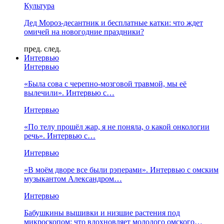
Культура
Дед Мороз-десантник и бесплатные катки: что ждет
омичей на новогодние праздники?
пред.
след.
Интервью
Интервью
«Была сова с черепно-мозговой травмой, мы её
вылечили». Интервью с…
Интервью
«По телу прошёл жар, я не поняла, о какой онкологии
речь». Интервью с…
Интервью
«В моём дворе все были рэперами». Интервью с омским
музыкантом Александром…
Интервью
Бабушкины вышивки и низшие растения под
микроскопом: что вдохновляет молодого омского…