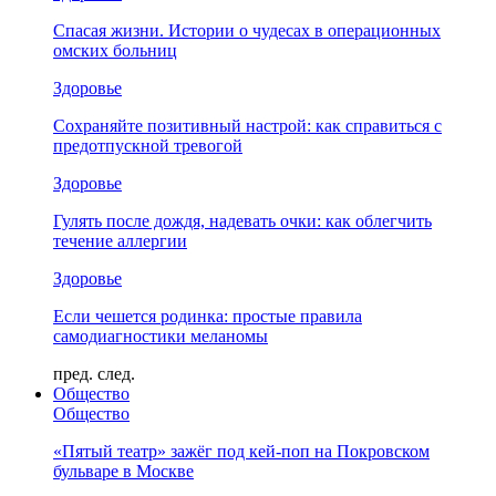
Спасая жизни. Истории о чудесах в операционных
омских больниц
Здоровье
Сохраняйте позитивный настрой: как справиться с
предотпускной тревогой
Здоровье
Гулять после дождя, надевать очки: как облегчить
течение аллергии
Здоровье
Если чешется родинка: простые правила
самодиагностики меланомы
пред.
след.
Общество
Общество
«Пятый театр» зажёг под кей-поп на Покровском
бульваре в Москве