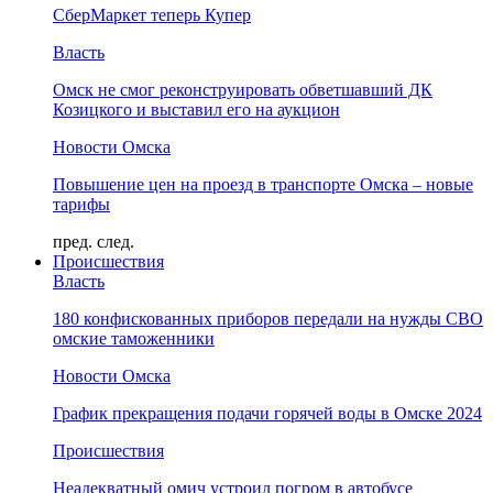
СберМаркет теперь Купер
Власть
Омск не смог реконструировать обветшавший ДК
Козицкого и выставил его на аукцион
Новости Омска
Повышение цен на проезд в транспорте Омска – новые
тарифы
пред.
след.
Происшествия
Власть
180 конфискованных приборов передали на нужды СВО
омские таможенники
Новости Омска
График прекращения подачи горячей воды в Омске 2024
Происшествия
Неадекватный омич устроил погром в автобусе