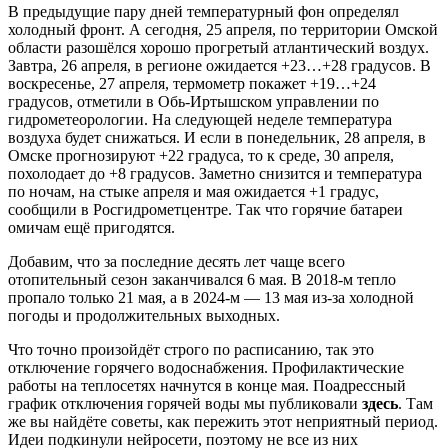
В предыдущие пару дней температурный фон определял
холодный фронт. А сегодня, 25 апреля, по территории Омской
области разошёлся хорошо прогретый атлантический воздух.
Завтра, 26 апреля, в регионе ожидается +23…+28 градусов. В
воскресенье, 27 апреля, термометр покажет +19…+24
градусов, отметили в Обь-Иртышском управлении по
гидрометеорологии. На следующей неделе температура
воздуха будет снижаться. И если в понедельник, 28 апреля, в
Омске прогнозируют +22 градуса, то к среде, 30 апреля,
похолодает до +8 градусов. Заметно снизится и температура
по ночам, на стыке апреля и мая ожидается +1 градус,
сообщили в Росгидрометцентре. Так что горячие батареи
омичам ещё пригодятся.
Добавим, что за последние десять лет чаще всего
отопительный сезон заканчивался 6 мая. В 2018-м тепло
пропало только 21 мая, а в 2024-м — 13 мая из-за холодной
погоды и продолжительных выходных.
Что точно произойдёт строго по расписанию, так это
отключение горячего водоснабжения. Профилактические
работы на теплосетях начнутся в конце мая. Поадрессный
график отключения горячей воды мы публиковали
здесь
. Там
же вы найдёте советы, как пережить этот неприятный период.
Идеи подкинули нейросети, поэтому не все из них