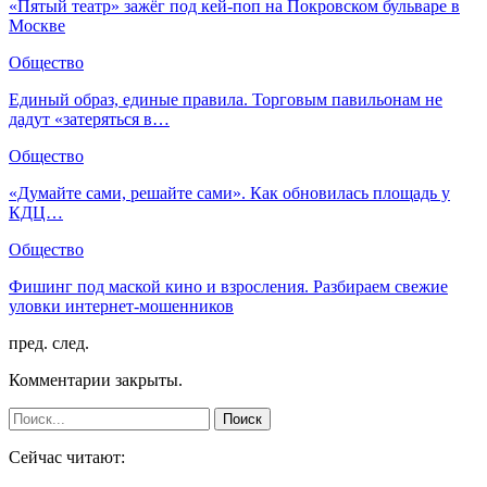
«Пятый театр» зажёг под кей-поп на Покровском бульваре в
Москве
Общество
Единый образ, единые правила. Торговым павильонам не
дадут «затеряться в…
Общество
«Думайте сами, решайте сами». Как обновилась площадь у
КДЦ…
Общество
Фишинг под маской кино и взросления. Разбираем свежие
уловки интернет-мошенников
пред.
след.
Комментарии закрыты.
Сейчас читают: