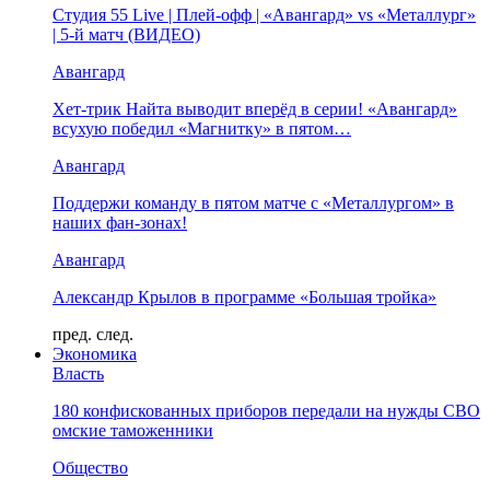
Студия 55 Live | Плей-офф | «Авангард» vs «Металлург»
| 5-й матч (ВИДЕО)
Авангард
Хет-трик Найта выводит вперёд в серии! «Авангард»
всухую победил «Магнитку» в пятом…
Авангард
Поддержи команду в пятом матче с «Металлургом» в
наших фан-зонах!
Авангард
Александр Крылов в программе «Большая тройка»
пред.
след.
Экономика
Власть
180 конфискованных приборов передали на нужды СВО
омские таможенники
Общество