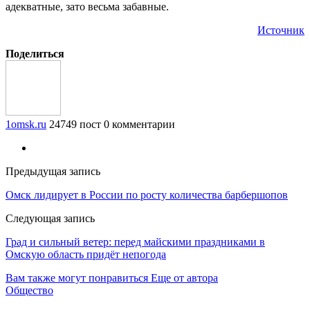
адекватные, зато весьма забавные.
Источник
Поделиться
1omsk.ru
24749 пост
0 комментарии
Предыдущая запись
Омск лидирует в России по росту количества барбершопов
Следующая запись
Град и сильный ветер: перед майскими праздниками в
Омскую область придёт непогода
Вам также могут понравиться
Еще от автора
Общество