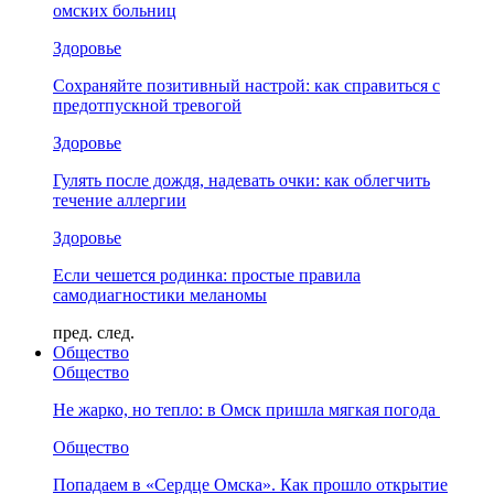
омских больниц
Здоровье
Сохраняйте позитивный настрой: как справиться с
предотпускной тревогой
Здоровье
Гулять после дождя, надевать очки: как облегчить
течение аллергии
Здоровье
Если чешется родинка: простые правила
самодиагностики меланомы
пред.
след.
Общество
Общество
Не жарко, но тепло: в Омск пришла мягкая погода
Общество
Попадаем в «Сердце Омска». Как прошло открытие