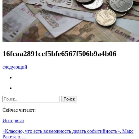
16fcaa2891ccf5bfe6567f506b9a4b06
следующий
Сейчас читают:
Интервью
«Классно, что есть возможность делать событийность». Макс
Ракета о…