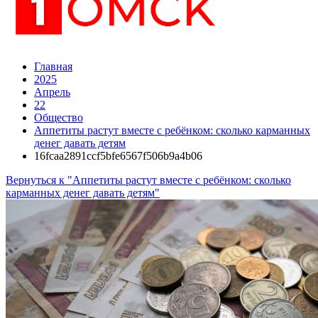
Главная
2025
Апрель
22
Общество
Аппетиты растут вместе с ребёнком: сколько карманных
денег давать детям
16fcaa2891ccf5bfe6567f506b9a4b06
Вернуться к "Аппетиты растут вместе с ребёнком: сколько
карманных денег давать детям"