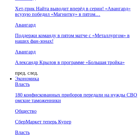
Хет-трик Найта выводит вперёд в серии! «Авангард»
всухую победил «Магнитку» в пятом…
Авангард
Поддержи команду в пятом матче с «Металлургом» в
наших фан-зонах!
Авангард
Александр Крылов в программе «Большая тройка»
пред.
след.
Экономика
Власть
180 конфискованных приборов передали на нужды СВО
омские таможенники
Общество
СберМаркет теперь Купер
Власть