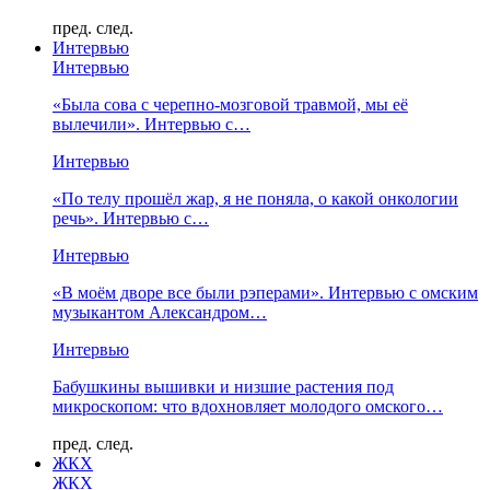
пред.
след.
Интервью
Интервью
«Была сова с черепно-мозговой травмой, мы её
вылечили». Интервью с…
Интервью
«По телу прошёл жар, я не поняла, о какой онкологии
речь». Интервью с…
Интервью
«В моём дворе все были рэперами». Интервью с омским
музыкантом Александром…
Интервью
Бабушкины вышивки и низшие растения под
микроскопом: что вдохновляет молодого омского…
пред.
след.
ЖКХ
ЖКХ