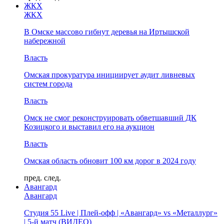
ЖКХ
ЖКХ
В Омске массово гибнут деревья на Иртышской
набережной
Власть
Омская прокуратура инициирует аудит ливневых
систем города
Власть
Омск не смог реконструировать обветшавший ДК
Козицкого и выставил его на аукцион
Власть
Омская область обновит 100 км дорог в 2024 году
пред.
след.
Авангард
Авангард
Студия 55 Live | Плей-офф | «Авангард» vs «Металлург»
| 5-й матч (ВИДЕО)