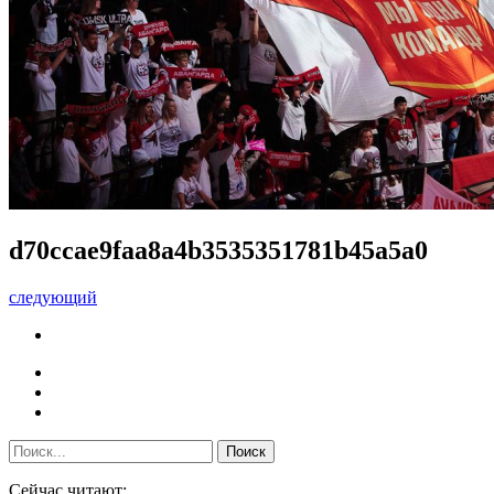
d70ccae9faa8a4b3535351781b45a5a0
следующий
Сейчас читают: