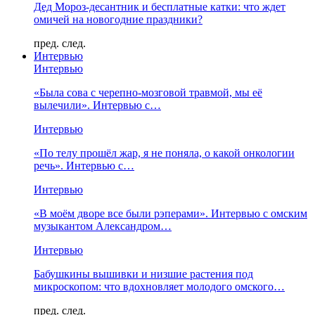
Дед Мороз-десантник и бесплатные катки: что ждет
омичей на новогодние праздники?
пред.
след.
Интервью
Интервью
«Была сова с черепно-мозговой травмой, мы её
вылечили». Интервью с…
Интервью
«По телу прошёл жар, я не поняла, о какой онкологии
речь». Интервью с…
Интервью
«В моём дворе все были рэперами». Интервью с омским
музыкантом Александром…
Интервью
Бабушкины вышивки и низшие растения под
микроскопом: что вдохновляет молодого омского…
пред.
след.