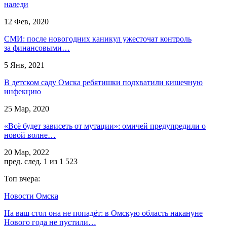
наледи
12 Фев, 2020
СМИ: после новогодних каникул ужесточат контроль
за финансовыми…
5 Янв, 2021
В детском саду Омска ребятишки подхватили кишечную
инфекцию
25 Мар, 2020
«Всё будет зависеть от мутации»: омичей предупредили о
новой волне…
20 Мар, 2022
пред.
след.
1 из 1 523
Топ вчера:
Новости Омска
На ваш стол она не попадёт: в Омскую область накануне
Нового года не пустили…