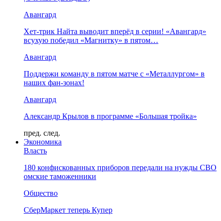
Авангард
Хет-трик Найта выводит вперёд в серии! «Авангард»
всухую победил «Магнитку» в пятом…
Авангард
Поддержи команду в пятом матче с «Металлургом» в
наших фан-зонах!
Авангард
Александр Крылов в программе «Большая тройка»
пред.
след.
Экономика
Власть
180 конфискованных приборов передали на нужды СВО
омские таможенники
Общество
СберМаркет теперь Купер