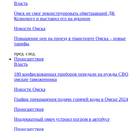
Власть
Омск не смог реконструировать обветшавший ДК
Козицкого и выставил его на аукцион
Новости Омска
Повышение цен на проезд в транспорте Омска – новые
тарифы
пред.
след.
Происшествия
Власть
180 конфискованных приборов передали на нужды СВО
омские таможенники
Новости Омска
График прекращения подачи горячей воды в Омске 2024
Происшествия
Неадекватный омич устроил погром в автобусе
Происшествия