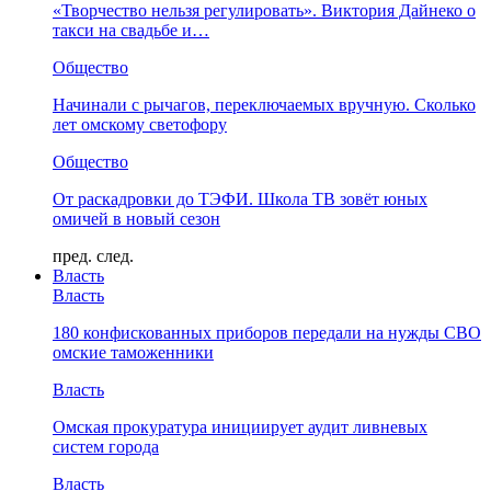
«Творчество нельзя регулировать». Виктория Дайнеко о
такси на свадьбе и…
Общество
Начинали с рычагов, переключаемых вручную. Сколько
лет омскому светофору
Общество
От раскадровки до ТЭФИ. Школа ТВ зовёт юных
омичей в новый сезон
пред.
след.
Власть
Власть
180 конфискованных приборов передали на нужды СВО
омские таможенники
Власть
Омская прокуратура инициирует аудит ливневых
систем города
Власть