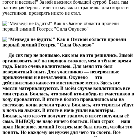
гогот и веселье!" За ней высился большой сугроб. Была там
настоящая берлога или это муляж и страшилка для скорости
участников, проверять никто не стал.
— До сих пор не понимаю, как мы на это решились. Зимой
организовать всё на порядок сложнее, чем в тёплое время
года. Было очень волнительно. Для меня это был
невероятный опыт. Для участников — невероятные
приключения и впечатления. Окунево — это
действительно какое-то мистическое место. Здесь все
мысли материализуются. В моём случае воплотились все
мои страхи. Боялась, что зимой кто-нибудь из участников в
воду провалится. В итоге в болото провалились мы на
снегоходе, когда делали трассу. Боялась, что туристы уйдут
в ночь на лыжах. В итоге в ночь ушли волонтёры.
Боялась, что кто-то получит травму, в итоге получила её
сама. ВЫВОД: не надо ничего бояться. Наш страх — наш
враг. Наверное, зимний Геотрек мне был нужен, чтобы это
понять. Но каждому он нужен для чего-то своего. Все