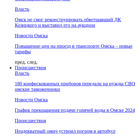
Власть
Омск не смог реконструировать обветшавший ДК
Козицкого и выставил его на аукцион
Новости Омска
Повышение цен на проезд в транспорте Омска – новые
тарифы
пред.
след.
Происшествия
Власть
180 конфискованных приборов передали на нужды СВО
омские таможенники
Новости Омска
График прекращения подачи горячей воды в Омске 2024
Происшествия
Неадекватный омич устроил погром в автобусе