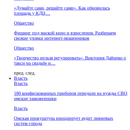
«Думайте сами, решайте сами». Как обновилась
площадь у КДЦ…
Общество
Фишинг под маской кино и взросления. Разбираем
свежие уловки интернет-мошенников
Общество
«Творчество нельзя регулировать». Виктория Дайнеко о
такси на свадьбе и…
пред.
след.
Власть
Власть
180 конфискованных приборов передали на нужды СВО
омские таможенники
Власть
Омская прокуратура инициирует аудит ливневых
систем города