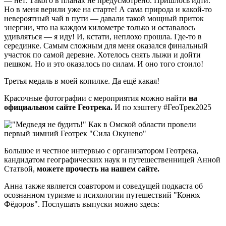
— нет. Такого в планах не предусмотрено. Пришлось идти.
Но в меня верили уже на старте! А сама природа и какой-то
невероятный чай в пути — давали такой мощный приток
энергии, что на каждом километре только и оставалось
удивляться — я иду! И, кстати, неплохо прошла. Где-то в
серединке. Самым сложным для меня оказался финальный
участок по самой деревне. Хотелось снять лыжи и дойти
пешком. Но и это оказалось по силам. И оно того стоило!
Третья медаль в моей копилке. Да ещё какая!
Красочные фотографии с мероприятия можно найти
на
официальном сайте Геотрека.
И по хэштегу #ГеоТрек2025
Большое и честное интервью с организатором Геотрека,
кандидатом географических наук и путешественницей Анной
Статвой,
можете прочесть на нашем сайте.
Анна также является соавтором и соведущей подкаста об
осознанном туризме и психологии путешествий "Конюх
Фёдоров". Послушать выпуски можно здесь: