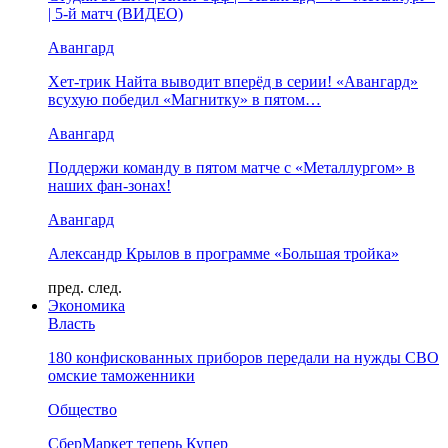
| 5-й матч (ВИДЕО)
Авангард
Хет-трик Найта выводит вперёд в серии! «Авангард»
всухую победил «Магнитку» в пятом…
Авангард
Поддержи команду в пятом матче с «Металлургом» в
наших фан-зонах!
Авангард
Александр Крылов в программе «Большая тройка»
пред.
след.
Экономика
Власть
180 конфискованных приборов передали на нужды СВО
омские таможенники
Общество
СберМаркет теперь Купер