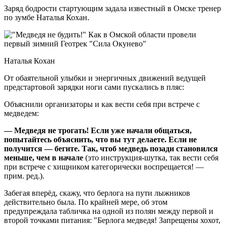
Заряд бодрости стартующим задала известный в Омске тренер
по зумбе Наталья Кохан.
Наталья Кохан
От обаятельной улыбки и энергичных движений ведущей
предстартовой зарядки ноги сами пускались в пляс:
Объяснили организаторы и как вести себя при встрече с
медведем:
— Медведя не трогать! Если уже начали общаться,
попытайтесь объяснить, что вы тут делаете. Если не
получится — бегите. Так, чтоб медведь позади становился
меньше, чем в начале
(это инструкция-шутка, так вести себя
при встрече с хищником категорически воспрещается! —
прим. ред.).
Забегая вперёд, скажу, что берлога на пути лыжников
действительно была. По крайней мере, об этом
предупреждала табличка на одной из полян между первой и
второй точками питания: "Берлога медведя! Запрещены хохот,