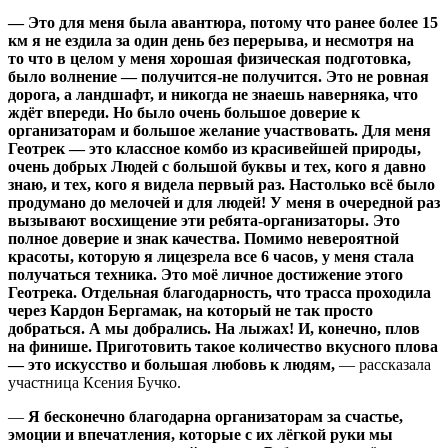
— Это для меня была авантюра, потому что ранее более 15
км я не ездила за один день без перерыва, и несмотря на
то что в целом у меня хорошая физическая подготовка,
было волнение — получится-не получится. Это не ровная
дорога, а ландшафт, и никогда не знаешь наверняка, что
ждёт впереди. Но было очень большое доверие к
организаторам и большое желание участвовать. Для меня
Геотрек — это классное комбо из красивейшей природы,
очень добрых Людей с большой буквы и тех, кого я давно
знаю, и тех, кого я видела первый раз. Настолько всё было
продумано до мелочей и для людей! У меня в очередной раз
вызывают восхищение эти ребята-организаторы. Это
полное доверие и знак качества. Помимо невероятной
красоты, которую я лицезрела все 6 часов, у меня стала
получаться техника. Это моё личное достижение этого
Геотрека. Отдельная благодарность, что трасса проходила
через Кардон Бергамак, на который не так просто
добраться. А мы добрались. На лыжах! И, конечно, плов
на финише. Приготовить такое количество вкусного плова
— это искусство и большая любовь к людям,
— рассказала
участница Ксения Бучко.
—
Я бесконечно благодарна организаторам за счастье,
эмоции и впечатления, которые с их лёгкой руки мы