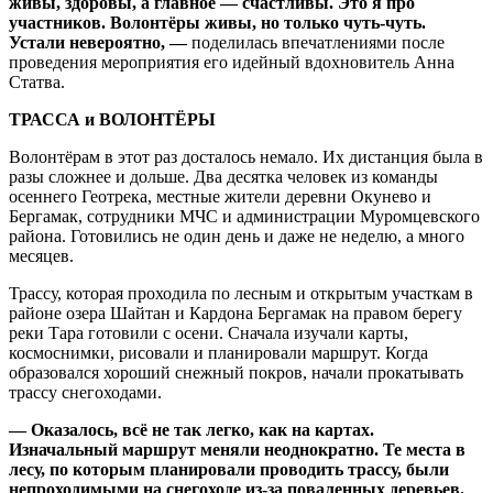
живы, здоровы, а главное — счастливы. Это я про
участников. Волонтёры живы, но только чуть-чуть.
Устали невероятно, —
поделилась впечатлениями после
проведения мероприятия его идейный вдохновитель Анна
Статва.
ТРАССА и ВОЛОНТЁРЫ
Волонтёрам в этот раз досталось немало. Их дистанция была в
разы сложнее и дольше. Два десятка человек из команды
осеннего Геотрека, местные жители деревни Окунево и
Бергамак, сотрудники МЧС и администрации Муромцевского
района. Готовились не один день и даже не неделю, а много
месяцев.
Трассу, которая проходила по лесным и открытым участкам в
районе озера Шайтан и Кардона Бергамак на правом берегу
реки Тара готовили с осени. Сначала изучали карты,
космоснимки, рисовали и планировали маршрут. Когда
образовался хороший снежный покров, начали прокатывать
трассу снегоходами.
— Оказалось, всё не так легко, как на картах.
Изначальный маршрут меняли неоднократно. Те места в
лесу, по которым планировали проводить трассу, были
непроходимыми на снегоходе из-за поваленных деревьев.