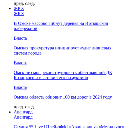
пред.
след.
ЖКХ
ЖКХ
В Омске массово гибнут деревья на Иртышской
набережной
Власть
Омская прокуратура инициирует аудит ливневых
систем города
Власть
Омск не смог реконструировать обветшавший ДК
Козицкого и выставил его на аукцион
Власть
Омская область обновит 100 км дорог в 2024 году
пред.
след.
Авангард
Авангард
Студия 55 Live | Плей-офф | «Авангард» vs «Металлург»