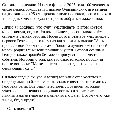
Сказано — сделано. И вот в феврале 2025 года 100 человек в
числе первопроходцев и 1 призёр Олимпийских игр вышли
на дистанцию в 25 км, проложенную по полям, лесам и реке в
заповедных местах, куда не просто добраться даже летом.
Лично я надеялась, что буду "участвовать" в этом крутом
мероприятии, сидя в тёплом кабинете, рассказывая о нём
омичам в рамках работы. После фото и отзывов участников с
первого Геотрека, в голову начали заползать мысли: "А ты
прошла свои 50 км по лесам и болотам лучшего места своей
малой родины?" Мысли пришли и ушли. Второй осенний
Геотрек также прошёл без моего присутствия на месте
событий. Истории о том, как это было классно, породили
новые вопросы: "Может, внести в календарь планов на
следующий год…"
Сильнее сердце ёкнуло и взгляд всё чаще стал коситься в
сторону лыж на балконе, когда стало известно, что зимнему
Геотреку быть. Всё решила встреча с друзьями, которые
участвовали в пеших прогулках осенью и записались на
зимний вариант ещё до назначения его даты. Потому что уже
знали, будет круто!
— Саш, поехали?!