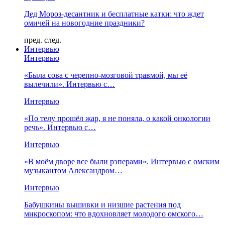
Дед Мороз-десантник и бесплатные катки: что ждет
омичей на новогодние праздники?
пред.
след.
Интервью
Интервью
«Была сова с черепно-мозговой травмой, мы её
вылечили». Интервью с…
Интервью
«По телу прошёл жар, я не поняла, о какой онкологии
речь». Интервью с…
Интервью
«В моём дворе все были рэперами». Интервью с омским
музыкантом Александром…
Интервью
Бабушкины вышивки и низшие растения под
микроскопом: что вдохновляет молодого омского…