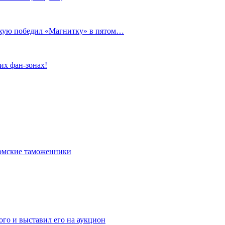
сухую победил «Магнитку» в пятом…
их фан-зонах!
омские таможенники
го и выставил его на аукцион