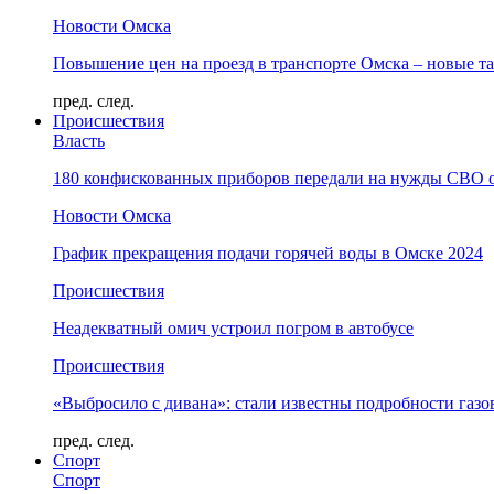
Новости Омска
Повышение цен на проезд в транспорте Омска – новые т
пред.
след.
Происшествия
Власть
180 конфискованных приборов передали на нужды СВО 
Новости Омска
График прекращения подачи горячей воды в Омске 2024
Происшествия
Неадекватный омич устроил погром в автобусе
Происшествия
«Выбросило с дивана»: стали известны подробности газо
пред.
след.
Спорт
Спорт