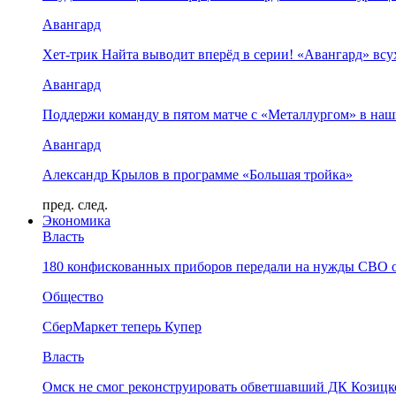
Авангард
Хет-трик Найта выводит вперёд в серии! «Авангард» в
Авангард
Поддержи команду в пятом матче с «Металлургом» в наш
Авангард
Александр Крылов в программе «Большая тройка»
пред.
след.
Экономика
Власть
180 конфискованных приборов передали на нужды СВО 
Общество
СберМаркет теперь Купер
Власть
Омск не смог реконструировать обветшавший ДК Козицко