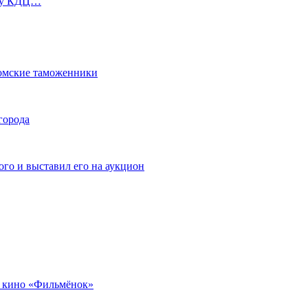
ь у КДЦ…
омские таможенники
города
го и выставил его на аукцион
 кино «Фильмёнок»