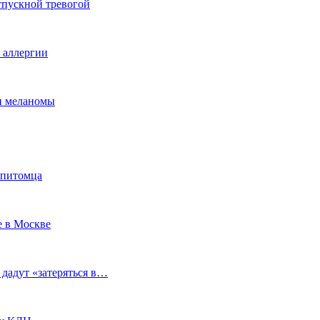
тпускной тревогой
е аллергии
ки меланомы
 питомца
е в Москве
 дадут «затеряться в…