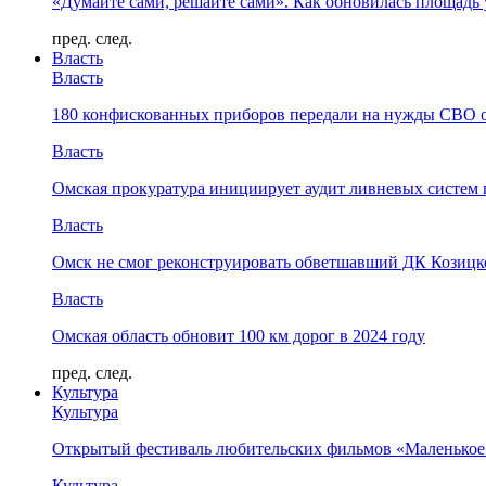
«Думайте сами, решайте сами». Как обновилась площад
пред.
след.
Власть
Власть
180 конфискованных приборов передали на нужды СВО 
Власть
Омская прокуратура инициирует аудит ливневых систем 
Власть
Омск не смог реконструировать обветшавший ДК Козицко
Власть
Омская область обновит 100 км дорог в 2024 году
пред.
след.
Культура
Культура
Открытый фестиваль любительских фильмов «Маленькое
Культура