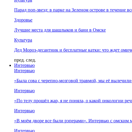
Парад поп-звезд: в парке на Зеленом острове в течение в
Здоровье
Лучшие места для шашлыков и бани в Омске
Культура
Дед Мороз-десантник и бесплатные катки: что ждет омич
пред.
след.
Интервью
Интервью
«Была сова с черепно-мозговой травмой, мы её вылечил
Интервью
«По телу прошёл жар, я не поняла, о какой онкологии ре
Интервью
«В моём дворе все были рэперами». Интервью с омски
Интервью