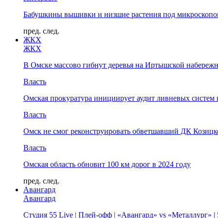
Бабушкины вышивки и низшие растения под микроскопом
пред.
след.
ЖКХ
ЖКХ
В Омске массово гибнут деревья на Иртышской набереж
Власть
Омская прокуратура инициирует аудит ливневых систем 
Власть
Омск не смог реконструировать обветшавший ДК Козицко
Власть
Омская область обновит 100 км дорог в 2024 году
пред.
след.
Авангард
Авангард
Студия 55 Live | Плей-офф | «Авангард» vs «Металлург» 