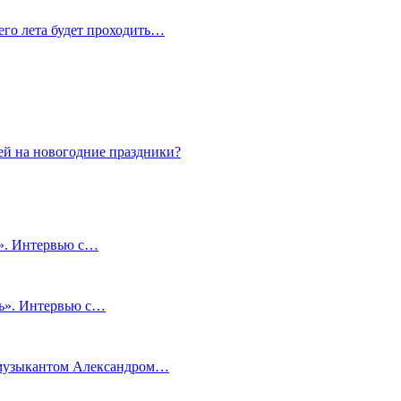
сего лета будет проходить…
ей на новогодние праздники?
и». Интервью с…
чь». Интервью с…
м музыкантом Александром…