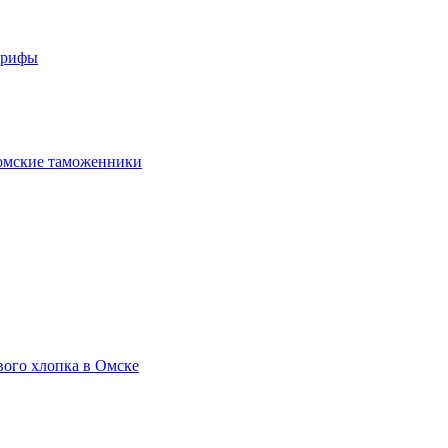
арифы
омские таможенники
вого хлопка в Омске