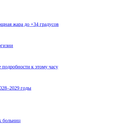
щная жара до +34 градусов
ргизии
е подробности к этому часу
2028–2029 годы
х больниц