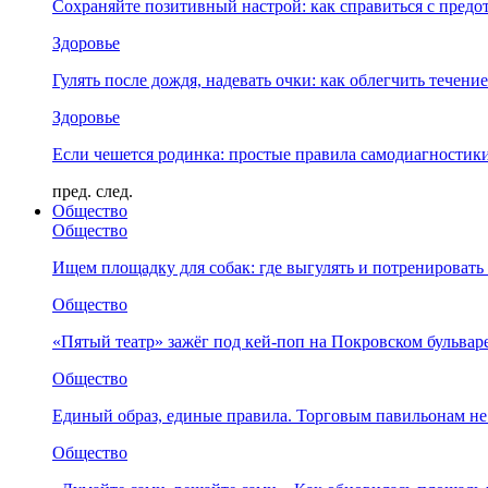
Сохраняйте позитивный настрой: как справиться с предо
Здоровье
Гулять после дождя, надевать очки: как облегчить течени
Здоровье
Если чешется родинка: простые правила самодиагности
пред.
след.
Общество
Общество
Ищем площадку для собак: где выгулять и потренировать
Общество
«Пятый театр» зажёг под кей-поп на Покровском бульвар
Общество
Единый образ, единые правила. Торговым павильонам не
Общество