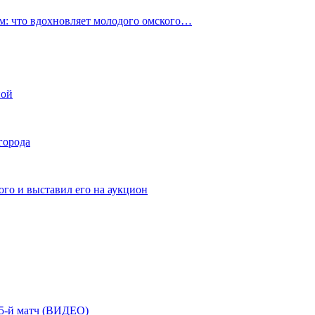
: что вдохновляет молодого омского…
ной
города
го и выставил его на аукцион
| 5-й матч (ВИДЕО)