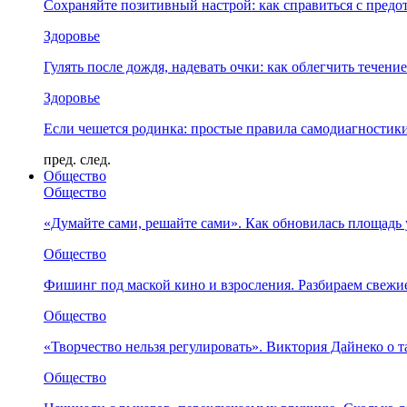
Сохраняйте позитивный настрой: как справиться с предо
Здоровье
Гулять после дождя, надевать очки: как облегчить течени
Здоровье
Если чешется родинка: простые правила самодиагности
пред.
след.
Общество
Общество
«Думайте сами, решайте сами». Как обновилась площад
Общество
Фишинг под маской кино и взросления. Разбираем свежи
Общество
«Творчество нельзя регулировать». Виктория Дайнеко о т
Общество