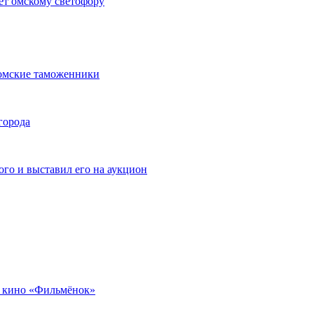
ет омскому светофору
омские таможенники
города
го и выставил его на аукцион
 кино «Фильмёнок»