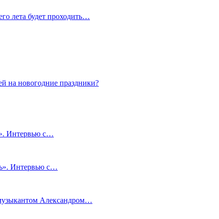
сего лета будет проходить…
ей на новогодние праздники?
и». Интервью с…
чь». Интервью с…
м музыкантом Александром…