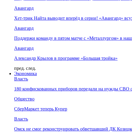
Авангард
Хет-трик Найта выводит вперёд в серии! «Авангард» в
Авангард
Поддержи команду в пятом матче с «Металлургом» в наш
Авангард
Александр Крылов в программе «Большая тройка»
пред.
след.
Экономика
Власть
180 конфискованных приборов передали на нужды СВО 
Общество
СберМаркет теперь Купер
Власть
Омск не смог реконструировать обветшавший ДК Козицко