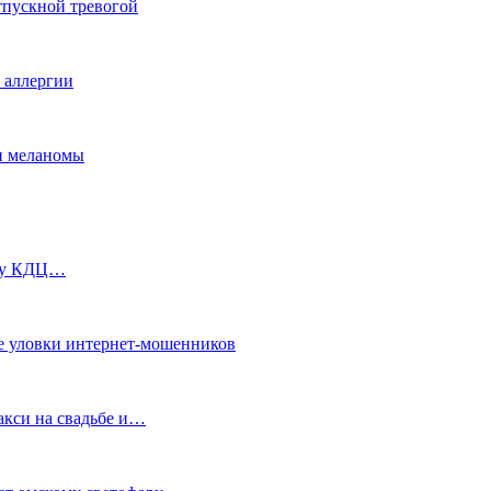
тпускной тревогой
е аллергии
ки меланомы
ь у КДЦ…
е уловки интернет-мошенников
акси на свадьбе и…