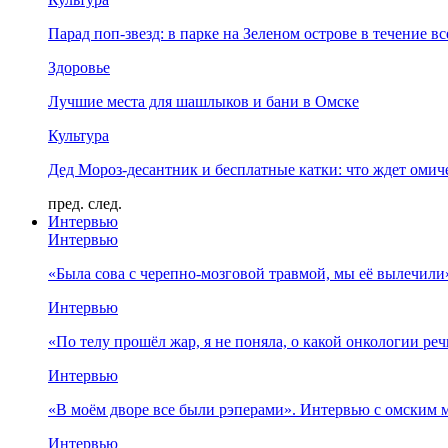
Парад поп-звезд: в парке на Зеленом острове в течение в
Здоровье
Лучшие места для шашлыков и бани в Омске
Культура
Дед Мороз-десантник и бесплатные катки: что ждет омич
пред.
след.
Интервью
Интервью
«Была сова с черепно-мозговой травмой, мы её вылечил
Интервью
«По телу прошёл жар, я не поняла, о какой онкологии ре
Интервью
«В моём дворе все были рэперами». Интервью с омски
Интервью