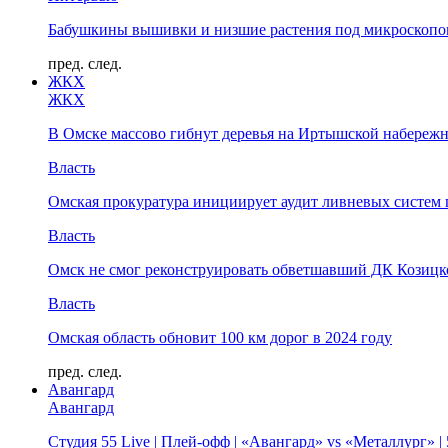
Бабушкины вышивки и низшие растения под микроскопом
пред.
след.
ЖКХ
ЖКХ
В Омске массово гибнут деревья на Иртышской набереж
Власть
Омская прокуратура инициирует аудит ливневых систем 
Власть
Омск не смог реконструировать обветшавший ДК Козицко
Власть
Омская область обновит 100 км дорог в 2024 году
пред.
след.
Авангард
Авангард
Студия 55 Live | Плей-офф | «Авангард» vs «Металлург» 