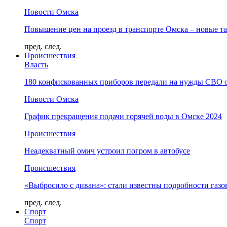
Новости Омска
Повышение цен на проезд в транспорте Омска – новые т
пред.
след.
Происшествия
Власть
180 конфискованных приборов передали на нужды СВО 
Новости Омска
График прекращения подачи горячей воды в Омске 2024
Происшествия
Неадекватный омич устроил погром в автобусе
Происшествия
«Выбросило с дивана»: стали известны подробности газо
пред.
след.
Спорт
Спорт