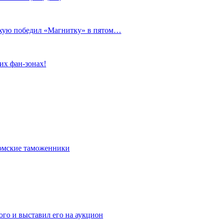
сухую победил «Магнитку» в пятом…
их фан-зонах!
омские таможенники
го и выставил его на аукцион