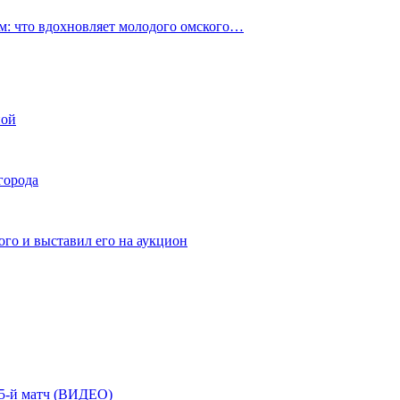
: что вдохновляет молодого омского…
ной
города
го и выставил его на аукцион
| 5-й матч (ВИДЕО)