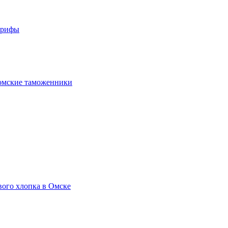
арифы
омские таможенники
вого хлопка в Омске