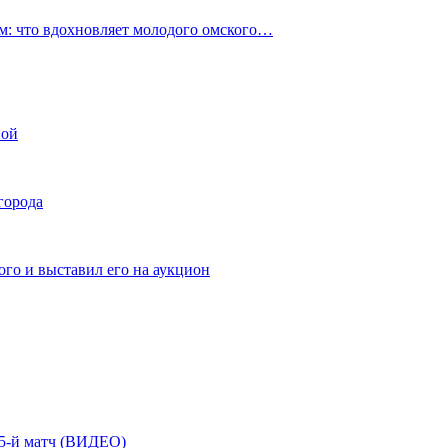
: что вдохновляет молодого омского…
ной
города
го и выставил его на аукцион
| 5-й матч (ВИДЕО)