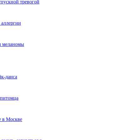
тпускной тревогой
е аллергии
ки меланомы
йк-данса
 питомца
е в Москве