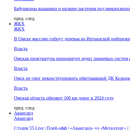
Бабушкины вышивки и низшие растения под микроскопом
пред.
след.
ЖКХ
ЖКХ
В Омске массово гибнут деревья на Иртышской набереж
Власть
Омская прокуратура инициирует аудит ливневых систем 
Власть
Омск не смог реконструировать обветшавший ДК Козицко
Власть
Омская область обновит 100 км дорог в 2024 году
пред.
след.
Авангард
Авангард
Студия 55 Live | Плей-офф | «Авангард» vs «Металлург» 