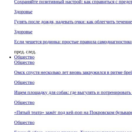
Сохраняйте позитивный настрой: как справиться с предо
Здоровье
Гулять после дождя, надевать очки: как облегчить течени
Здоровье
Если чешется родинка: простые правила самодиагности
пред.
след.
Общество
Общество
Омск спустя несколько лет вновь закружился в ритме бре
Общество
Ищем площадку для собак: где выгулять и потренировать
Общество
«Пятый театр» зажёг под кей-поп на Покровском бульвар
Общество