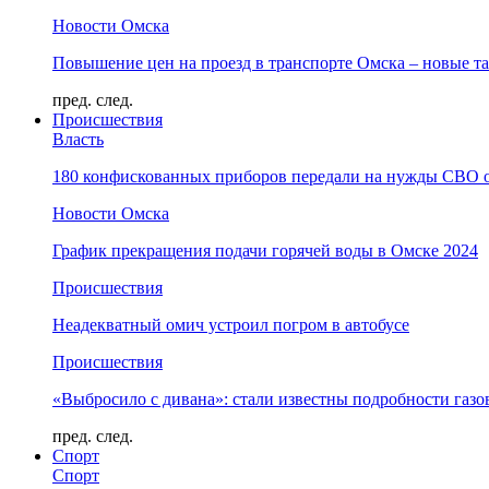
Новости Омска
Повышение цен на проезд в транспорте Омска – новые т
пред.
след.
Происшествия
Власть
180 конфискованных приборов передали на нужды СВО 
Новости Омска
График прекращения подачи горячей воды в Омске 2024
Происшествия
Неадекватный омич устроил погром в автобусе
Происшествия
«Выбросило с дивана»: стали известны подробности газо
пред.
след.
Спорт
Спорт