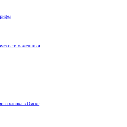
арифы
омские таможенники
вого хлопка в Омске