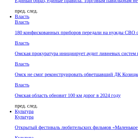
Единый образ, единые правила. Торговым павильонам не
пред.
след.
Власть
Власть
180 конфискованных приборов передали на нужды СВО 
Власть
Омская прокуратура инициирует аудит ливневых систем 
Власть
Омск не смог реконструировать обветшавший ДК Козицко
Власть
Омская область обновит 100 км дорог в 2024 году
пред.
след.
Культура
Культура
Открытый фестиваль любительских фильмов «Маленькое
Культура