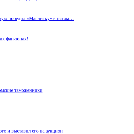
сухую победил «Магнитку» в пятом…
их фан-зонах!
омские таможенники
го и выставил его на аукцион