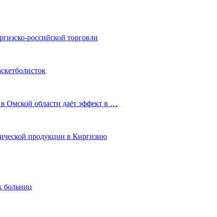
ргизско-российской торговли
аскетболисток
 в Омской области даёт эффект в …
мической продукции в Киргизию
х больниц