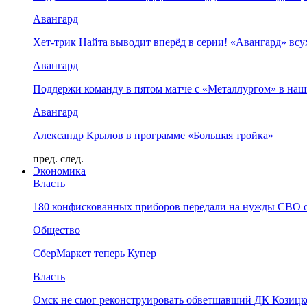
Авангард
Хет-трик Найта выводит вперёд в серии! «Авангард» в
Авангард
Поддержи команду в пятом матче с «Металлургом» в наш
Авангард
Александр Крылов в программе «Большая тройка»
пред.
след.
Экономика
Власть
180 конфискованных приборов передали на нужды СВО 
Общество
СберМаркет теперь Купер
Власть
Омск не смог реконструировать обветшавший ДК Козицко