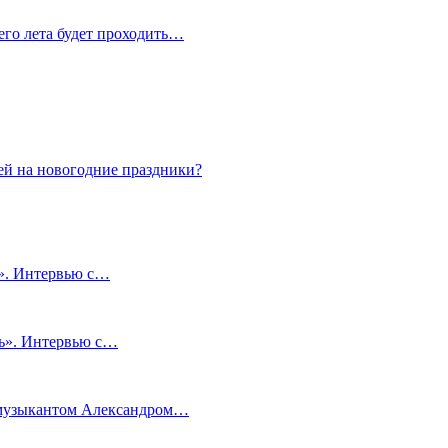
сего лета будет проходить…
ей на новогодние праздники?
и». Интервью с…
чь». Интервью с…
м музыкантом Александром…