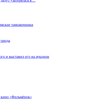
 дадут «затеряться в…
омские таможенники
города
го и выставил его на аукцион
 кино «Фильмёнок»