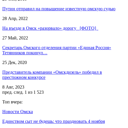
Путин отправил на повышение известную омскую судью
28 Апр, 2022
На въезде в Омск «разорвало» дорогу [ФОТО]
27 Май, 2022
Секретарь Омского отделения партии «Единая Россия»
Тетянников покинул…
25 Дек, 2020
Представитель компании «Омскдизель» победил в
престижном конкурсе
8 Авг, 2023
пред.
след.
1 из 1 523
Топ вчера:
Новости Омска
Единством сыт не будешь: что праздновать 4 ноября