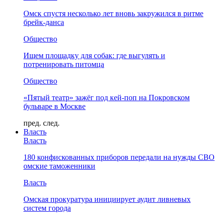
Омск спустя несколько лет вновь закружился в ритме
брейк-данса
Общество
Ищем площадку для собак: где выгулять и
потренировать питомца
Общество
«Пятый театр» зажёг под кей-поп на Покровском
бульваре в Москве
пред.
след.
Власть
Власть
180 конфискованных приборов передали на нужды СВО
омские таможенники
Власть
Омская прокуратура инициирует аудит ливневых
систем города