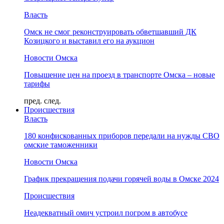
Власть
Омск не смог реконструировать обветшавший ДК
Козицкого и выставил его на аукцион
Новости Омска
Повышение цен на проезд в транспорте Омска – новые
тарифы
пред.
след.
Происшествия
Власть
180 конфискованных приборов передали на нужды СВО
омские таможенники
Новости Омска
График прекращения подачи горячей воды в Омске 2024
Происшествия
Неадекватный омич устроил погром в автобусе