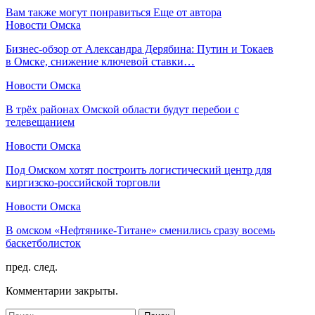
Вам также могут понравиться
Еще от автора
Новости Омска
Бизнес-обзор от Александра Дерябина: Путин и Токаев
в Омске, снижение ключевой ставки…
Новости Омска
В трёх районах Омской области будут перебои с
телевещанием
Новости Омска
Под Омском хотят построить логистический центр для
киргизско-российской торговли
Новости Омска
В омском «Нефтянике-Титане» сменились сразу восемь
баскетболисток
пред.
след.
Комментарии закрыты.