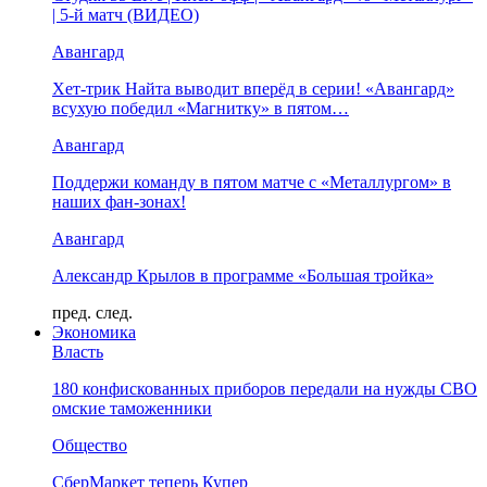
| 5-й матч (ВИДЕО)
Авангард
Хет-трик Найта выводит вперёд в серии! «Авангард»
всухую победил «Магнитку» в пятом…
Авангард
Поддержи команду в пятом матче с «Металлургом» в
наших фан-зонах!
Авангард
Александр Крылов в программе «Большая тройка»
пред.
след.
Экономика
Власть
180 конфискованных приборов передали на нужды СВО
омские таможенники
Общество
СберМаркет теперь Купер