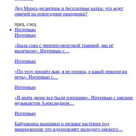
Дед Мороз-десантник и бесплатные катки: что ждет
омичей на новогодние праздники?
пред.
след.
Интервью
Интервью
«Была сова с черепно-мозговой травмой, мы её
вылечили». Интервью с…
Интервью
«По телу прошёл жар, я не поняла, о какой онкологии
речь». Интервью с…
Интервью
«В моём дворе все были рэперами». Интервью с омским
музыкантом Александром…
Интервью
Бабушкины вышивки и низшие растения под
микроскопом: что вдохновляет молодого омского…