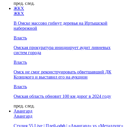
пред.
след.
ЖКХ
ЖКХ
В Омске массово гибнут деревья на Иртышской
набережной
Власть
Омская прокуратура инициирует аудит ливневых
систем города
Власть
Омск не смог реконструировать обветшавший ДК
Козицкого и выставил его на аукцион
Власть
Омская область обновит 100 км дорог в 2024 году
пред.
след.
Авангард
Авангард
Студия 55 Live | Плей-офф | «Авангард» vs «Металлург»