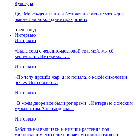
Культура
Дед Мороз-десантник и бесплатные катки: что ждет
омичей на новогодние праздники?
пред.
след.
Интервью
Интервью
«Была сова с черепно-мозговой травмой, мы её
вылечили». Интервью с…
Интервью
«По телу прошёл жар, я не поняла, о какой онкологии
речь». Интервью с…
Интервью
«В моём дворе все были рэперами». Интервью с омским
музыкантом Александром…
Интервью
Бабушкины вышивки и низшие растения под
микроскопом: что вдохновляет молодого омского…