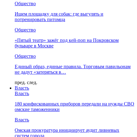
Общество
Ищем площадку для собак: где выгулять и
потренировать питомца
Общество
«Пятый театр» зажёг под кей-поп на Покровском
бульваре в Москве
Общество
Единый образ, единые правила. Торговым павильонам
не дадут «затеряться в…
пред.
след.
Власть
Власть
180 конфискованных приборов передали на нужды СВО
омские таможенники
Власть
Омская прокуратура инициирует аудит ливневых
систем города