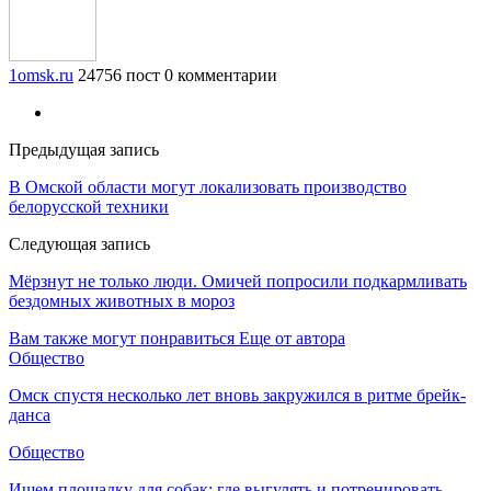
1omsk.ru
24756 пост
0 комментарии
Предыдущая запись
В Омской области могут локализовать производство
белорусской техники
Следующая запись
Мёрзнут не только люди. Омичей попросили подкармливать
бездомных животных в мороз
Вам также могут понравиться
Еще от автора
Общество
Омск спустя несколько лет вновь закружился в ритме брейк-
данса
Общество
Ищем площадку для собак: где выгулять и потренировать