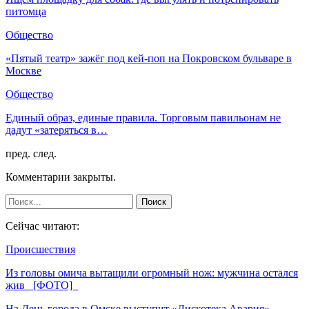
питомца
Общество
«Пятый театр» зажёг под кей-поп на Покровском бульваре в
Москве
Общество
Единый образ, единые правила. Торговым павильонам не
дадут «затеряться в…
пред.
след.
Комментарии закрыты.
Сейчас читают:
Происшествия
Из головы омича вытащили огромный нож: мужчина остался
жив [ФОТО]
На День города в Омске выступит «Дискотека Авария»