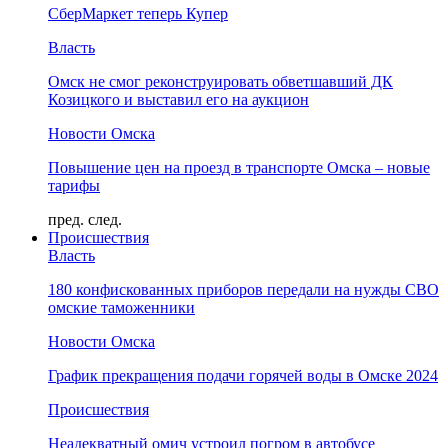
СберМаркет теперь Купер
Власть
Омск не смог реконструировать обветшавший ДК
Козицкого и выставил его на аукцион
Новости Омска
Повышение цен на проезд в транспорте Омска – новые
тарифы
пред.
след.
Происшествия
Власть
180 конфискованных приборов передали на нужды СВО
омские таможенники
Новости Омска
График прекращения подачи горячей воды в Омске 2024
Происшествия
Неадекватный омич устроил погром в автобусе