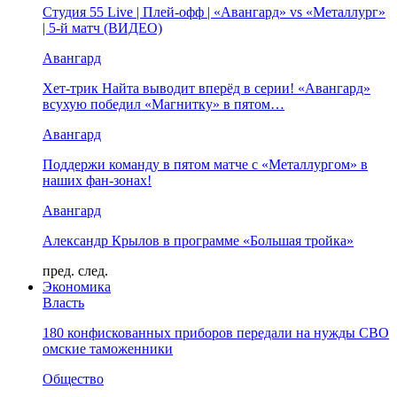
Студия 55 Live | Плей-офф | «Авангард» vs «Металлург»
| 5-й матч (ВИДЕО)
Авангард
Хет-трик Найта выводит вперёд в серии! «Авангард»
всухую победил «Магнитку» в пятом…
Авангард
Поддержи команду в пятом матче с «Металлургом» в
наших фан-зонах!
Авангард
Александр Крылов в программе «Большая тройка»
пред.
след.
Экономика
Власть
180 конфискованных приборов передали на нужды СВО
омские таможенники
Общество