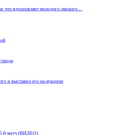
: что вдохновляет молодого омского…
ной
города
го и выставил его на аукцион
| 5-й матч (ВИДЕО)