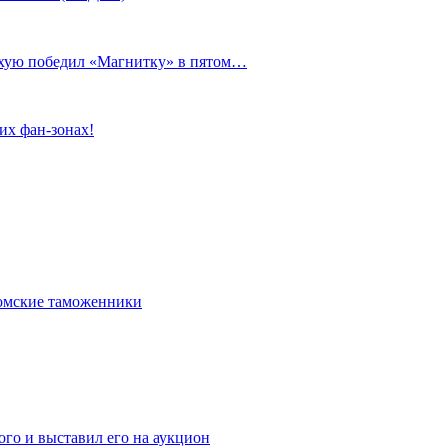
сухую победил «Магнитку» в пятом…
их фан-зонах!
омские таможенники
го и выставил его на аукцион