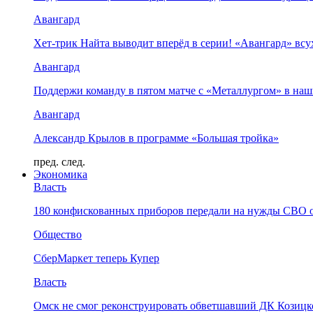
Авангард
Хет-трик Найта выводит вперёд в серии! «Авангард» в
Авангард
Поддержи команду в пятом матче с «Металлургом» в наш
Авангард
Александр Крылов в программе «Большая тройка»
пред.
след.
Экономика
Власть
180 конфискованных приборов передали на нужды СВО 
Общество
СберМаркет теперь Купер
Власть
Омск не смог реконструировать обветшавший ДК Козицко