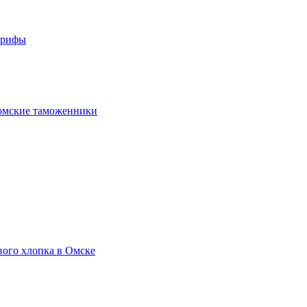
арифы
омские таможенники
вого хлопка в Омске