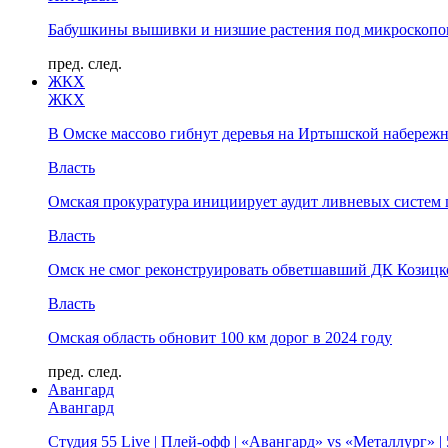
Бабушкины вышивки и низшие растения под микроскопом
пред.
след.
ЖКХ
ЖКХ
В Омске массово гибнут деревья на Иртышской набереж
Власть
Омская прокуратура инициирует аудит ливневых систем 
Власть
Омск не смог реконструировать обветшавший ДК Козицко
Власть
Омская область обновит 100 км дорог в 2024 году
пред.
след.
Авангард
Авангард
Студия 55 Live | Плей-офф | «Авангард» vs «Металлург» 