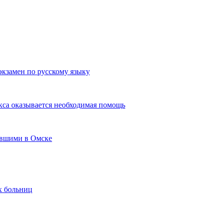
экзамен по русскому языку
кса оказывается необходимая помощь
авшими в Омске
х больниц