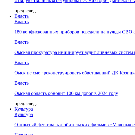
«Творчество нельзя регулировать». Виктория Дайнеко о т
пред.
след.
Власть
Власть
180 конфискованных приборов передали на нужды СВО 
Власть
Омская прокуратура инициирует аудит ливневых систем 
Власть
Омск не смог реконструировать обветшавший ДК Козицко
Власть
Омская область обновит 100 км дорог в 2024 году
пред.
след.
Культура
Культура
Открытый фестиваль любительских фильмов «Маленькое
Культура