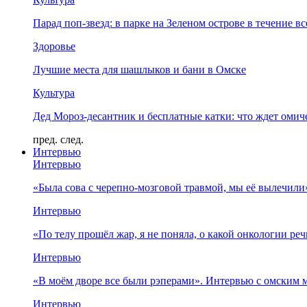
Парад поп-звезд: в парке на Зеленом острове в течение в
Здоровье
Лучшие места для шашлыков и бани в Омске
Культура
Дед Мороз-десантник и бесплатные катки: что ждет омич
пред.
след.
Интервью
Интервью
«Была сова с черепно-мозговой травмой, мы её вылечил
Интервью
«По телу прошёл жар, я не поняла, о какой онкологии ре
Интервью
«В моём дворе все были рэперами». Интервью с омски
Интервью