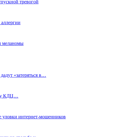
тпускной тревогой
е аллергии
ки меланомы
 дадут «затеряться в…
ь у КДЦ…
е уловки интернет-мошенников