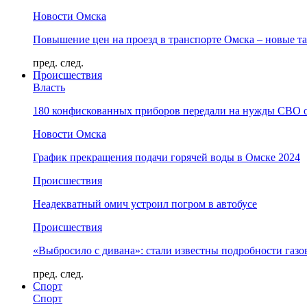
Новости Омска
Повышение цен на проезд в транспорте Омска – новые т
пред.
след.
Происшествия
Власть
180 конфискованных приборов передали на нужды СВО 
Новости Омска
График прекращения подачи горячей воды в Омске 2024
Происшествия
Неадекватный омич устроил погром в автобусе
Происшествия
«Выбросило с дивана»: стали известны подробности газо
пред.
след.
Спорт
Спорт