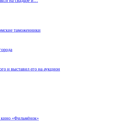
акси на свадьбе и…
омские таможенники
города
го и выставил его на аукцион
 кино «Фильмёнок»