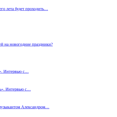
сего лета будет проходить…
ей на новогодние праздники?
и». Интервью с…
чь». Интервью с…
м музыкантом Александром…