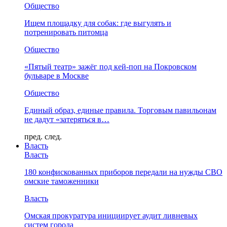
Общество
Ищем площадку для собак: где выгулять и
потренировать питомца
Общество
«Пятый театр» зажёг под кей-поп на Покровском
бульваре в Москве
Общество
Единый образ, единые правила. Торговым павильонам
не дадут «затеряться в…
пред.
след.
Власть
Власть
180 конфискованных приборов передали на нужды СВО
омские таможенники
Власть
Омская прокуратура инициирует аудит ливневых
систем города