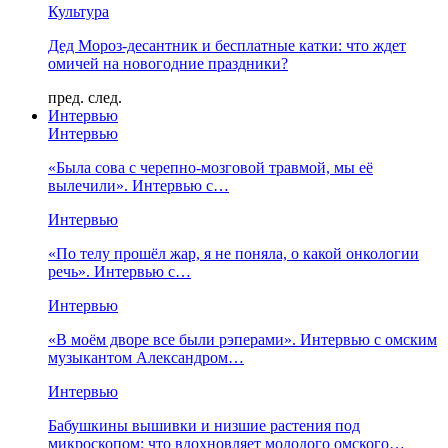
Культура
Дед Мороз-десантник и бесплатные катки: что ждет
омичей на новогодние праздники?
пред.
след.
Интервью
Интервью
«Была сова с черепно-мозговой травмой, мы её
вылечили». Интервью с…
Интервью
«По телу прошёл жар, я не поняла, о какой онкологии
речь». Интервью с…
Интервью
«В моём дворе все были рэперами». Интервью с омским
музыкантом Александром…
Интервью
Бабушкины вышивки и низшие растения под
микроскопом: что вдохновляет молодого омского…