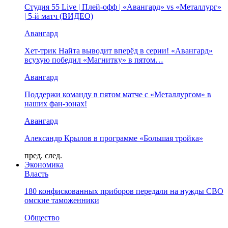
Студия 55 Live | Плей-офф | «Авангард» vs «Металлург»
| 5-й матч (ВИДЕО)
Авангард
Хет-трик Найта выводит вперёд в серии! «Авангард»
всухую победил «Магнитку» в пятом…
Авангард
Поддержи команду в пятом матче с «Металлургом» в
наших фан-зонах!
Авангард
Александр Крылов в программе «Большая тройка»
пред.
след.
Экономика
Власть
180 конфискованных приборов передали на нужды СВО
омские таможенники
Общество