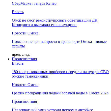
СберМаркет теперь Купер
Власть
Омск не смог реконструировать обветшавший ДК
Козицкого и выставил его на аукцион
Новости Омска
Повышение цен на проезд в транспорте Омска – новые
тарифы
пред.
след.
Происшествия
Власть
180 конфискованных приборов передали на нужды СВО
омские таможенники
Новости Омска
График прекращения подачи горячей воды в Омске 2024
Происшествия
Неадекватный омич устроил погром в автобусе