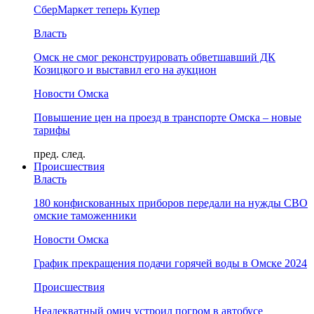
СберМаркет теперь Купер
Власть
Омск не смог реконструировать обветшавший ДК
Козицкого и выставил его на аукцион
Новости Омска
Повышение цен на проезд в транспорте Омска – новые
тарифы
пред.
след.
Происшествия
Власть
180 конфискованных приборов передали на нужды СВО
омские таможенники
Новости Омска
График прекращения подачи горячей воды в Омске 2024
Происшествия
Неадекватный омич устроил погром в автобусе