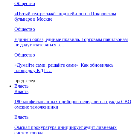
Общество
«Пятый театр» зажёг под кей-поп на Покровском
бульваре в Москве
Общество
Единый образ, единые правила. Торговым павильонам
не дадут «затеряться в…
Общество
«Думайте сами, решайте сами». Как обновилась
площадь у КДЦ…
пред.
след.
Власть
Власть
180 конфискованных приборов передали на нужды СВО
омские таможенники
Власть
Омская прокуратура инициирует аудит ливневых
систем города