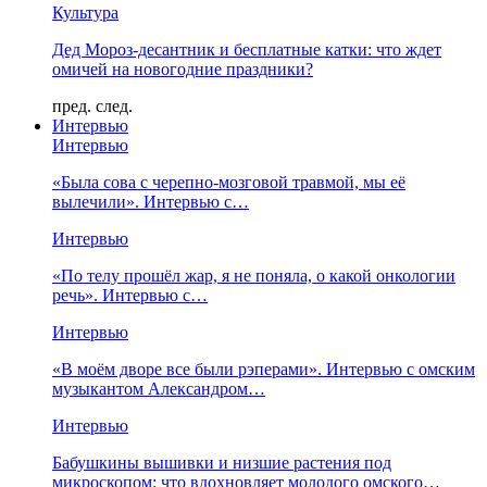
Культура
Дед Мороз-десантник и бесплатные катки: что ждет
омичей на новогодние праздники?
пред.
след.
Интервью
Интервью
«Была сова с черепно-мозговой травмой, мы её
вылечили». Интервью с…
Интервью
«По телу прошёл жар, я не поняла, о какой онкологии
речь». Интервью с…
Интервью
«В моём дворе все были рэперами». Интервью с омским
музыкантом Александром…
Интервью
Бабушкины вышивки и низшие растения под
микроскопом: что вдохновляет молодого омского…