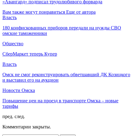
«Авангард» подписал трудолюбивого форварда
Вам также могут понравиться
Еще от автора
Власть
180 конфискованных приборов передали на нужды СВО
омские таможенники
Общество
СберМаркет теперь Купер
Власть
Омск не смог реконструировать обветшавший ДК Козицкого
и выставил его на аукцион
Новости Омска
Повышение цен на проезд в транспорте Омска – новые
тарифы
пред.
след.
Комментарии закрыты.