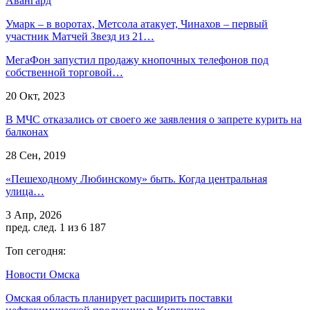
Авангард
Умарк – в воротах, Метсола атакует, Чинахов – первый
участник Матчей Звезд из 21…
МегаФон запустил продажу кнопочных телефонов под
собственной торговой…
20 Окт, 2023
В МЧС отказались от своего же заявления о запрете курить на
балконах
28 Сен, 2019
«Пешеходному Любинскому» быть. Когда центральная
улица…
3 Апр, 2026
пред.
след.
1 из 6 187
Топ сегодня:
Новости Омска
Омская область планирует расширить поставки