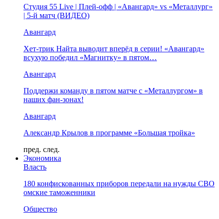
Студия 55 Live | Плей-офф | «Авангард» vs «Металлург»
| 5-й матч (ВИДЕО)
Авангард
Хет-трик Найта выводит вперёд в серии! «Авангард»
всухую победил «Магнитку» в пятом…
Авангард
Поддержи команду в пятом матче с «Металлургом» в
наших фан-зонах!
Авангард
Александр Крылов в программе «Большая тройка»
пред.
след.
Экономика
Власть
180 конфискованных приборов передали на нужды СВО
омские таможенники
Общество