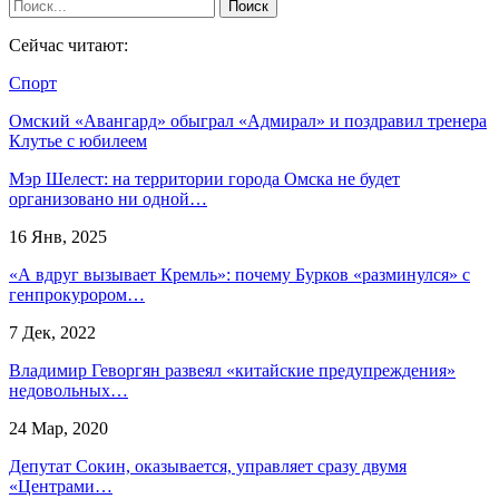
Сейчас читают:
Спорт
Омский «Авангард» обыграл «Адмирал» и поздравил тренера
Клутье с юбилеем
Мэр Шелест: на территории города Омска не будет
организовано ни одной…
16 Янв, 2025
«А вдруг вызывает Кремль»: почему Бурков «разминулся» с
генпрокурором…
7 Дек, 2022
Владимир Геворгян развеял «китайские предупреждения»
недовольных…
24 Мар, 2020
Депутат Сокин, оказывается, управляет сразу двумя
«Центрами…