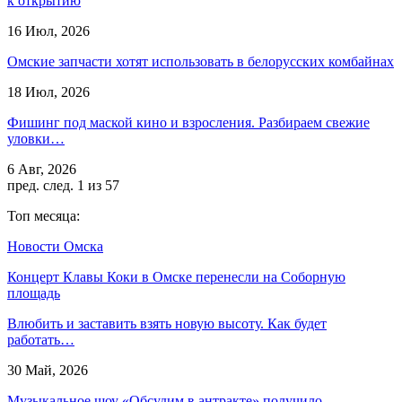
к открытию
16 Июл, 2026
Омские запчасти хотят использовать в белорусских комбайнах
18 Июл, 2026
Фишинг под маской кино и взросления. Разбираем свежие
уловки…
6 Авг, 2026
пред.
след.
1 из 57
Топ месяца:
Новости Омска
Концерт Клавы Коки в Омске перенесли на Соборную
площадь
Влюбить и заставить взять новую высоту. Как будет
работать…
30 Май, 2026
Музыкальное шоу «Обсудим в антракте» получило