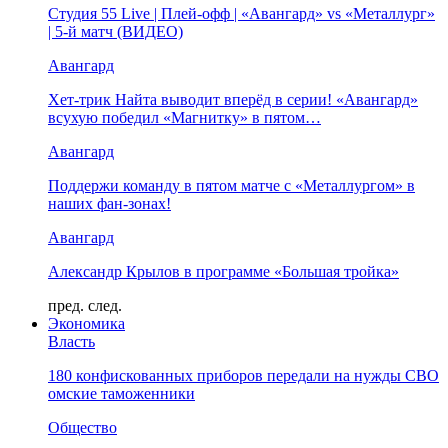
Студия 55 Live | Плей-офф | «Авангард» vs «Металлург»
| 5-й матч (ВИДЕО)
Авангард
Хет-трик Найта выводит вперёд в серии! «Авангард»
всухую победил «Магнитку» в пятом…
Авангард
Поддержи команду в пятом матче с «Металлургом» в
наших фан-зонах!
Авангард
Александр Крылов в программе «Большая тройка»
пред.
след.
Экономика
Власть
180 конфискованных приборов передали на нужды СВО
омские таможенники
Общество