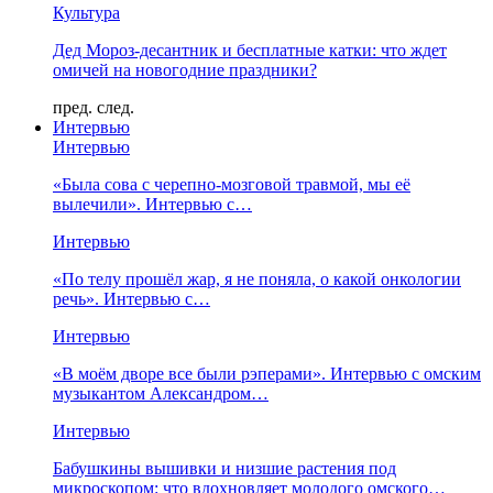
Культура
Дед Мороз-десантник и бесплатные катки: что ждет
омичей на новогодние праздники?
пред.
след.
Интервью
Интервью
«Была сова с черепно-мозговой травмой, мы её
вылечили». Интервью с…
Интервью
«По телу прошёл жар, я не поняла, о какой онкологии
речь». Интервью с…
Интервью
«В моём дворе все были рэперами». Интервью с омским
музыкантом Александром…
Интервью
Бабушкины вышивки и низшие растения под
микроскопом: что вдохновляет молодого омского…