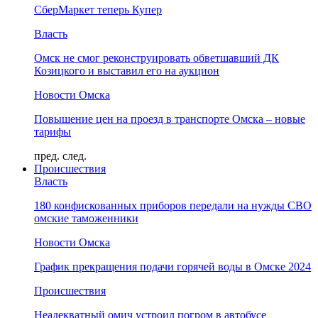
СберМаркет теперь Купер
Власть
Омск не смог реконструировать обветшавший ДК
Козицкого и выставил его на аукцион
Новости Омска
Повышение цен на проезд в транспорте Омска – новые
тарифы
пред.
след.
Происшествия
Власть
180 конфискованных приборов передали на нужды СВО
омские таможенники
Новости Омска
График прекращения подачи горячей воды в Омске 2024
Происшествия
Неадекватный омич устроил погром в автобусе