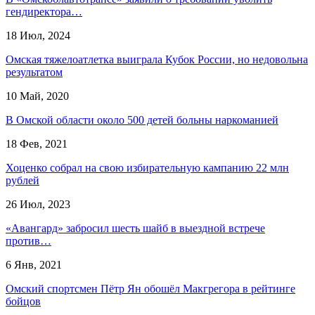
гендиректора…
18 Июл, 2024
Омская тяжелоатлетка выиграла Кубок России, но недовольна
результатом
10 Май, 2020
В Омской области около 500 детей больны наркоманией
18 Фев, 2021
Хоценко собрал на свою избирательную кампанию 22 млн
рублей
26 Июл, 2023
«Авангард» забросил шесть шайб в выездной встрече
против…
6 Янв, 2021
Омский спортсмен Пётр Ян обошёл Макгрегора в рейтинге
бойцов