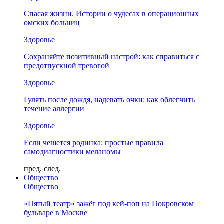
Спасая жизни. Истории о чудесах в операционных
омских больниц
Здоровье
Сохраняйте позитивный настрой: как справиться с
предотпускной тревогой
Здоровье
Гулять после дождя, надевать очки: как облегчить
течение аллергии
Здоровье
Если чешется родинка: простые правила
самодиагностики меланомы
пред.
след.
Общество
Общество
«Пятый театр» зажёг под кей-поп на Покровском
бульваре в Москве