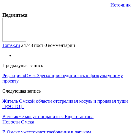
Источник
Поделиться
1omsk.ru
24743 пост
0 комментарии
Предыдущая запись
Редакция «Омск Здесь» присоединилась к физкультурному
проекту
Следующая запись
Житель Омской области отстреливал косуль и продавал туши
[ФОТО]
Вам также могут понравиться
Еще от автора
Новости Омска
В Омске ужесточают требования к ларькам