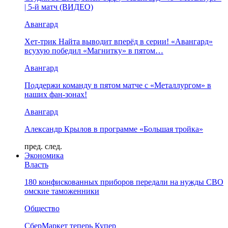
| 5-й матч (ВИДЕО)
Авангард
Хет-трик Найта выводит вперёд в серии! «Авангард»
всухую победил «Магнитку» в пятом…
Авангард
Поддержи команду в пятом матче с «Металлургом» в
наших фан-зонах!
Авангард
Александр Крылов в программе «Большая тройка»
пред.
след.
Экономика
Власть
180 конфискованных приборов передали на нужды СВО
омские таможенники
Общество
СберМаркет теперь Купер