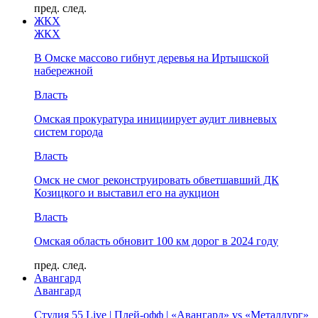
пред.
след.
ЖКХ
ЖКХ
В Омске массово гибнут деревья на Иртышской
набережной
Власть
Омская прокуратура инициирует аудит ливневых
систем города
Власть
Омск не смог реконструировать обветшавший ДК
Козицкого и выставил его на аукцион
Власть
Омская область обновит 100 км дорог в 2024 году
пред.
след.
Авангард
Авангард
Студия 55 Live | Плей-офф | «Авангард» vs «Металлург»