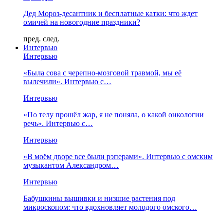
Дед Мороз-десантник и бесплатные катки: что ждет
омичей на новогодние праздники?
пред.
след.
Интервью
Интервью
«Была сова с черепно-мозговой травмой, мы её
вылечили». Интервью с…
Интервью
«По телу прошёл жар, я не поняла, о какой онкологии
речь». Интервью с…
Интервью
«В моём дворе все были рэперами». Интервью с омским
музыкантом Александром…
Интервью
Бабушкины вышивки и низшие растения под
микроскопом: что вдохновляет молодого омского…