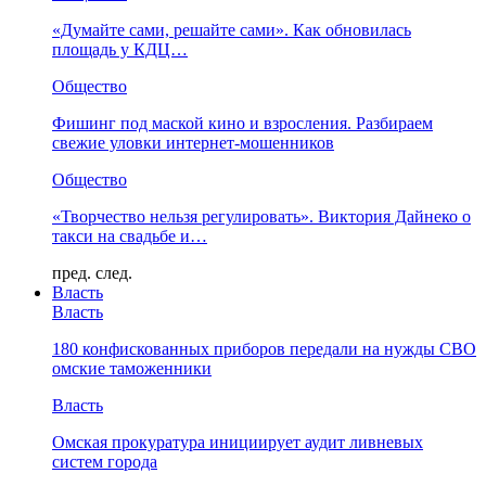
«Думайте сами, решайте сами». Как обновилась
площадь у КДЦ…
Общество
Фишинг под маской кино и взросления. Разбираем
свежие уловки интернет-мошенников
Общество
«Творчество нельзя регулировать». Виктория Дайнеко о
такси на свадьбе и…
пред.
след.
Власть
Власть
180 конфискованных приборов передали на нужды СВО
омские таможенники
Власть
Омская прокуратура инициирует аудит ливневых
систем города