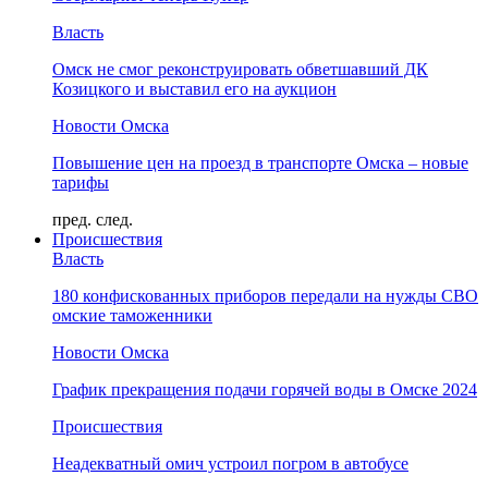
Власть
Омск не смог реконструировать обветшавший ДК
Козицкого и выставил его на аукцион
Новости Омска
Повышение цен на проезд в транспорте Омска – новые
тарифы
пред.
след.
Происшествия
Власть
180 конфискованных приборов передали на нужды СВО
омские таможенники
Новости Омска
График прекращения подачи горячей воды в Омске 2024
Происшествия
Неадекватный омич устроил погром в автобусе