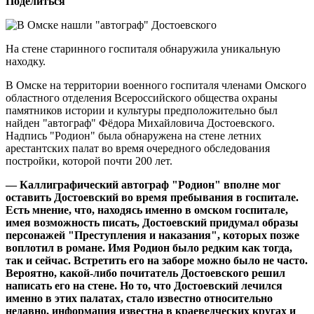
Поделиться
На стене старинного госпиталя обнаружила уникальную
находку.
В Омске на территории военного госпиталя членами Омского
областного отделения Всероссийского общества охраны
памятников истории и культуры предположительно был
найден "автограф" Фёдора Михайловича Достоевского.
Надпись "Родион" была обнаружена на стене летних
арестантских палат во время очередного обследования
постройки, которой почти 200 лет.
— Каллиграфический автограф "Родион" вполне мог
оставить Достоевский во время пребывания в госпитале.
Есть мнение, что, находясь именно в омском госпитале,
имея возможность писать, Достоевский придумал образы
персонажей "Преступления и наказания", которых позже
воплотил в романе. Имя Родион было редким как тогда,
так и сейчас. Встретить его на заборе можно было не часто.
Вероятно, какой-либо почитатель Достоевского решил
написать его на стене. Но то, что Достоевский лечился
именно в этих палатах, стало известно относительно
недавно, информация известна в краеведческих кругах и