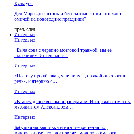
Культура
Дед Мороз-десантник и бесплатные катки: что ждет
омичей на новогодние праздники?
пред.
след.
Интервью
Интервью
«Была сова с черепно-мозговой травмой, мы её
вылечили». Интервью с…
Интервью
«По телу прошёл жар, я не поняла, о какой онкологии
речь». Интервью с…
Интервью
«В моём дворе все были рэперами». Интервью с омским
музыкантом Александром…
Интервью
Бабушкины вышивки и низшие растения под
микроскопом: что вдохновляет молодого омского…