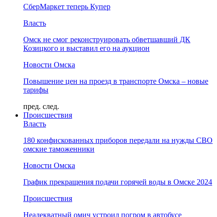
СберМаркет теперь Купер
Власть
Омск не смог реконструировать обветшавший ДК
Козицкого и выставил его на аукцион
Новости Омска
Повышение цен на проезд в транспорте Омска – новые
тарифы
пред.
след.
Происшествия
Власть
180 конфискованных приборов передали на нужды СВО
омские таможенники
Новости Омска
График прекращения подачи горячей воды в Омске 2024
Происшествия
Неадекватный омич устроил погром в автобусе