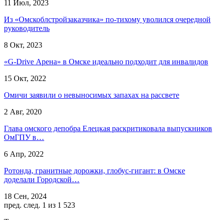
11 Июл, 2023
Из «Омскоблстройзаказчика» по-тихому уволился очередной
руководитель
8 Окт, 2023
«G-Drive Арена» в Омске идеально подходит для инвалидов
15 Окт, 2022
Омичи заявили о невыносимых запахах на рассвете
2 Авг, 2020
Глава омского депобра Елецкая раскритиковала выпускников
ОмГПУ в…
6 Апр, 2022
Ротонда, гранитные дорожки, глобус-гигант: в Омске
доделали Городской…
18 Сен, 2024
пред.
след.
1 из 1 523