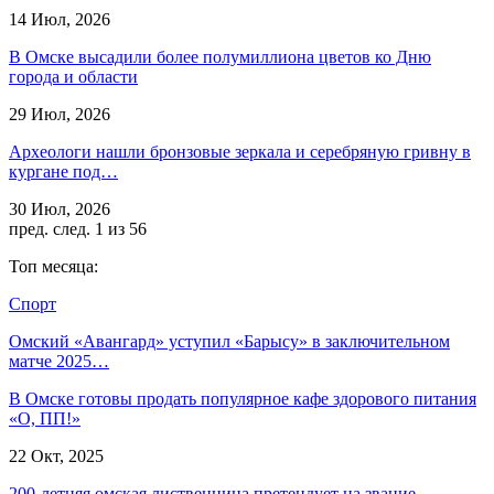
14 Июл, 2026
В Омске высадили более полумиллиона цветов ко Дню
города и области
29 Июл, 2026
Археологи нашли бронзовые зеркала и серебряную гривну в
кургане под…
30 Июл, 2026
пред.
след.
1 из 56
Топ месяца:
Спорт
Омский «Авангард» уступил «Барысу» в заключительном
матче 2025…
В Омске готовы продать популярное кафе здорового питания
«О, ПП!»
22 Окт, 2025
200-летняя омская лиственница претендует на звание