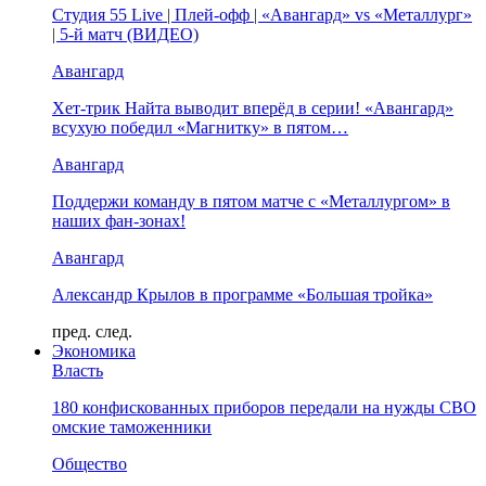
Студия 55 Live | Плей-офф | «Авангард» vs «Металлург»
| 5-й матч (ВИДЕО)
Авангард
Хет-трик Найта выводит вперёд в серии! «Авангард»
всухую победил «Магнитку» в пятом…
Авангард
Поддержи команду в пятом матче с «Металлургом» в
наших фан-зонах!
Авангард
Александр Крылов в программе «Большая тройка»
пред.
след.
Экономика
Власть
180 конфискованных приборов передали на нужды СВО
омские таможенники
Общество