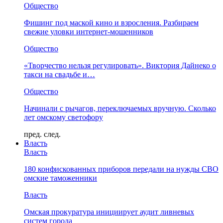
Общество
Фишинг под маской кино и взросления. Разбираем
свежие уловки интернет-мошенников
Общество
«Творчество нельзя регулировать». Виктория Дайнеко о
такси на свадьбе и…
Общество
Начинали с рычагов, переключаемых вручную. Сколько
лет омскому светофору
пред.
след.
Власть
Власть
180 конфискованных приборов передали на нужды СВО
омские таможенники
Власть
Омская прокуратура инициирует аудит ливневых
систем города