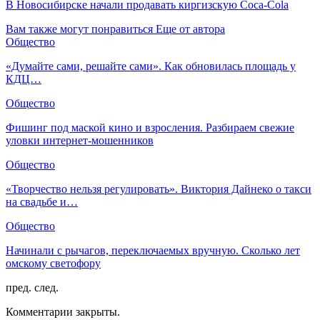
В Новосибирске начали продавать киргизскую Coca-Cola
Вам также могут понравиться
Еще от автора
Общество
«Думайте сами, решайте сами». Как обновилась площадь у
КДЦ…
Общество
Фишинг под маской кино и взросления. Разбираем свежие
уловки интернет-мошенников
Общество
«Творчество нельзя регулировать». Виктория Дайнеко о такси
на свадьбе и…
Общество
Начинали с рычагов, переключаемых вручную. Сколько лет
омскому светофору
пред.
след.
Комментарии закрыты.