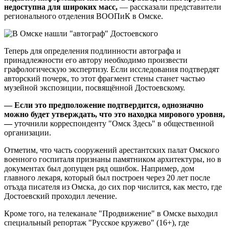
недоступна для широких масс,
— рассказали представители
регионального отделения ВООПиК в Омске.
Теперь для определения подлинности автографа и
принадлежности его автору необходимо произвести
графологическую экспертизу. Если исследования подтвердят
авторский почерк, то этот фрагмент стены станет частью
музейной экспозиции, посвящённой Достоевскому.
— Если это предположение подтвердится, однозначно
можно будет утверждать, что это находка мирового уровня,
—
уточнили корреспонденту "Омск Здесь" в общественной
организации.
Отметим, что часть сооружений арестантских палат Омского
военного госпиталя признаны памятником архитектуры, но в
документах был допущен ряд ошибок. Например, дом
главного лекаря, который был построен через 20 лет после
отъзда писателя из Омска, до сих пор числится, как место, где
Достоевский проходил лечение.
Кроме того, на телеканале "Продвижение" в Омске выходил
специальный репортаж "Русское кружево" (16+), где