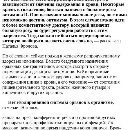
зависимости от значения содержания в крови. Некоторые
врачи, к сожалению, бояться назначать большие дозы
витамина D. Они назначают минимальные дозы, но с ними
невозможно достичь оптимума. В этом случае нужно идти
к более компетентному доктору, который назначит
большую дозу, но будет регулярно работать с этим
пациентом. Тогда можно не бояться передозировки,
которую вообще-то вызвать очень сложно,
— рассказала
Наталья Фролова.
По её словам, сейчас подход к женскому репродуктивному
здоровью изменился. Вместо бездумного назначения
оральных контрацептивов доктора смотрят в сторону
нормализации дефицита витаминов. Всё в организме
взаимосвязано, и женское здоровье, например, зависит от
содержания цинка в крови, а его усвоение — от состояния
пищеварительного тракта, работы желчного пузыря и
кишечника, и других органов.
— Нет изолированной системы органов в организме,
—
отмечает Наталья.
Зашла на пресс-конференции речь и о противовирусных
препаратах для профилактики вирусных инфекций. Их
массово назначали во время пандемии коронавируса. Врач-