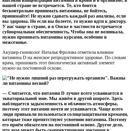
высокой концентрации витамина в крови и в организме, в
нашей стране не встречается. Те, кто боится
бесконтрольно принимать витамины, не бойтесь,
принимайте! Не нужно сдавать каждый раз анализы, если
вы здоровы. Но если вы болеете, то нужно идти к доктору.
У нас чаще в стране, и в Омске в частности встречается
субнормальная обеспеченность. Чтобы она не возникала,
нужно пропивать витамины курсами, особенно в
межсезонье.
Акушер-гинеколог Наталья Фролова отметила влияние
витамина D на женское репродуктивное здоровье. По словам
врача, принимать этот биологически активный элемент
нужно на постоянной основе.
— Считается, что витамин D лучше всего усваивается в
экваториальной зоне. Мы живём в другой широте. Здесь
наблюдается задымленность и облачность атмосферы,
поэтому этот витамин почти не усваивается. Чаще всего
люди привыкли пользоваться солнцезащитными кремами,
которые тоже препятствуют усвоению витамина. Поэтому
его приём обязателен на постоянной основе. Другое дело,
что доза может быть скорректирована доктором в