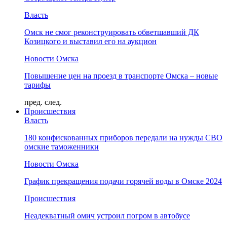
Власть
Омск не смог реконструировать обветшавший ДК
Козицкого и выставил его на аукцион
Новости Омска
Повышение цен на проезд в транспорте Омска – новые
тарифы
пред.
след.
Происшествия
Власть
180 конфискованных приборов передали на нужды СВО
омские таможенники
Новости Омска
График прекращения подачи горячей воды в Омске 2024
Происшествия
Неадекватный омич устроил погром в автобусе