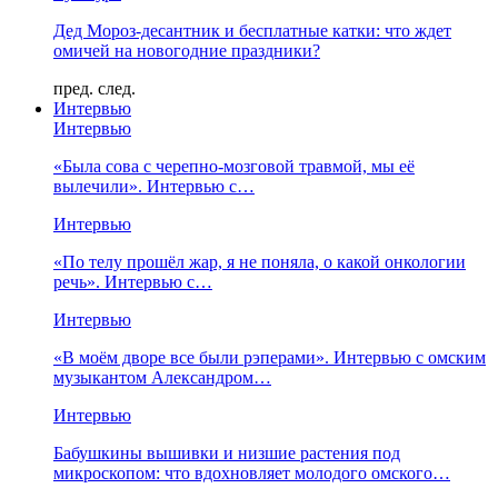
Дед Мороз-десантник и бесплатные катки: что ждет
омичей на новогодние праздники?
пред.
след.
Интервью
Интервью
«Была сова с черепно-мозговой травмой, мы её
вылечили». Интервью с…
Интервью
«По телу прошёл жар, я не поняла, о какой онкологии
речь». Интервью с…
Интервью
«В моём дворе все были рэперами». Интервью с омским
музыкантом Александром…
Интервью
Бабушкины вышивки и низшие растения под
микроскопом: что вдохновляет молодого омского…