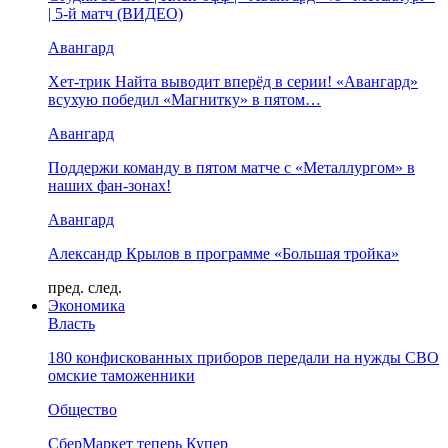
| 5-й матч (ВИДЕО)
Авангард
Хет-трик Найта выводит вперёд в серии! «Авангард»
всухую победил «Магнитку» в пятом…
Авангард
Поддержи команду в пятом матче с «Металлургом» в
наших фан-зонах!
Авангард
Александр Крылов в программе «Большая тройка»
пред.
след.
Экономика
Власть
180 конфискованных приборов передали на нужды СВО
омские таможенники
Общество
СберМаркет теперь Купер