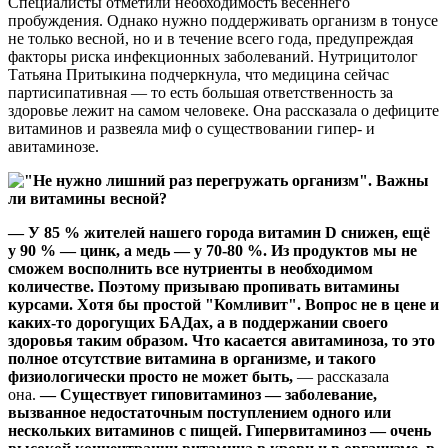
Специалисты отметили необходимость весеннего
пробуждения. Однако нужно поддерживать организм в тонусе
не только весной, но и в течение всего года, предупреждая
факторы риска инфекционных заболеваний. Нутрицитолог
Татьяна Притыкина подчеркнула, что медицина сейчас
партисипативная — то есть большая ответственность за
здоровье лежит на самом человеке. Она рассказала о дефиците
витаминов и развеяла миф о существовании гипер- и
авитаминозе.
— У 85 % жителей нашего города витамин D снижен, ещё
у 90 % — цинк, а медь — у 70-80 %. Из продуктов мы не
сможем восполнить все нутриенты в необходимом
количестве. Поэтому призываю пропивать витамины
курсами. Хотя бы простой "Комливит". Вопрос не в цене и
каких-то дорогущих БАДах, а в поддержании своего
здоровья таким образом. Что касается авитаминоза, то это
полное отсутствие витамина в организме, и такого
физиологически просто не может быть,
— рассказала
она.
— Существует гиповитаминоз — заболевание,
вызванное недостаточным поступлением одного или
нескольких витаминов с пищей. Гипервитаминоз — очень