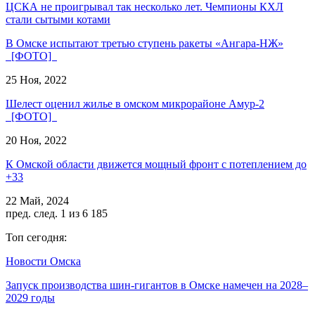
ЦСКА не проигрывал так несколько лет. Чемпионы КХЛ
стали сытыми котами
В Омске испытают третью ступень ракеты «Ангара-НЖ»
[ФОТО]
25 Ноя, 2022
Шелест оценил жилье в омском микрорайоне Амур-2
[ФОТО]
20 Ноя, 2022
К Омской области движется мощный фронт с потеплением до
+33
22 Май, 2024
пред.
след.
1 из 6 185
Топ сегодня:
Новости Омска
Запуск производства шин-гигантов в Омске намечен на 2028–
2029 годы