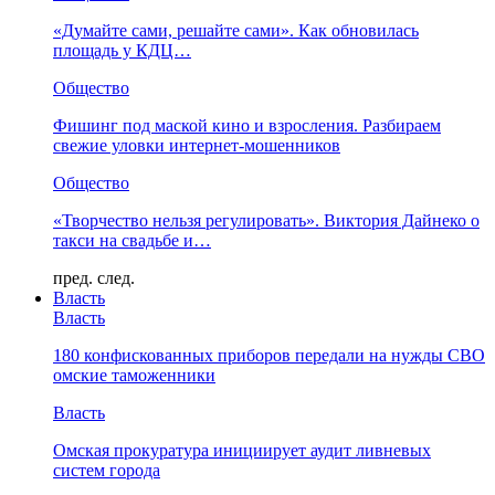
«Думайте сами, решайте сами». Как обновилась
площадь у КДЦ…
Общество
Фишинг под маской кино и взросления. Разбираем
свежие уловки интернет-мошенников
Общество
«Творчество нельзя регулировать». Виктория Дайнеко о
такси на свадьбе и…
пред.
след.
Власть
Власть
180 конфискованных приборов передали на нужды СВО
омские таможенники
Власть
Омская прокуратура инициирует аудит ливневых
систем города