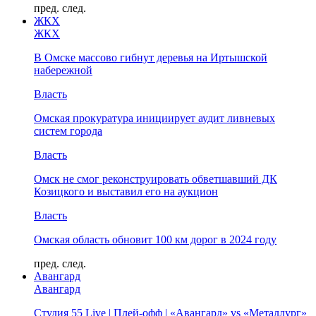
пред.
след.
ЖКХ
ЖКХ
В Омске массово гибнут деревья на Иртышской
набережной
Власть
Омская прокуратура инициирует аудит ливневых
систем города
Власть
Омск не смог реконструировать обветшавший ДК
Козицкого и выставил его на аукцион
Власть
Омская область обновит 100 км дорог в 2024 году
пред.
след.
Авангард
Авангард
Студия 55 Live | Плей-офф | «Авангард» vs «Металлург»