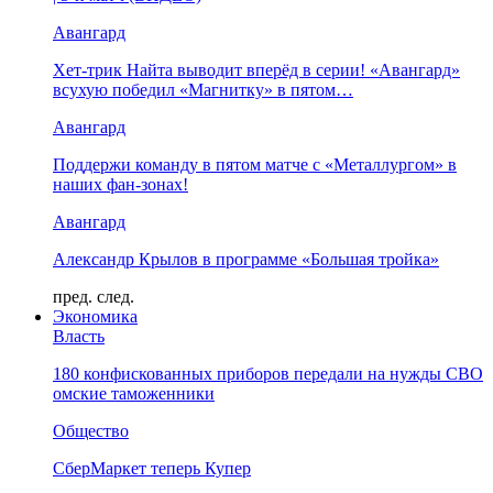
Авангард
Хет-трик Найта выводит вперёд в серии! «Авангард»
всухую победил «Магнитку» в пятом…
Авангард
Поддержи команду в пятом матче с «Металлургом» в
наших фан-зонах!
Авангард
Александр Крылов в программе «Большая тройка»
пред.
след.
Экономика
Власть
180 конфискованных приборов передали на нужды СВО
омские таможенники
Общество
СберМаркет теперь Купер