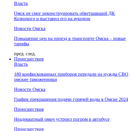
Власть
Омск не смог реконструировать обветшавший ДК
Козицкого и выставил его на аукцион
Новости Омска
Повышение цен на проезд в транспорте Омска – новые
тарифы
пред.
след.
Происшествия
Власть
180 конфискованных приборов передали на нужды СВО
омские таможенники
Новости Омска
График прекращения подачи горячей воды в Омске 2024
Происшествия
Неадекватный омич устроил погром в автобусе
Происшествия