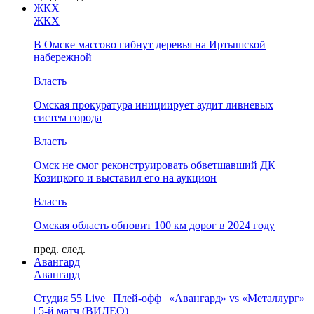
ЖКХ
ЖКХ
В Омске массово гибнут деревья на Иртышской
набережной
Власть
Омская прокуратура инициирует аудит ливневых
систем города
Власть
Омск не смог реконструировать обветшавший ДК
Козицкого и выставил его на аукцион
Власть
Омская область обновит 100 км дорог в 2024 году
пред.
след.
Авангард
Авангард
Студия 55 Live | Плей-офф | «Авангард» vs «Металлург»
| 5-й матч (ВИДЕО)