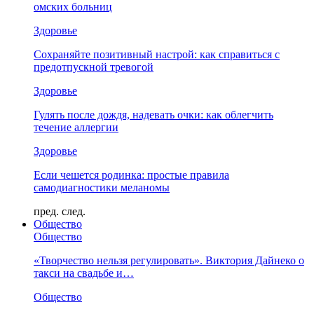
омских больниц
Здоровье
Сохраняйте позитивный настрой: как справиться с
предотпускной тревогой
Здоровье
Гулять после дождя, надевать очки: как облегчить
течение аллергии
Здоровье
Если чешется родинка: простые правила
самодиагностики меланомы
пред.
след.
Общество
Общество
«Творчество нельзя регулировать». Виктория Дайнеко о
такси на свадьбе и…
Общество