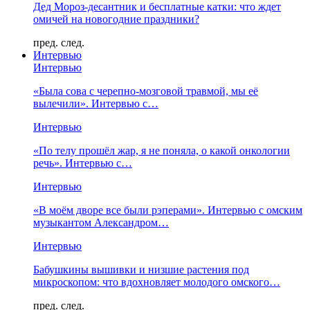
Дед Мороз-десантник и бесплатные катки: что ждет
омичей на новогодние праздники?
пред.
след.
Интервью
Интервью
«Была сова с черепно-мозговой травмой, мы её
вылечили». Интервью с…
Интервью
«По телу прошёл жар, я не поняла, о какой онкологии
речь». Интервью с…
Интервью
«В моём дворе все были рэперами». Интервью с омским
музыкантом Александром…
Интервью
Бабушкины вышивки и низшие растения под
микроскопом: что вдохновляет молодого омского…
пред.
след.