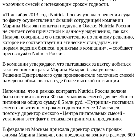
молочных смесей с истекающим сроком годности.
«11 декабря 2013 года Nutricia Россия узнала о решении суда
по факту осуществления бывшей сотрудницей компании
Марины Назарян попытки подкупа в Омске. Nutricia Россия
не считает себя причастной к данному нарушению, так как
Назарян совершила его исключительно по личному решению,
которое не соответствует ни этическим стандартам, ни
нормам ведения бизнеса, принятым в компании», – сообщает
пресс-служба Nutricia Россия.
В компании утверждают, что пытавшаяся за взятку добиться
заключения контракта Марина Назарян была уволена.
Решение Центрального суда производители молочных смесей
намерены обжаловать в суде более высокой инстанции.
Напомним, что в рамках контракта Nutricia Россия должна
была поставить почти 30 тыс. упаковок смесей для лечебного
питания на общую сумму 8,5 млн руб. «Нутриция» поставила
смеси с остаточным сроком годности менее 17 месяцев,
поэтому директор омского «Центра питательных смесей»
установил этот факт и отказался принимать продукцию.
В феврале из Москвы приехала директор отдела продаж
фирмы Марина Назарян, она предложила взятку в размере 600