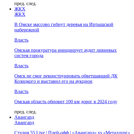
пред.
след.
ЖКХ
ЖКХ
В Омске массово гибнут деревья на Иртышской
набережной
Власть
Омская прокуратура инициирует аудит ливневых
систем города
Власть
Омск не смог реконструировать обветшавший ДК
Козицкого и выставил его на аукцион
Власть
Омская область обновит 100 км дорог в 2024 году
пред.
след.
Авангард
Авангард
Студия 55 Live | Плей-офф | «Авангард» vs «Металлург»