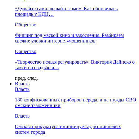
«Думайте сами, решайте сами». Как обновилась
площадь у КДЦ…
Общество
Фишинг под маской кино и взросления. Разбираем
свежие уловки интернет-мошенников
Общество
«Творчество нельзя регулировать». Виктория Дайнеко о
такси на свадьбе и…
пред.
след.
Власть
Власть
180 конфискованных приборов передали на нужды СВО
омские таможенники
Власть
Омская прокуратура инициирует аудит ливневых
систем города