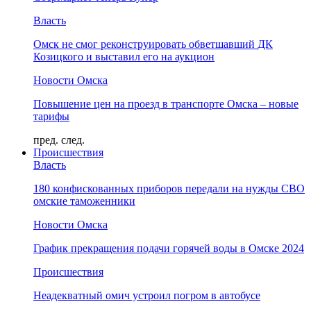
Власть
Омск не смог реконструировать обветшавший ДК
Козицкого и выставил его на аукцион
Новости Омска
Повышение цен на проезд в транспорте Омска – новые
тарифы
пред.
след.
Происшествия
Власть
180 конфискованных приборов передали на нужды СВО
омские таможенники
Новости Омска
График прекращения подачи горячей воды в Омске 2024
Происшествия
Неадекватный омич устроил погром в автобусе