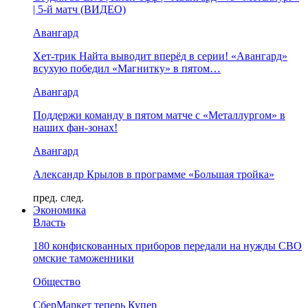
| 5-й матч (ВИДЕО)
Авангард
Хет-трик Найта выводит вперёд в серии! «Авангард»
всухую победил «Магнитку» в пятом…
Авангард
Поддержи команду в пятом матче с «Металлургом» в
наших фан-зонах!
Авангард
Александр Крылов в программе «Большая тройка»
пред.
след.
Экономика
Власть
180 конфискованных приборов передали на нужды СВО
омские таможенники
Общество
СберМаркет теперь Купер