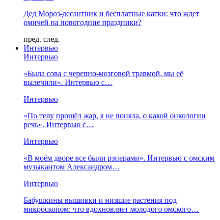
Дед Мороз-десантник и бесплатные катки: что ждет
омичей на новогодние праздники?
пред.
след.
Интервью
Интервью
«Была сова с черепно-мозговой травмой, мы её
вылечили». Интервью с…
Интервью
«По телу прошёл жар, я не поняла, о какой онкологии
речь». Интервью с…
Интервью
«В моём дворе все были рэперами». Интервью с омским
музыкантом Александром…
Интервью
Бабушкины вышивки и низшие растения под
микроскопом: что вдохновляет молодого омского…