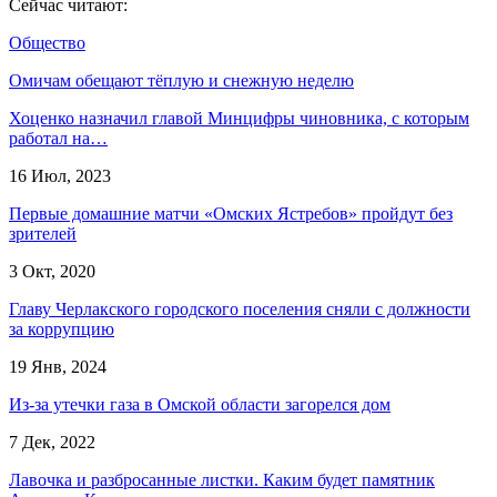
Сейчас читают:
Общество
Омичам обещают тёплую и снежную неделю
Хоценко назначил главой Минцифры чиновника, с которым
работал на…
16 Июл, 2023
Первые домашние матчи «Омских Ястребов» пройдут без
зрителей
3 Окт, 2020
Главу Черлакского городского поселения сняли с должности
за коррупцию
19 Янв, 2024
Из-за утечки газа в Омской области загорелся дом
7 Дек, 2022
Лавочка и разбросанные листки. Каким будет памятник