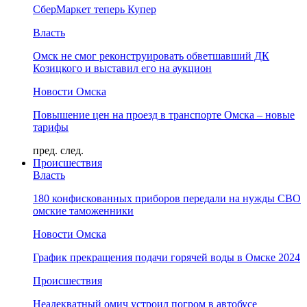
СберМаркет теперь Купер
Власть
Омск не смог реконструировать обветшавший ДК
Козицкого и выставил его на аукцион
Новости Омска
Повышение цен на проезд в транспорте Омска – новые
тарифы
пред.
след.
Происшествия
Власть
180 конфискованных приборов передали на нужды СВО
омские таможенники
Новости Омска
График прекращения подачи горячей воды в Омске 2024
Происшествия
Неадекватный омич устроил погром в автобусе