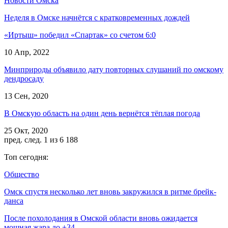
Новости Омска
Неделя в Омске начнётся с кратковременных дождей
«Иртыш» победил «Спартак» со счетом 6:0
10 Апр, 2022
Минприроды объявило дату повторных слушаний по омскому
дендросаду
13 Сен, 2020
В Омскую область на один день вернётся тёплая погода
25 Окт, 2020
пред.
след.
1 из 6 188
Топ сегодня:
Общество
Омск спустя несколько лет вновь закружился в ритме брейк-
данса
После похолодания в Омской области вновь ожидается
мощная жара до +34…