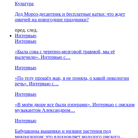
Культура
Дед Мороз-десантник и бесплатные катки: что ждет
омичей на новогодние праздники?
пред.
след.
Интервью
Интервью
«Была сова с черепно-мозговой травмой, мы её
вылечили». Интервью с…
Интервью
«По телу прошёл жар, я не поняла, о какой онкологии
речь». Интервью с…
Интервью
«В моём дворе все были рэперами». Интервью с омским
музыкантом Александром…
Интервью
Бабушкины вышивки и низшие растения под
микроскопом: что вдохновляет молодого омского…