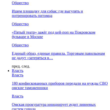
Общество
Ищем площадку для собак: где выгулять и
потренировать питомца
Общество
«Пятый театр» зажёг под кей-поп на Покровском
бульваре в Москве
Общество
Единый образ, единые правила. Торговым павильонам
не дадут «затеряться в…
пред.
след.
Власть
Власть
180 конфискованных приборов передали на нужды СВО
омские таможенники
Власть
Омская прокуратура инициирует аудит ливневых
систем города