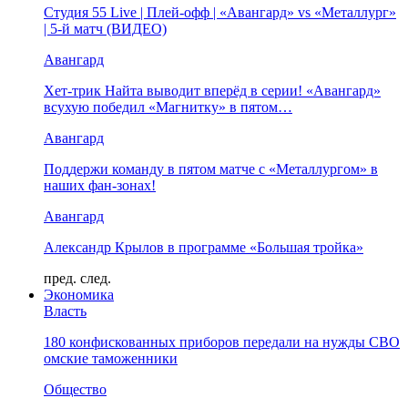
Студия 55 Live | Плей-офф | «Авангард» vs «Металлург»
| 5-й матч (ВИДЕО)
Авангард
Хет-трик Найта выводит вперёд в серии! «Авангард»
всухую победил «Магнитку» в пятом…
Авангард
Поддержи команду в пятом матче с «Металлургом» в
наших фан-зонах!
Авангард
Александр Крылов в программе «Большая тройка»
пред.
след.
Экономика
Власть
180 конфискованных приборов передали на нужды СВО
омские таможенники
Общество