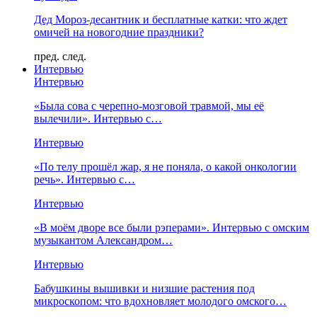
Дед Мороз-десантник и бесплатные катки: что ждет
омичей на новогодние праздники?
пред.
след.
Интервью
Интервью
«Была сова с черепно-мозговой травмой, мы её
вылечили». Интервью с…
Интервью
«По телу прошёл жар, я не поняла, о какой онкологии
речь». Интервью с…
Интервью
«В моём дворе все были рэперами». Интервью с омским
музыкантом Александром…
Интервью
Бабушкины вышивки и низшие растения под
микроскопом: что вдохновляет молодого омского…