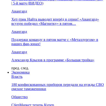
| 5-й матч (ВИДЕО)
Авангард
Хет-трик Найта выводит вперёд в серии! «Авангард»
всухую победил «Магнитку» в пятом…
Авангард
Поддержи команду в пятом матче с «Металлургом» в
наших фан-зонах!
Авангард
Александр Крылов в программе «Большая тройка»
пред.
след.
Экономика
Власть
180 конфискованных приборов передали на нужды СВО
омские таможенники
Общество
СберМаркет теперь Купер