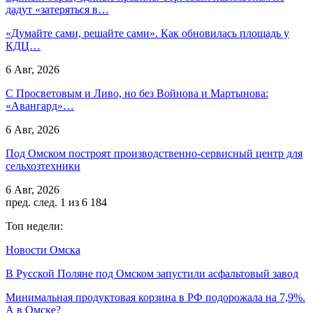
дадут «затеряться в…
«Думайте сами, решайте сами». Как обновилась площадь у
КДЦ…
6 Авг, 2026
С Просветовым и Ливо, но без Войнова и Мартынова:
«Авангард»…
6 Авг, 2026
Под Омском построят производственно-сервисный центр для
сельхозтехники
6 Авг, 2026
пред.
след.
1 из 6 184
Топ недели:
Новости Омска
В Русской Поляне под Омском запустили асфальтовый завод
Минимальная продуктовая корзина в РФ подорожала на 7,9%.
А в Омске?