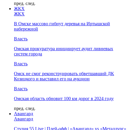
пред.
след.
ЖКХ
ЖКХ
В Омске массово гибнут деревья на Иртышской
набережной
Власть
Омская прокуратура инициирует аудит ливневых
систем города
Власть
Омск не смог реконструировать обветшавший ДК
Козицкого и выставил его на аукцион
Власть
Омская область обновит 100 км дорог в 2024 году
пред.
след.
Авангард
Авангард
Студия 55 Live | Плей-офф | «Авангард» vs «Металлург»