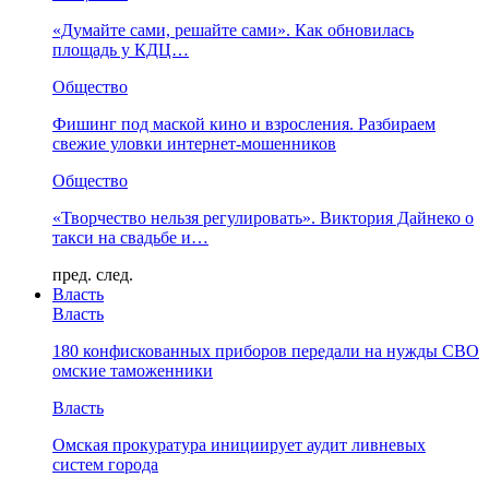
«Думайте сами, решайте сами». Как обновилась
площадь у КДЦ…
Общество
Фишинг под маской кино и взросления. Разбираем
свежие уловки интернет-мошенников
Общество
«Творчество нельзя регулировать». Виктория Дайнеко о
такси на свадьбе и…
пред.
след.
Власть
Власть
180 конфискованных приборов передали на нужды СВО
омские таможенники
Власть
Омская прокуратура инициирует аудит ливневых
систем города