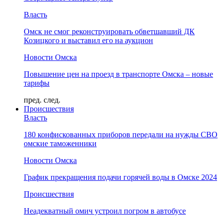
Власть
Омск не смог реконструировать обветшавший ДК
Козицкого и выставил его на аукцион
Новости Омска
Повышение цен на проезд в транспорте Омска – новые
тарифы
пред.
след.
Происшествия
Власть
180 конфискованных приборов передали на нужды СВО
омские таможенники
Новости Омска
График прекращения подачи горячей воды в Омске 2024
Происшествия
Неадекватный омич устроил погром в автобусе