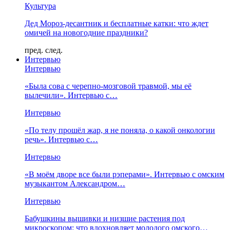
Культура
Дед Мороз-десантник и бесплатные катки: что ждет
омичей на новогодние праздники?
пред.
след.
Интервью
Интервью
«Была сова с черепно-мозговой травмой, мы её
вылечили». Интервью с…
Интервью
«По телу прошёл жар, я не поняла, о какой онкологии
речь». Интервью с…
Интервью
«В моём дворе все были рэперами». Интервью с омским
музыкантом Александром…
Интервью
Бабушкины вышивки и низшие растения под
микроскопом: что вдохновляет молодого омского…