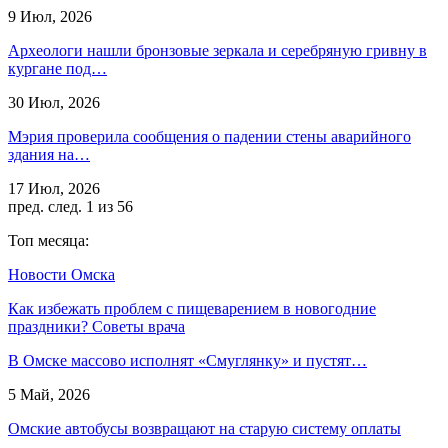
9 Июл, 2026
Археологи нашли бронзовые зеркала и серебряную гривну в
кургане под…
30 Июл, 2026
Мэрия проверила сообщения о падении стены аварийного
здания на…
17 Июл, 2026
пред.
след.
1 из 56
Топ месяца:
Новости Омска
Как избежать проблем с пищеварением в новогодние
праздники? Советы врача
В Омске массово исполнят «Смуглянку» и пустят…
5 Май, 2026
Омские автобусы возвращают на старую систему оплаты