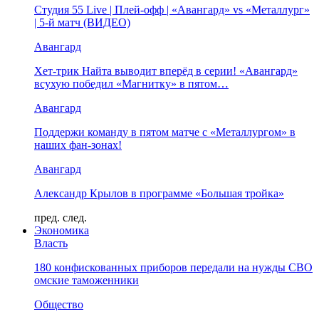
Студия 55 Live | Плей-офф | «Авангард» vs «Металлург»
| 5-й матч (ВИДЕО)
Авангард
Хет-трик Найта выводит вперёд в серии! «Авангард»
всухую победил «Магнитку» в пятом…
Авангард
Поддержи команду в пятом матче с «Металлургом» в
наших фан-зонах!
Авангард
Александр Крылов в программе «Большая тройка»
пред.
след.
Экономика
Власть
180 конфискованных приборов передали на нужды СВО
омские таможенники
Общество