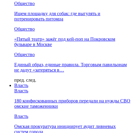
Общество
Ищем площадку для собак: где выгулять и
потренировать питомца
Общество
«Пятый театр» зажёг под кей-поп на Покровском
бульваре в Москве
Общество
Единый образ, единые правила. Торговым павильонам
не дадут «затеряться в…
пред.
след.
Власть
Власть
180 конфискованных приборов передали на нужды СВО
омские таможенники
Власть
Омская прокуратура инициирует аудит ливневых
систем города