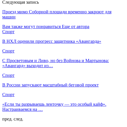
Следующая запись
Проезд мимо Соборной площади временно закроют для
машин
Вам также могут понравиться
Еще от автора
Спорт
В НХЛ оценили прогресс защитника «Авангарда»
Спорт
С Просветовым и Ливо, но без Войнова и Мартынова:
«Авангард» выходит из…
Спорт
В России запускают масштабный беговой проект
Спорт
«Если ты разрываешь ленточку — это особый кайф».
Настраиваемся на …
пред.
след.