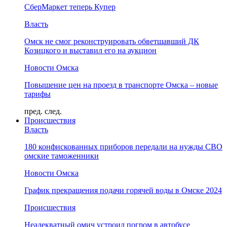
СберМаркет теперь Купер
Власть
Омск не смог реконструировать обветшавший ДК
Козицкого и выставил его на аукцион
Новости Омска
Повышение цен на проезд в транспорте Омска – новые
тарифы
пред.
след.
Происшествия
Власть
180 конфискованных приборов передали на нужды СВО
омские таможенники
Новости Омска
График прекращения подачи горячей воды в Омске 2024
Происшествия
Неадекватный омич устроил погром в автобусе