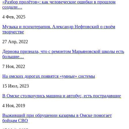
«Разбор пролётов»: как человеческие ошибки в прошлом
создали…
4 Фев, 2025
Музыка и психотерапия. Александр Нефтовский о своём
творчестве
27 Апр, 2022
Дернова признала, что с ремонтом Марьяновской школы есть
большие…
7 Ноя, 2022
На омских дорогах появятся «умные» системы
15 Июл, 2023
В Омске столкнулись машина и автобус, есть пострадавшие
4 Ноя, 2019
Выживший при обрушении казармы в Омске помогает
бойцам СВО