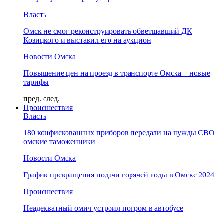
Власть
Омск не смог реконструировать обветшавший ДК
Козицкого и выставил его на аукцион
Новости Омска
Повышение цен на проезд в транспорте Омска – новые
тарифы
пред.
след.
Происшествия
Власть
180 конфискованных приборов передали на нужды СВО
омские таможенники
Новости Омска
График прекращения подачи горячей воды в Омске 2024
Происшествия
Неадекватный омич устроил погром в автобусе