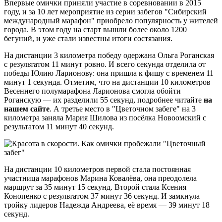
Впервые омички приняли участие в соревновании в 2015
году, и за 10 лет мероприятие из серии забегов "Сибирский
международный марафон" приобрело популярность у жителей
города. В этом году на старт вышли более около 1200
бегуний, и уже стали известны итоги состязания.
На дистанции 3 километра победу одержана Ольга Роганская
с результатом 11 минут ровно. И всего секунда отделила от
победы Юлию Ларионову: она пришла к фишу с временем 11
минут 1 секунда. Отметим, что на дистанции 10 километров
Весеннего полумарафона Ларионова смогла обойти
Роганскую — их разделили 55 секунд, подробнее читайте
на
нашем сайте
. А третье место в "Цветочном забеге" на 3
километра заняла Мария Шилова из посёлка Новоомский с
результатом 11 минут 40 секунд.
На дистанции 10 километров первой стала постоянная
участница марафонов Марина Ковалёва, она преодолела
маршрут за 35 минут 15 секунд. Второй стала Ксения
Конопенко с результатом 37 минут 36 секунд. И замкнула
тройку лидеров Надежда Андреева, её время — 39 минут 18
секунд.