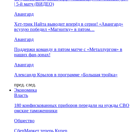
| 5-й матч (ВИДЕО)
Авангард
Хет-трик Найта выводит вперёд в серии! «Авангард»
всухую победил «Магнитку» в пятом…
Авангард
Поддержи команду в пятом матче с «Металлургом» в
наших фан-зонах!
Авангард
Александр Крылов в программе «Большая тройка»
пред.
след.
Экономика
Власть
180 конфискованных приборов передали на нужды СВО
омские таможенники
Общество
СберМаркет теперь Купер