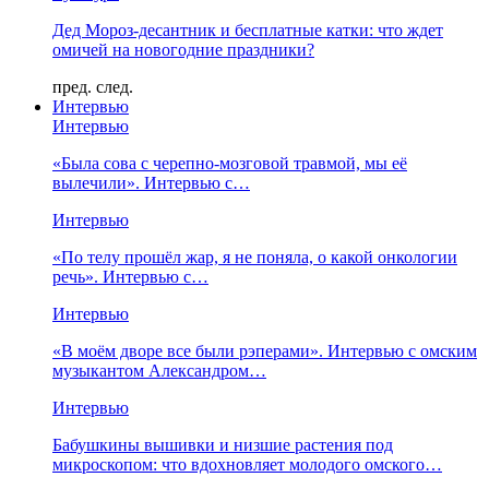
Дед Мороз-десантник и бесплатные катки: что ждет
омичей на новогодние праздники?
пред.
след.
Интервью
Интервью
«Была сова с черепно-мозговой травмой, мы её
вылечили». Интервью с…
Интервью
«По телу прошёл жар, я не поняла, о какой онкологии
речь». Интервью с…
Интервью
«В моём дворе все были рэперами». Интервью с омским
музыкантом Александром…
Интервью
Бабушкины вышивки и низшие растения под
микроскопом: что вдохновляет молодого омского…