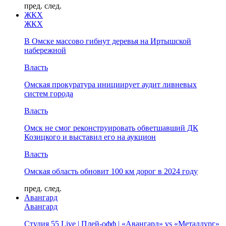
пред.
след.
ЖКХ
ЖКХ
В Омске массово гибнут деревья на Иртышской
набережной
Власть
Омская прокуратура инициирует аудит ливневых
систем города
Власть
Омск не смог реконструировать обветшавший ДК
Козицкого и выставил его на аукцион
Власть
Омская область обновит 100 км дорог в 2024 году
пред.
след.
Авангард
Авангард
Студия 55 Live | Плей-офф | «Авангард» vs «Металлург»