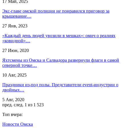
17 Май, 2025
Экс-главе омской полиции не понравился приговор за
крышевание…
27 Янв, 2023
«Каждый день людей увозили в мешках»: омич о реалиях
«ковидной»…
27 Июн, 2020
Яхтсмены из Омска и Салвадора развернули флаги в самой
северной точке…
10 Авг, 2025
Праздники из-под полы. Представители event-индустрии о
двойных…
5 Авг, 2020
пред.
след.
1 из 1 523
Топ вчера:
Новости Омска