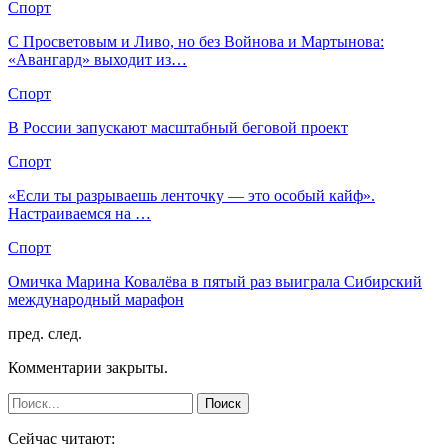
Спорт
С Просветовым и Ливо, но без Войнова и Мартынова:
«Авангард» выходит из…
Спорт
В России запускают масштабный беговой проект
Спорт
«Если ты разрываешь ленточку — это особый кайф».
Настраиваемся на …
Спорт
Омичка Марина Ковалёва в пятый раз выиграла Сибирский
международный марафон
пред.
след.
Комментарии закрыты.
Сейчас читают: