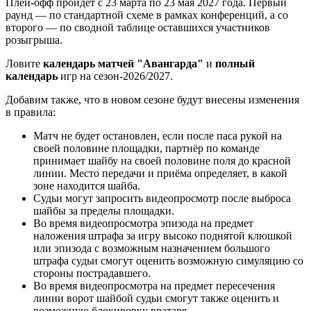
Плей-офф пройдёт с 23 марта по 23 мая 2027 года. Первый
раунд — по стандартной схеме в рамках конференций, а со
второго — по сводной таблице оставшихся участников
розыгрыша.
Ловите
календарь матчей "Авангарда"
и
полный
календарь
игр на сезон-2026/2027.
Добавим также, что в новом сезоне будут внесены изменения
в правила:
Матч не будет остановлен, если после паса рукой на
своей половине площадки, партнёр по команде
принимает шайбу на своей половине поля до красной
линии. Место передачи и приёма определяет, в какой
зоне находится шайба.
Судьи могут запросить видеопросмотр после выброса
шайбы за пределы площадки.
Во время видеопросмотра эпизода на предмет
наложения штрафа за игру высоко поднятой клюшкой
или эпизода с возможным назначением большого
штрафа судьи смогут оценить возможную симуляцию со
стороны пострадавшего.
Во время видеопросмотра на предмет пересечения
линии ворот шайбой судьи смогут также оценить и
возможную блокировку вратаря.