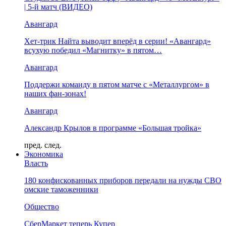
| 5-й матч (ВИДЕО)
Авангард
Хет-трик Найта выводит вперёд в серии! «Авангард»
всухую победил «Магнитку» в пятом…
Авангард
Поддержи команду в пятом матче с «Металлургом» в
наших фан-зонах!
Авангард
Александр Крылов в программе «Большая тройка»
пред.
след.
Экономика
Власть
180 конфискованных приборов передали на нужды СВО
омские таможенники
Общество
СберМаркет теперь Купер