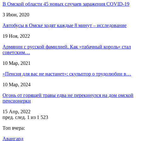
В Омской области 45 новых случаев заражения COVID-19
3 Июн, 2020
Автобусы в Омске ходят каждые 8 минут – исследование
19 Ноя, 2022
Армянин с русской фамилией. Как «табачный король» стал
советским…
10 Мар, 2021
«Пенсия для вас не настанет»: скульптор о трудолюбии в…
10 Мар, 2024
Огонь от горящей травы едва не перекинулся на дом омской
пенсионерки
15 Апр, 2022
пред.
след.
1 из 1 523
Топ вчера:
Авангард