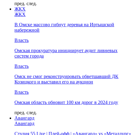
пред.
след.
ЖКХ
ЖКХ
В Омске массово гибнут деревья на Иртышской
набережной
Власть
Омская прокуратура инициирует аудит ливневых
систем города
Власть
Омск не смог реконструировать обветшавший ДК
Козицкого и выставил его на аукцион
Власть
Омская область обновит 100 км дорог в 2024 году
пред.
след.
Авангард
Авангард
Студия 55 Live | Плей-офф | «Авангард» vs «Металлург»