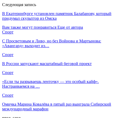
Следующая запись
В Екатеринбурге установлен памятник Балабанову, который
придумал скульптор из Омска
Вам также могут понравиться
Еще от автора
Спорт
С Просветовым и Ливо, но без Войнова и Мартынова:
«Авангард» выходит из…
Спорт
В России запускают масштабный беговой проект
Спорт
«Если ты разрываешь ленточку — это особый кайф».
Настраиваемся на …
Спорт
Омичка Марина Ковалёва в пятый раз выиграла Сибирский
международный марафон
пред.
след.