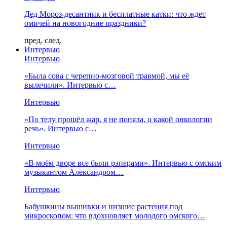
Дед Мороз-десантник и бесплатные катки: что ждет
омичей на новогодние праздники?
пред.
след.
Интервью
Интервью
«Была сова с черепно-мозговой травмой, мы её
вылечили». Интервью с…
Интервью
«По телу прошёл жар, я не поняла, о какой онкологии
речь». Интервью с…
Интервью
«В моём дворе все были рэперами». Интервью с омским
музыкантом Александром…
Интервью
Бабушкины вышивки и низшие растения под
микроскопом: что вдохновляет молодого омского…