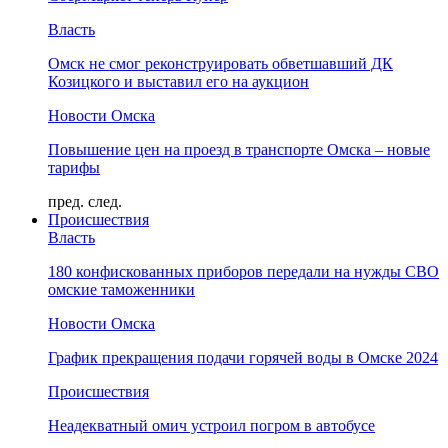
Власть
Омск не смог реконструировать обветшавший ДК
Козицкого и выставил его на аукцион
Новости Омска
Повышение цен на проезд в транспорте Омска – новые
тарифы
пред.
след.
Происшествия
Власть
180 конфискованных приборов передали на нужды СВО
омские таможенники
Новости Омска
График прекращения подачи горячей воды в Омске 2024
Происшествия
Неадекватный омич устроил погром в автобусе