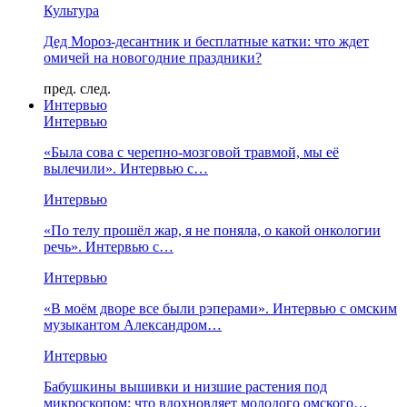
Культура
Дед Мороз-десантник и бесплатные катки: что ждет
омичей на новогодние праздники?
пред.
след.
Интервью
Интервью
«Была сова с черепно-мозговой травмой, мы её
вылечили». Интервью с…
Интервью
«По телу прошёл жар, я не поняла, о какой онкологии
речь». Интервью с…
Интервью
«В моём дворе все были рэперами». Интервью с омским
музыкантом Александром…
Интервью
Бабушкины вышивки и низшие растения под
микроскопом: что вдохновляет молодого омского…