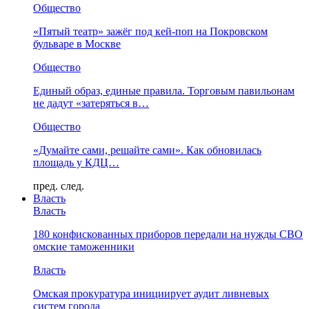
Общество
«Пятый театр» зажёг под кей-поп на Покровском
бульваре в Москве
Общество
Единый образ, единые правила. Торговым павильонам
не дадут «затеряться в…
Общество
«Думайте сами, решайте сами». Как обновилась
площадь у КДЦ…
пред.
след.
Власть
Власть
180 конфискованных приборов передали на нужды СВО
омские таможенники
Власть
Омская прокуратура инициирует аудит ливневых
систем города