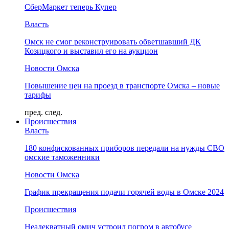
СберМаркет теперь Купер
Власть
Омск не смог реконструировать обветшавший ДК
Козицкого и выставил его на аукцион
Новости Омска
Повышение цен на проезд в транспорте Омска – новые
тарифы
пред.
след.
Происшествия
Власть
180 конфискованных приборов передали на нужды СВО
омские таможенники
Новости Омска
График прекращения подачи горячей воды в Омске 2024
Происшествия
Неадекватный омич устроил погром в автобусе