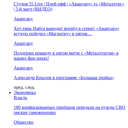
Студия 55 Live | Плей-офф | «Авангард» vs «Металлург»
| 5-й матч (ВИДЕО)
Авангард
Хет-трик Найта выводит вперёд в серии! «Авангард»
всухую победил «Магнитку» в пятом…
Авангард
Поддержи команду в пятом матче с «Металлургом» в
наших фан-зонах!
Авангард
Александр Крылов в программе «Большая тройка»
пред.
след.
Экономика
Власть
180 конфискованных приборов передали на нужды СВО
омские таможенники
Общество