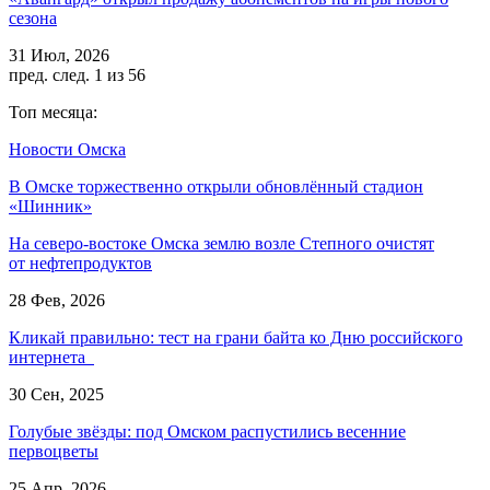
сезона
31 Июл, 2026
пред.
след.
1 из 56
Топ месяца:
Новости Омска
В Омске торжественно открыли обновлённый стадион
«Шинник»
На северо-востоке Омска землю возле Степного очистят
от нефтепродуктов
28 Фев, 2026
Кликай правильно: тест на грани байта ко Дню российского
интернета
30 Сен, 2025
Голубые звёзды: под Омском распустились весенние
первоцветы
25 Апр, 2026