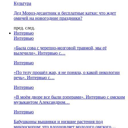
Культура
Дед Мороз-десантник и бесплатные катки: что ждет
омичей на новогодние праздники?
пред.
след.
Интервью
Интервью
«Была сова с черепно-мозговой травмой, мы её
вылечили». Интервью с…
Интервью
«По телу прошёл жар, я не поняла, о какой онкологии
речь». Интервью с…
Интервью
«В моём дворе все были рэперами». Интервью с омским
музыкантом Александром…
Интервью
Бабушкины вышивки и низшие растения под
микроскопом: что вдохновляет молодого омского…