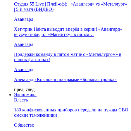
Студия 55 Live | Плей-офф | «Авангард» vs «Металлург»
| 5-й матч (ВИДЕО)
Авангард
Хет-трик Найта выводит вперёд в серии! «Авангард»
всухую победил «Магнитку» в пятом…
Авангард
Поддержи команду в пятом матче с «Металлургом» в
наших фан-зонах!
Авангард
Александр Крылов в программе «Большая тройка»
пред.
след.
Экономика
Власть
180 конфискованных приборов передали на нужды СВО
омские таможенники
Общество