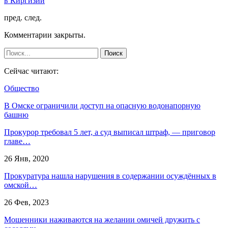
в Киргизии
пред.
след.
Комментарии закрыты.
Сейчас читают:
Общество
В Омске ограничили доступ на опасную водонапорную
башню
Прокурор требовал 5 лет, а суд выписал штраф, — приговор
главе…
26 Янв, 2020
Прокуратура нашла нарушения в содержании осуждённых в
омской…
26 Фев, 2023
Мошенники наживаются на желании омичей дружить с