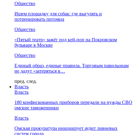
Общество
Ищем площадку для собак: где выгулять и
потренировать питомца
Общество
«Пятый театр» зажёг под кей-поп на Покровском
бульваре в Москве
Общество
Единый образ, единые правила. Торговым павильонам
не дадут «затеряться в…
пред.
след.
Власть
Власть
180 конфискованных приборов передали на нужды СВО
омские таможенники
Власть
Омская прокуратура инициирует аудит ливневых
систем города