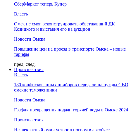
СберМаркет теперь Купер
Власть
Омск не смог реконструировать обветшавший ДК
Козицкого и выставил его на аукцион
Новости Омска
Повышение цен на проезд в транспорте Омска – новые
тарифы
пред.
след.
Происшествия
Власть
180 конфискованных приборов передали на нужды СВО
омские таможенники
Новости Омска
График прекращения подачи горячей воды в Омске 2024
Происшествия
Неадекватный омич устроил погром в автобусе