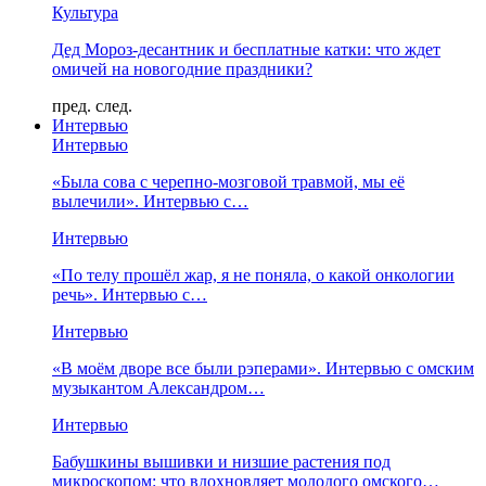
Культура
Дед Мороз-десантник и бесплатные катки: что ждет
омичей на новогодние праздники?
пред.
след.
Интервью
Интервью
«Была сова с черепно-мозговой травмой, мы её
вылечили». Интервью с…
Интервью
«По телу прошёл жар, я не поняла, о какой онкологии
речь». Интервью с…
Интервью
«В моём дворе все были рэперами». Интервью с омским
музыкантом Александром…
Интервью
Бабушкины вышивки и низшие растения под
микроскопом: что вдохновляет молодого омского…