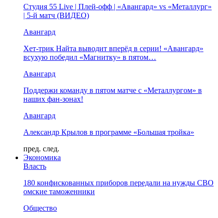
Студия 55 Live | Плей-офф | «Авангард» vs «Металлург»
| 5-й матч (ВИДЕО)
Авангард
Хет-трик Найта выводит вперёд в серии! «Авангард»
всухую победил «Магнитку» в пятом…
Авангард
Поддержи команду в пятом матче с «Металлургом» в
наших фан-зонах!
Авангард
Александр Крылов в программе «Большая тройка»
пред.
след.
Экономика
Власть
180 конфискованных приборов передали на нужды СВО
омские таможенники
Общество