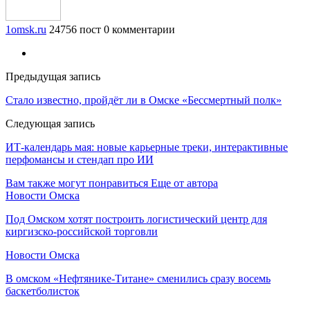
1omsk.ru
24756 пост
0 комментарии
Предыдущая запись
Стало известно, пройдёт ли в Омске «Бессмертный полк»
Следующая запись
ИТ-календарь мая: новые карьерные треки, интерактивные
перфомансы и стендап про ИИ
Вам также могут понравиться
Еще от автора
Новости Омска
Под Омском хотят построить логистический центр для
киргизско-российской торговли
Новости Омска
В омском «Нефтянике-Титане» сменились сразу восемь
баскетболисток