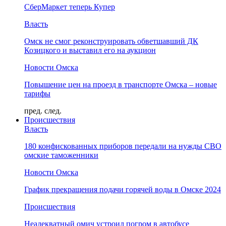
СберМаркет теперь Купер
Власть
Омск не смог реконструировать обветшавший ДК
Козицкого и выставил его на аукцион
Новости Омска
Повышение цен на проезд в транспорте Омска – новые
тарифы
пред.
след.
Происшествия
Власть
180 конфискованных приборов передали на нужды СВО
омские таможенники
Новости Омска
График прекращения подачи горячей воды в Омске 2024
Происшествия
Неадекватный омич устроил погром в автобусе