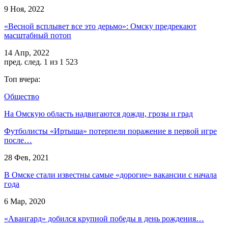
9 Ноя, 2022
«Весной всплывет все это дерьмо»: Омску предрекают
масштабный потоп
14 Апр, 2022
пред.
след.
1 из 1 523
Топ вчера:
Общество
На Омскую область надвигаются дожди, грозы и град
Футболисты «Иртыша» потерпели поражение в первой игре
после…
28 Фев, 2021
В Омске стали известны самые «дорогие» вакансии с начала
года
6 Мар, 2020
«Авангард» добился крупной победы в день рождения…