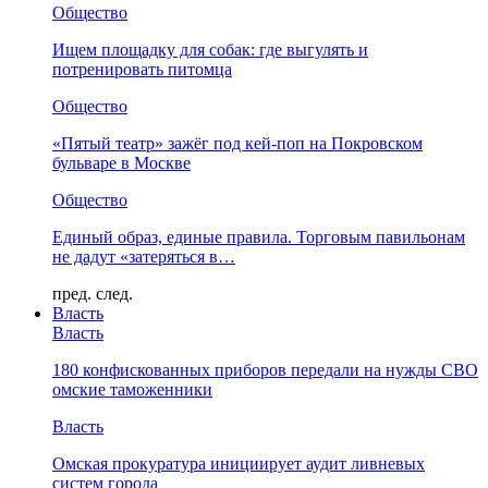
Общество
Ищем площадку для собак: где выгулять и
потренировать питомца
Общество
«Пятый театр» зажёг под кей-поп на Покровском
бульваре в Москве
Общество
Единый образ, единые правила. Торговым павильонам
не дадут «затеряться в…
пред.
след.
Власть
Власть
180 конфискованных приборов передали на нужды СВО
омские таможенники
Власть
Омская прокуратура инициирует аудит ливневых
систем города