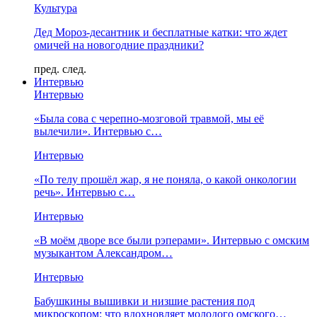
Культура
Дед Мороз-десантник и бесплатные катки: что ждет
омичей на новогодние праздники?
пред.
след.
Интервью
Интервью
«Была сова с черепно-мозговой травмой, мы её
вылечили». Интервью с…
Интервью
«По телу прошёл жар, я не поняла, о какой онкологии
речь». Интервью с…
Интервью
«В моём дворе все были рэперами». Интервью с омским
музыкантом Александром…
Интервью
Бабушкины вышивки и низшие растения под
микроскопом: что вдохновляет молодого омского…