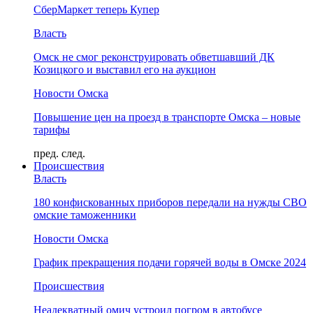
СберМаркет теперь Купер
Власть
Омск не смог реконструировать обветшавший ДК
Козицкого и выставил его на аукцион
Новости Омска
Повышение цен на проезд в транспорте Омска – новые
тарифы
пред.
след.
Происшествия
Власть
180 конфискованных приборов передали на нужды СВО
омские таможенники
Новости Омска
График прекращения подачи горячей воды в Омске 2024
Происшествия
Неадекватный омич устроил погром в автобусе