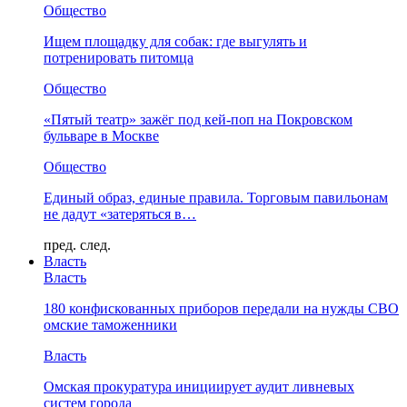
Общество
Ищем площадку для собак: где выгулять и
потренировать питомца
Общество
«Пятый театр» зажёг под кей-поп на Покровском
бульваре в Москве
Общество
Единый образ, единые правила. Торговым павильонам
не дадут «затеряться в…
пред.
след.
Власть
Власть
180 конфискованных приборов передали на нужды СВО
омские таможенники
Власть
Омская прокуратура инициирует аудит ливневых
систем города