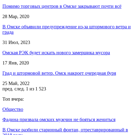
Помимо торговых центров в Омске закрывают почти всё
28 Мар, 2020
В Омске объявили предупреждение из-за штормового ветра и
града
31 Июл, 2023
Омская РЭК будет искать нового замерщика мусора
17 Янв, 2020
Град и штормовой ветер. Омск накроет очередная буря
25 Май, 2022
пред.
след.
1 из 1 523
Топ вчера:
Общество
Фадина призвала омских мужчин не бояться жениться
В Омске разбили старинный фонтан, отреставрированный в