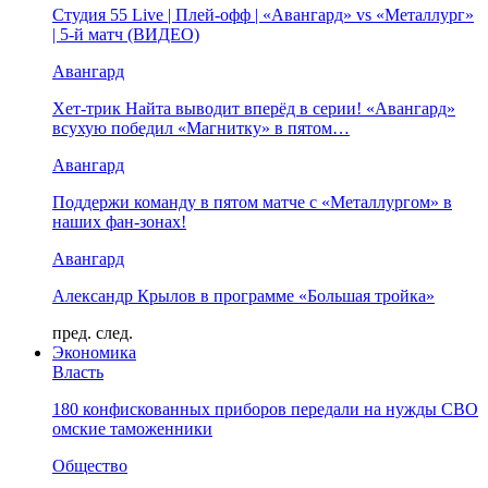
Студия 55 Live | Плей-офф | «Авангард» vs «Металлург»
| 5-й матч (ВИДЕО)
Авангард
Хет-трик Найта выводит вперёд в серии! «Авангард»
всухую победил «Магнитку» в пятом…
Авангард
Поддержи команду в пятом матче с «Металлургом» в
наших фан-зонах!
Авангард
Александр Крылов в программе «Большая тройка»
пред.
след.
Экономика
Власть
180 конфискованных приборов передали на нужды СВО
омские таможенники
Общество