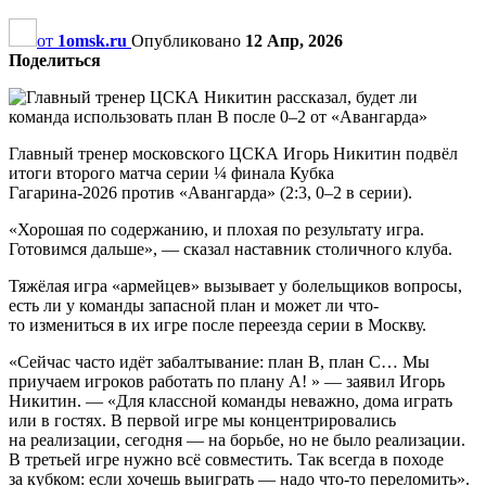
от
1omsk.ru
Опубликовано
12 Апр, 2026
Поделиться
Главный тренер московского ЦСКА Игорь Никитин подвёл
итоги второго матча серии ¼ финала Кубка
Гагарина-2026 против «Авангарда» (2:3, 0–2 в серии).
«Хорошая по содержанию, и плохая по результату игра.
Готовимся дальше», — сказал наставник столичного клуба.
Тяжёлая игра «армейцев» вызывает у болельщиков вопросы,
есть ли у команды запасной план и может ли что-
то измениться в их игре после переезда серии в Москву.
«Сейчас часто идёт забалтывание: план B, план C… Мы
приучаем игроков работать по плану А! » — заявил Игорь
Никитин. — «Для классной команды неважно, дома играть
или в гостях. В первой игре мы концентрировались
на реализации, сегодня — на борьбе, но не было реализации.
В третьей игре нужно всё совместить. Так всегда в походе
за кубком: если хочешь выиграть — надо что-то переломить».