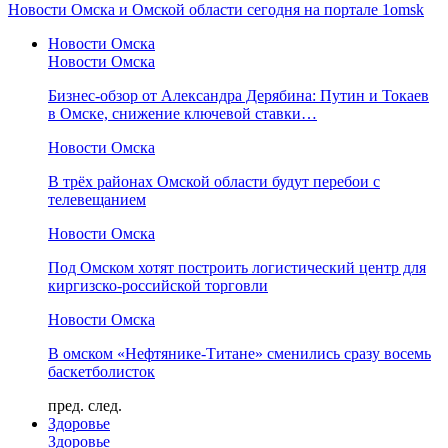
Новости Омска и Омской области сегодня на портале 1omsk
Новости Омска
Новости Омска
Бизнес-обзор от Александра Дерябина: Путин и Токаев
в Омске, снижение ключевой ставки…
Новости Омска
В трёх районах Омской области будут перебои с
телевещанием
Новости Омска
Под Омском хотят построить логистический центр для
киргизско-российской торговли
Новости Омска
В омском «Нефтянике-Титане» сменились сразу восемь
баскетболисток
пред.
след.
Здоровье
Здоровье