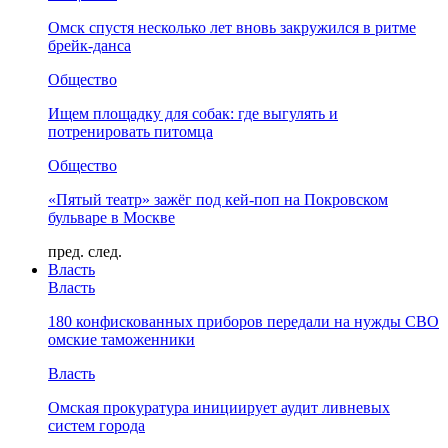
Омск спустя несколько лет вновь закружился в ритме
брейк-данса
Общество
Ищем площадку для собак: где выгулять и
потренировать питомца
Общество
«Пятый театр» зажёг под кей-поп на Покровском
бульваре в Москве
пред.
след.
Власть
Власть
180 конфискованных приборов передали на нужды СВО
омские таможенники
Власть
Омская прокуратура инициирует аудит ливневых
систем города