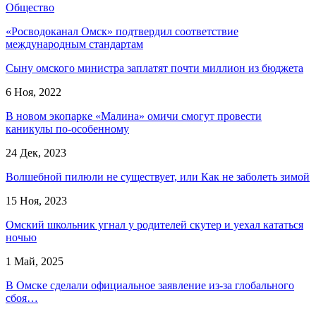
Общество
«Росводоканал Омск» подтвердил соответствие
международным стандартам
Сыну омского министра заплатят почти миллион из бюджета
6 Ноя, 2022
В новом экопарке «Малина» омичи смогут провести
каникулы по-особенному
24 Дек, 2023
Волшебной пилюли не существует, или Как не заболеть зимой
15 Ноя, 2023
Омский школьник угнал у родителей скутер и уехал кататься
ночью
1 Май, 2025
В Омске сделали официальное заявление из-за глобального
сбоя…