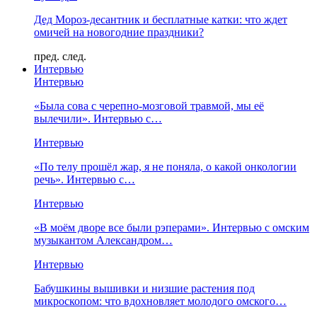
Дед Мороз-десантник и бесплатные катки: что ждет
омичей на новогодние праздники?
пред.
след.
Интервью
Интервью
«Была сова с черепно-мозговой травмой, мы её
вылечили». Интервью с…
Интервью
«По телу прошёл жар, я не поняла, о какой онкологии
речь». Интервью с…
Интервью
«В моём дворе все были рэперами». Интервью с омским
музыкантом Александром…
Интервью
Бабушкины вышивки и низшие растения под
микроскопом: что вдохновляет молодого омского…