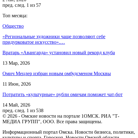
пред.
след.
1 из 57
Топ месяца:
Общество
«Региональные художники чаще позволяют себе
придурковатое искусство».…
Вратарь «Авангарда» установил новый рекорд клуба
13 Мар, 2026
Омич Мецлер избран новым омбудсменом Москвы
11 Июн, 2026
Потратить «культурные» рубли омичам поможет чат-бот
14 Май, 2026
пред.
след.
1 из 538
© 2026 - Омские новости на портале 1ОМСК. РИА "Т-
МЕДИА ГРУПП", ООО. Все права защищены.
Информационный портал Омска. Новости бизнеса, политики,
культуры и спорта. Гороскоп. Новости Омской области.