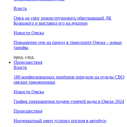
Власть
Омск не смог реконструировать обветшавший ДК
Козицкого и выставил его на аукцион
Новости Омска
Повышение цен на проезд в транспорте Омска – новые
тарифы
пред.
след.
Происшествия
Власть
180 конфискованных приборов передали на нужды СВО
омские таможенники
Новости Омска
График прекращения подачи горячей воды в Омске 2024
Происшествия
Неадекватный омич устроил погром в автобусе