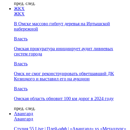
пред.
след.
ЖКХ
ЖКХ
В Омске массово гибнут деревья на Иртышской
набережной
Власть
Омская прокуратура инициирует аудит ливневых
систем города
Власть
Омск не смог реконструировать обветшавший ДК
Козицкого и выставил его на аукцион
Власть
Омская область обновит 100 км дорог в 2024 году
пред.
след.
Авангард
Авангард
Студия 55 Live | Плей-офф | «Авангард» vs «Металлург»