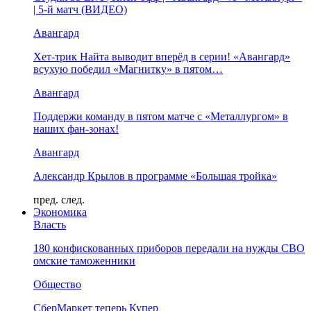
| 5-й матч (ВИДЕО)
Авангард
Хет-трик Найта выводит вперёд в серии! «Авангард»
всухую победил «Магнитку» в пятом…
Авангард
Поддержи команду в пятом матче с «Металлургом» в
наших фан-зонах!
Авангард
Александр Крылов в программе «Большая тройка»
пред.
след.
Экономика
Власть
180 конфискованных приборов передали на нужды СВО
омские таможенники
Общество
СберМаркет теперь Купер