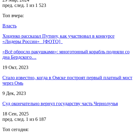
пред.
след.
1 из 1 523
Топ вчера:
Власть
Хоценко рассказал Путину, как участвовал в конкурсе
«Лидеры России» [ФОТО]
«Всё обросло ракушками»: многотонный корабль подняли со
дна Бердского…
19 Окт, 2023
Стало известно, когда в Омске построят первый платный мост
через Омь
9 Дек, 2023
Суд окончательно вернул государству часть Чернолучья
18 Сен, 2025
пред.
след.
1 из 6 187
Топ сегодня: