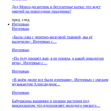
Дед Мороз-десантник и бесплатные катки: что ждет
омичей на новогодние праздники?
пред.
след.
Интервью
Интервью
«Была сова с черепно-мозговой травмой, мы её
вылечили». Интервью с…
Интервью
«По телу прошёл жар, я не поняла, о какой онкологии
речь». Интервью с…
Интервью
«В моём дворе все были рэперами». Интервью с омским
музыкантом Александром…
Интервью
Бабушкины вышивки и низшие растения под
микроскопом: что вдохновляет молодого омского…