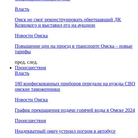
Власть
Омск не смог реконструировать обветшавший ДК
Козицкого и выставил его на аукцион
Новости Омска
Повышение цен на проезд в транспорте Омска – новые
тарифы
пред.
след.
Происшествия
Власть
180 конфискованных приборов передали на нужды СВО
омские таможенники
Новости Омска
График прекращения подачи горячей воды в Омске 2024
Происшествия
Неадекватный омич устроил погром в автобусе