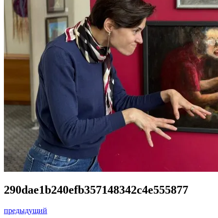
290dae1b240efb357148342c4e555877
предыдущий