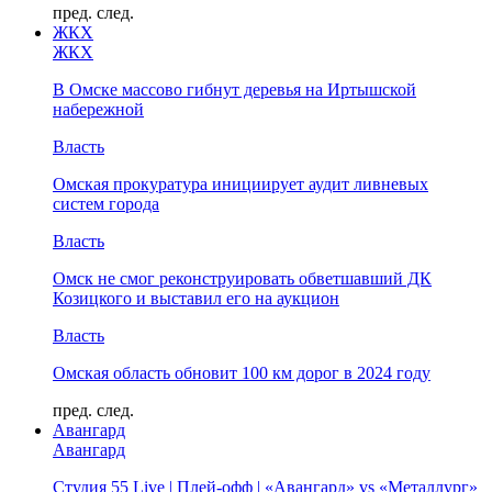
пред.
след.
ЖКХ
ЖКХ
В Омске массово гибнут деревья на Иртышской
набережной
Власть
Омская прокуратура инициирует аудит ливневых
систем города
Власть
Омск не смог реконструировать обветшавший ДК
Козицкого и выставил его на аукцион
Власть
Омская область обновит 100 км дорог в 2024 году
пред.
след.
Авангард
Авангард
Студия 55 Live | Плей-офф | «Авангард» vs «Металлург»