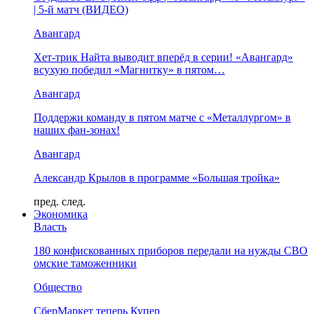
| 5-й матч (ВИДЕО)
Авангард
Хет-трик Найта выводит вперёд в серии! «Авангард»
всухую победил «Магнитку» в пятом…
Авангард
Поддержи команду в пятом матче с «Металлургом» в
наших фан-зонах!
Авангард
Александр Крылов в программе «Большая тройка»
пред.
след.
Экономика
Власть
180 конфискованных приборов передали на нужды СВО
омские таможенники
Общество
СберМаркет теперь Купер