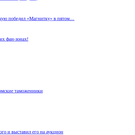
сухую победил «Магнитку» в пятом…
их фан-зонах!
омские таможенники
го и выставил его на аукцион