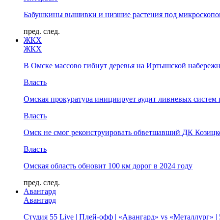
Бабушкины вышивки и низшие растения под микроскопом
пред.
след.
ЖКХ
ЖКХ
В Омске массово гибнут деревья на Иртышской набереж
Власть
Омская прокуратура инициирует аудит ливневых систем 
Власть
Омск не смог реконструировать обветшавший ДК Козицко
Власть
Омская область обновит 100 км дорог в 2024 году
пред.
след.
Авангард
Авангард
Студия 55 Live | Плей-офф | «Авангард» vs «Металлург» 