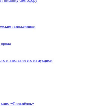
ет омскому светофору
омские таможенники
города
го и выставил его на аукцион
 кино «Фильмёнок»