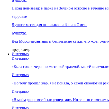
Парад поп-звезд: в парке на Зеленом острове в течение в
Здоровье
Лучшие места для шашлыков и бани в Омске
Культура
Дед Мороз-десантник и бесплатные катки: что ждет омич
пред.
след.
Интервью
Интервью
«Была сова с черепно-мозговой травмой, мы её вылечил
Интервью
«По телу прошёл жар, я не поняла, о какой онкологии ре
Интервью
«В моём дворе все были рэперами». Интервью с омски
Интервью