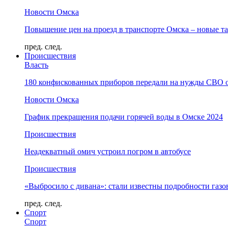
Новости Омска
Повышение цен на проезд в транспорте Омска – новые т
пред.
след.
Происшествия
Власть
180 конфискованных приборов передали на нужды СВО 
Новости Омска
График прекращения подачи горячей воды в Омске 2024
Происшествия
Неадекватный омич устроил погром в автобусе
Происшествия
«Выбросило с дивана»: стали известны подробности газо
пред.
след.
Спорт
Спорт