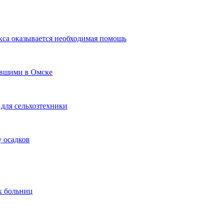
кса оказывается необходимая помощь
авшими в Омске
для сельхозтехники
 осадков
х больниц