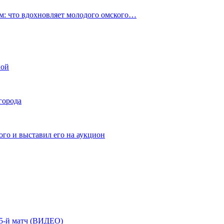
: что вдохновляет молодого омского…
ной
города
го и выставил его на аукцион
| 5-й матч (ВИДЕО)