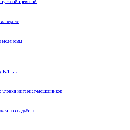
тпускной тревогой
е аллергии
ки меланомы
ь у КДЦ…
е уловки интернет-мошенников
акси на свадьбе и…