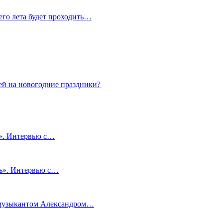
сего лета будет проходить…
ей на новогодние праздники?
и». Интервью с…
чь». Интервью с…
м музыкантом Александром…