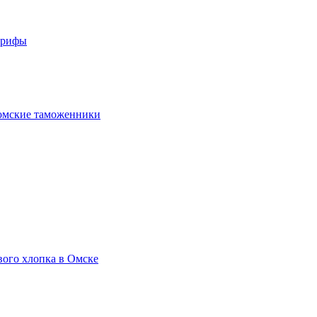
арифы
омские таможенники
вого хлопка в Омске