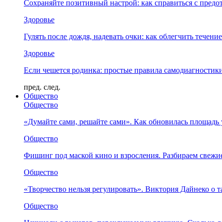
Сохраняйте позитивный настрой: как справиться с предо
Здоровье
Гулять после дождя, надевать очки: как облегчить течени
Здоровье
Если чешется родинка: простые правила самодиагности
пред.
след.
Общество
Общество
«Думайте сами, решайте сами». Как обновилась площад
Общество
Фишинг под маской кино и взросления. Разбираем свежи
Общество
«Творчество нельзя регулировать». Виктория Дайнеко о т
Общество