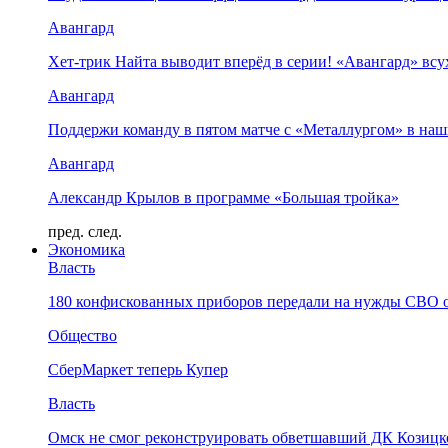
Авангард
Хет-трик Найта выводит вперёд в серии! «Авангард» в
Авангард
Поддержи команду в пятом матче с «Металлургом» в наш
Авангард
Александр Крылов в программе «Большая тройка»
пред.
след.
Экономика
Власть
180 конфискованных приборов передали на нужды СВО 
Общество
СберМаркет теперь Купер
Власть
Омск не смог реконструировать обветшавший ДК Козицко