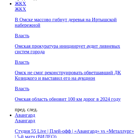
ЖКХ
ЖКХ
В Омске массово гибнут деревья на Иртышской
набережной
Власть
Омская прокуратура инициирует аудит ливневых
систем города
Власть
Омск не смог реконструировать обветшавший ДК
Козицкого и выставил его на аукцион
Власть
Омская область обновит 100 км дорог в 2024 году
пред.
след.
Авангард
Авангард
Студия 55 Live | Плей-офф | «Авангард» vs «Металлург»
| 5-й матч (ВИДЕО)