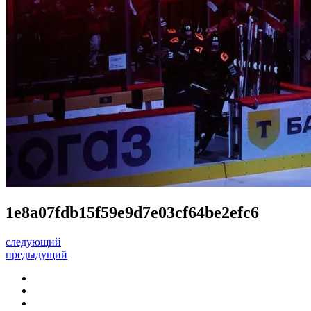
1e8a07fdb15f59e9d7e03cf64be2efc6
следующий
предыдущий