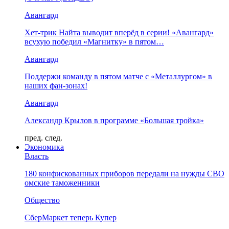
Авангард
Хет-трик Найта выводит вперёд в серии! «Авангард»
всухую победил «Магнитку» в пятом…
Авангард
Поддержи команду в пятом матче с «Металлургом» в
наших фан-зонах!
Авангард
Александр Крылов в программе «Большая тройка»
пред.
след.
Экономика
Власть
180 конфискованных приборов передали на нужды СВО
омские таможенники
Общество
СберМаркет теперь Купер