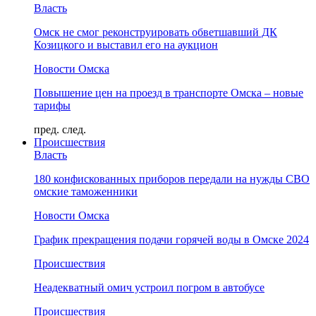
Власть
Омск не смог реконструировать обветшавший ДК
Козицкого и выставил его на аукцион
Новости Омска
Повышение цен на проезд в транспорте Омска – новые
тарифы
пред.
след.
Происшествия
Власть
180 конфискованных приборов передали на нужды СВО
омские таможенники
Новости Омска
График прекращения подачи горячей воды в Омске 2024
Происшествия
Неадекватный омич устроил погром в автобусе
Происшествия