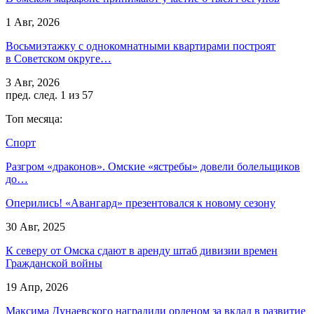
1 Авг, 2026
Восьмиэтажку с однокомнатными квартирами построят
в Советском округе…
3 Авг, 2026
пред.
след.
1 из 57
Топ месяца:
Спорт
Разгром «драконов». Омские «ястребы» довели болельщиков
до…
Оперились! «Авангард» презентовался к новому сезону
30 Авг, 2025
К северу от Омска сдают в аренду штаб дивизии времен
Гражданской войны
19 Апр, 2026
Максима Дунаевского наградили орденом за вклад в развитие