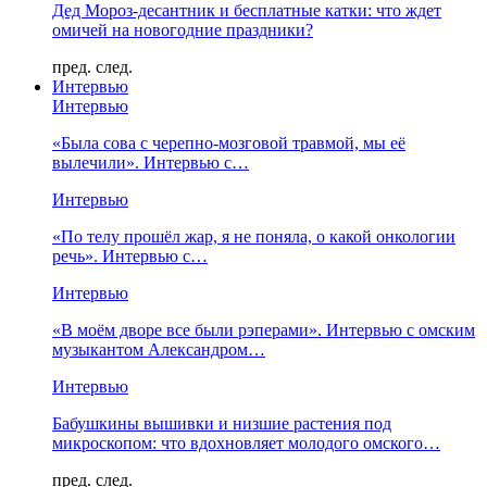
Дед Мороз-десантник и бесплатные катки: что ждет
омичей на новогодние праздники?
пред.
след.
Интервью
Интервью
«Была сова с черепно-мозговой травмой, мы её
вылечили». Интервью с…
Интервью
«По телу прошёл жар, я не поняла, о какой онкологии
речь». Интервью с…
Интервью
«В моём дворе все были рэперами». Интервью с омским
музыкантом Александром…
Интервью
Бабушкины вышивки и низшие растения под
микроскопом: что вдохновляет молодого омского…
пред.
след.