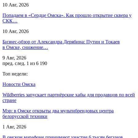
10 Авг, 2026
Попадаем в «Сердце Омска». Как прошло открытие сквера у
СКК…
10 Авг, 2026
Бизнес-обзор от Александра Дерябина: Путин и Токаев
в Омске, снижение…
9 Авг, 2026
пред.
след.
1 из 6 190
Топ недели:
Новости Омска
Wildberries запускает партнёрские хабы для продавцов по всей
стране
Мэр: в Омске открыты два мультибрендовых центра
белорусской техники
1 Авг, 2026
В омском марафоне принимают участие 6 тысяч бегунов