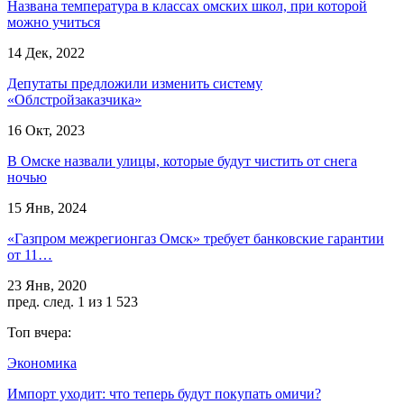
Названа температура в классах омских школ, при которой
можно учиться
14 Дек, 2022
Депутаты предложили изменить систему
«Облстройзаказчика»
16 Окт, 2023
В Омске назвали улицы, которые будут чистить от снега
ночью
15 Янв, 2024
«Газпром межрегионгаз Омск» требует банковские гарантии
от 11…
23 Янв, 2020
пред.
след.
1 из 1 523
Топ вчера:
Экономика
Импорт уходит: что теперь будут покупать омичи?