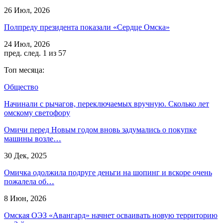
26 Июл, 2026
Полпреду президента показали «Сердце Омска»
24 Июл, 2026
пред.
след.
1 из 57
Топ месяца:
Общество
Начинали с рычагов, переключаемых вручную. Сколько лет
омскому светофору
Омичи перед Новым годом вновь задумались о покупке
машины возле…
30 Дек, 2025
Омичка одолжила подруге деньги на шопинг и вскоре очень
пожалела об…
8 Июн, 2026
Омская ОЭЗ «Авангард» начнет осваивать новую территорию