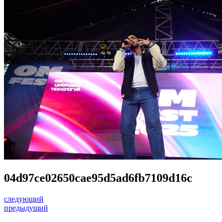
04d97ce02650cae95d5ad6fb7109d16c
следующий
предыдущий