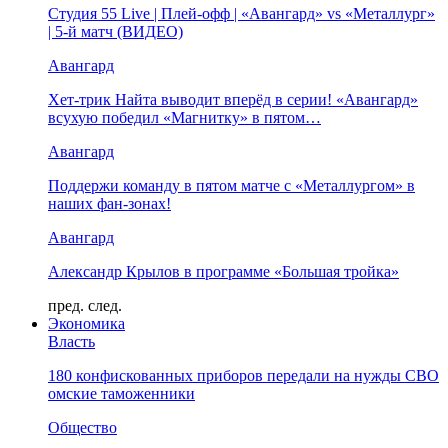
Студия 55 Live | Плей-офф | «Авангард» vs «Металлург»
| 5-й матч (ВИДЕО)
Авангард
Хет-трик Найта выводит вперёд в серии! «Авангард»
всухую победил «Магнитку» в пятом…
Авангард
Поддержи команду в пятом матче с «Металлургом» в
наших фан-зонах!
Авангард
Александр Крылов в программе «Большая тройка»
пред.
след.
Экономика
Власть
180 конфискованных приборов передали на нужды СВО
омские таможенники
Общество