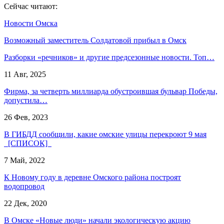
Сейчас читают:
Новости Омска
Возможный заместитель Солдатовой прибыл в Омск
Разборки «речников» и другие предсезонные новости. Топ…
11 Авг, 2025
Фирма, за четверть миллиарда обустроившая бульвар Победы,
допустила…
26 Фев, 2023
В ГИБДД сообщили, какие омские улицы перекроют 9 мая
[СПИСОК]
7 Май, 2022
К Новому году в деревне Омского района построят
водопровод
22 Дек, 2020
В Омске «Новые люди» начали экологическую акцию