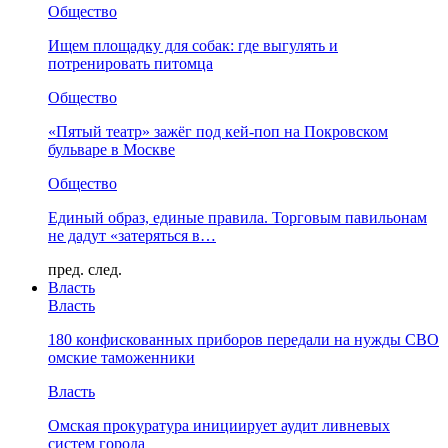
Общество
Ищем площадку для собак: где выгулять и
потренировать питомца
Общество
«Пятый театр» зажёг под кей-поп на Покровском
бульваре в Москве
Общество
Единый образ, единые правила. Торговым павильонам
не дадут «затеряться в…
пред.
след.
Власть
Власть
180 конфискованных приборов передали на нужды СВО
омские таможенники
Власть
Омская прокуратура инициирует аудит ливневых
систем города