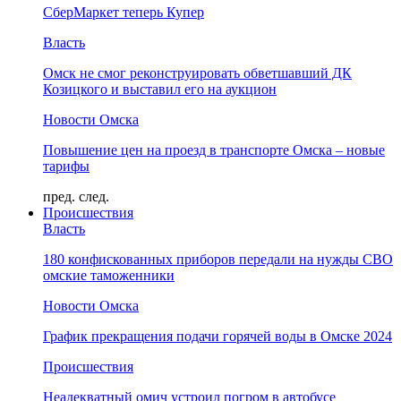
СберМаркет теперь Купер
Власть
Омск не смог реконструировать обветшавший ДК
Козицкого и выставил его на аукцион
Новости Омска
Повышение цен на проезд в транспорте Омска – новые
тарифы
пред.
след.
Происшествия
Власть
180 конфискованных приборов передали на нужды СВО
омские таможенники
Новости Омска
График прекращения подачи горячей воды в Омске 2024
Происшествия
Неадекватный омич устроил погром в автобусе