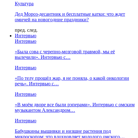
Культура
Дед Мороз-десантник и бесплатные катки: что ждет
омичей на новогодние праздники?
пред.
след.
Интервью
Интервью
«Была сова с черепно-мозговой травмой, мы её
вылечили». Интервью с…
Интервью
«По телу прошёл жар, я не поняла, о какой онкологии
речь». Интервью с…
Интервью
«В моём дворе все были рэперами». Интервью с омским
музыкантом Александром…
Интервью
Бабушкины вышивки и низшие растения под
микроскопом: что вдохновляет молодого омского…