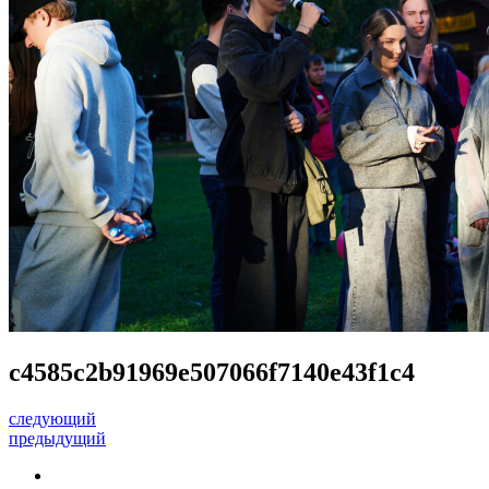
c4585c2b91969e507066f7140e43f1c4
следующий
предыдущий