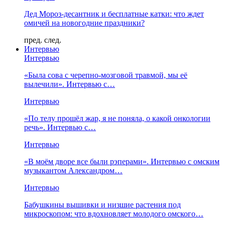
Дед Мороз-десантник и бесплатные катки: что ждет
омичей на новогодние праздники?
пред.
след.
Интервью
Интервью
«Была сова с черепно-мозговой травмой, мы её
вылечили». Интервью с…
Интервью
«По телу прошёл жар, я не поняла, о какой онкологии
речь». Интервью с…
Интервью
«В моём дворе все были рэперами». Интервью с омским
музыкантом Александром…
Интервью
Бабушкины вышивки и низшие растения под
микроскопом: что вдохновляет молодого омского…