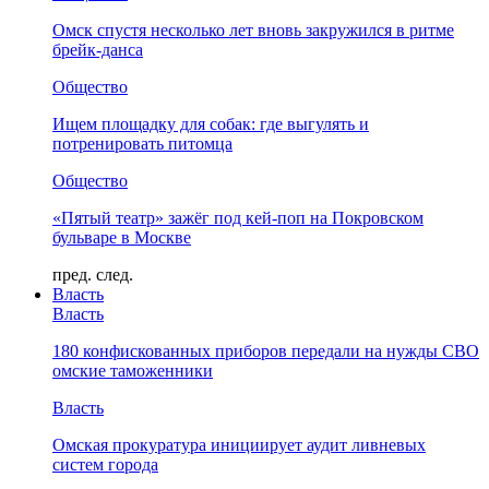
Омск спустя несколько лет вновь закружился в ритме
брейк-данса
Общество
Ищем площадку для собак: где выгулять и
потренировать питомца
Общество
«Пятый театр» зажёг под кей-поп на Покровском
бульваре в Москве
пред.
след.
Власть
Власть
180 конфискованных приборов передали на нужды СВО
омские таможенники
Власть
Омская прокуратура инициирует аудит ливневых
систем города