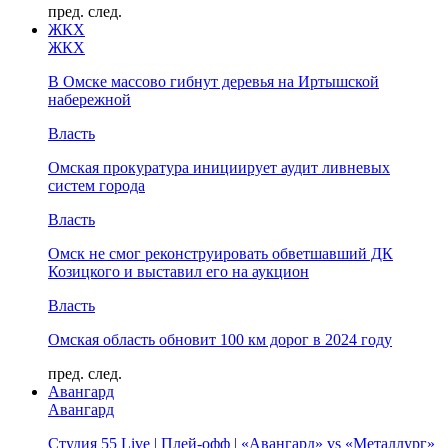
пред.
след.
ЖКХ
ЖКХ
В Омске массово гибнут деревья на Иртышской
набережной
Власть
Омская прокуратура инициирует аудит ливневых
систем города
Власть
Омск не смог реконструировать обветшавший ДК
Козицкого и выставил его на аукцион
Власть
Омская область обновит 100 км дорог в 2024 году
пред.
след.
Авангард
Авангард
Студия 55 Live | Плей-офф | «Авангард» vs «Металлург»