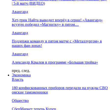
| 5-й матч (ВИДЕО)
Авангард
Хет-трик Найта выводит вперёд в серии! «Авангард»
всухую победил «Магнитку» в пятом…
Авангард
Поддержи команду в пятом матче с «Металлургом» в
наших фан-зонах!
Авангард
Александр Крылов в программе «Большая тройка»
пред.
след.
Экономика
Власть
180 конфискованных приборов передали на нужды СВО
омские таможенники
Общество
СберМаркет теперь Купер