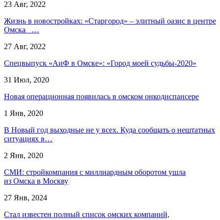
23 Авг, 2022
Жизнь в новостройках: «Старгород» – элитный оазис в центре
Омска …
27 Авг, 2022
Спецвыпуск «АиФ в Омске»: «Город моей судьбы-2020»
31 Июл, 2020
Новая операционная появилась в омском онкодиспансере
1 Янв, 2020
В Новый год выходные не у всех. Куда сообщать о нештатных
ситуациях в…
2 Янв, 2020
СМИ: стройкомпания с миллиардным оборотом ушла
из Омска в Москву
27 Янв, 2024
Стал известен полный список омских компаний,