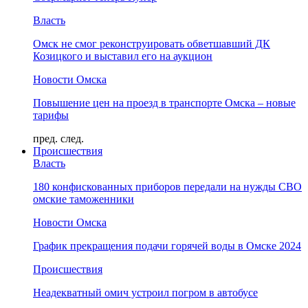
Власть
Омск не смог реконструировать обветшавший ДК
Козицкого и выставил его на аукцион
Новости Омска
Повышение цен на проезд в транспорте Омска – новые
тарифы
пред.
след.
Происшествия
Власть
180 конфискованных приборов передали на нужды СВО
омские таможенники
Новости Омска
График прекращения подачи горячей воды в Омске 2024
Происшествия
Неадекватный омич устроил погром в автобусе