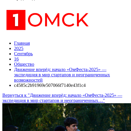
Главная
2025
Сентябрь
16
Общество
Движение вперёд: начало «ОмФеста-2025» —
экспедиция в мир стартапов и неограниченных
возможностей
c4585c2b91969e507066f7140e43f1c4
Вернуться к "Движение вперёд: начало «ОмФеста-2025» —
экспедиция в мир стартапов и неограниченных…"