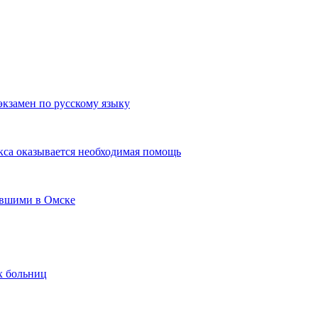
экзамен по русскому языку
кса оказывается необходимая помощь
авшими в Омске
х больниц