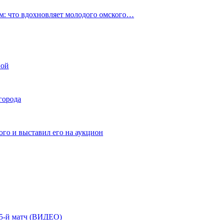
: что вдохновляет молодого омского…
ной
города
го и выставил его на аукцион
| 5-й матч (ВИДЕО)