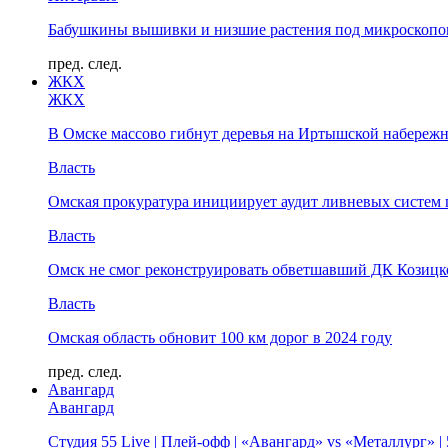
Бабушкины вышивки и низшие растения под микроскопом
пред.
след.
ЖКХ
ЖКХ
В Омске массово гибнут деревья на Иртышской набереж
Власть
Омская прокуратура инициирует аудит ливневых систем 
Власть
Омск не смог реконструировать обветшавший ДК Козицко
Власть
Омская область обновит 100 км дорог в 2024 году
пред.
след.
Авангард
Авангард
Студия 55 Live | Плей-офф | «Авангард» vs «Металлург» 