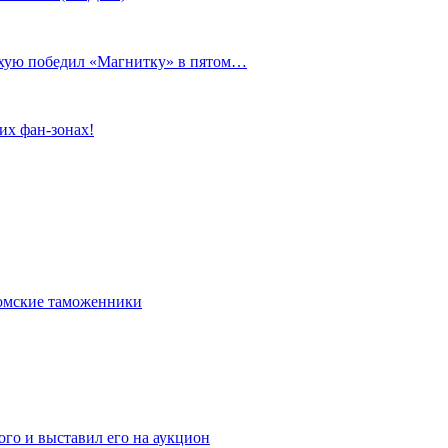
сухую победил «Магнитку» в пятом…
их фан-зонах!
омские таможенники
го и выставил его на аукцион