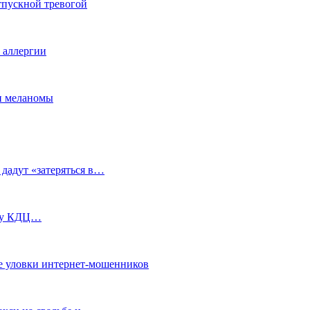
тпускной тревогой
е аллергии
ки меланомы
 дадут «затеряться в…
ь у КДЦ…
е уловки интернет-мошенников