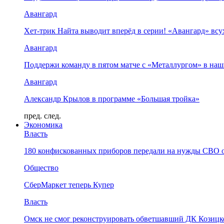
Авангард
Хет-трик Найта выводит вперёд в серии! «Авангард» в
Авангард
Поддержи команду в пятом матче с «Металлургом» в наш
Авангард
Александр Крылов в программе «Большая тройка»
пред.
след.
Экономика
Власть
180 конфискованных приборов передали на нужды СВО 
Общество
СберМаркет теперь Купер
Власть
Омск не смог реконструировать обветшавший ДК Козицко