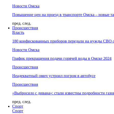
Новости Омска
Повышение цен на проезд в транспорте Омска – новые т
пред.
след.
Происшествия
Власть
180 конфискованных приборов передали на нужды СВО 
Новости Омска
График прекращения подачи горячей воды в Омске 2024
Происшествия
Неадекватный омич устроил погром в автобусе
Происшествия
«Выбросило с дивана»: стали известны подробности газо
пред.
след.
Спорт
Спорт