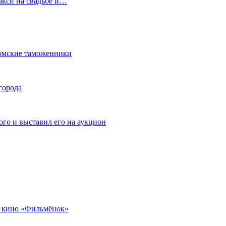
акси на свадьбе и…
омские таможенники
города
го и выставил его на аукцион
 кино «Фильмёнок»