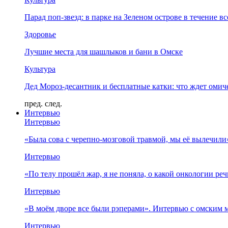
Парад поп-звезд: в парке на Зеленом острове в течение в
Здоровье
Лучшие места для шашлыков и бани в Омске
Культура
Дед Мороз-десантник и бесплатные катки: что ждет омич
пред.
след.
Интервью
Интервью
«Была сова с черепно-мозговой травмой, мы её вылечил
Интервью
«По телу прошёл жар, я не поняла, о какой онкологии ре
Интервью
«В моём дворе все были рэперами». Интервью с омски
Интервью