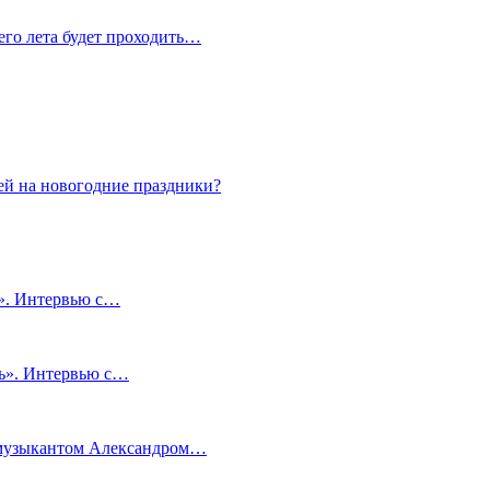
сего лета будет проходить…
ей на новогодние праздники?
и». Интервью с…
чь». Интервью с…
м музыкантом Александром…