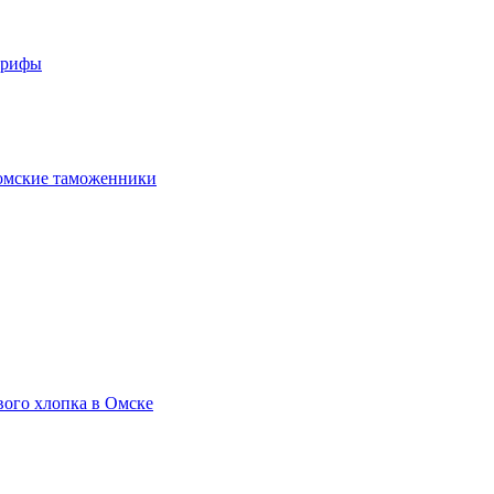
арифы
омские таможенники
вого хлопка в Омске