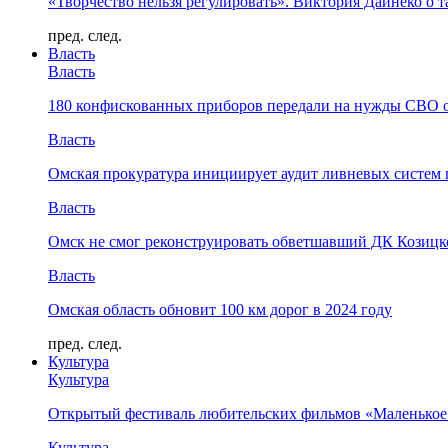
«Творчество нельзя регулировать». Виктория Дайнеко о т
пред.
след.
Власть
Власть
180 конфискованных приборов передали на нужды СВО 
Власть
Омская прокуратура инициирует аудит ливневых систем 
Власть
Омск не смог реконструировать обветшавший ДК Козицко
Власть
Омская область обновит 100 км дорог в 2024 году
пред.
след.
Культура
Культура
Открытый фестиваль любительских фильмов «Маленькое
Культура