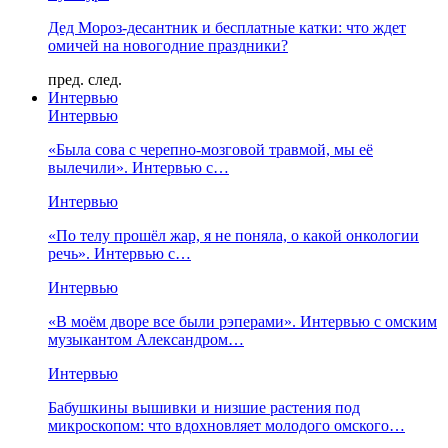
Дед Мороз-десантник и бесплатные катки: что ждет
омичей на новогодние праздники?
пред.
след.
Интервью
Интервью
«Была сова с черепно-мозговой травмой, мы её
вылечили». Интервью с…
Интервью
«По телу прошёл жар, я не поняла, о какой онкологии
речь». Интервью с…
Интервью
«В моём дворе все были рэперами». Интервью с омским
музыкантом Александром…
Интервью
Бабушкины вышивки и низшие растения под
микроскопом: что вдохновляет молодого омского…