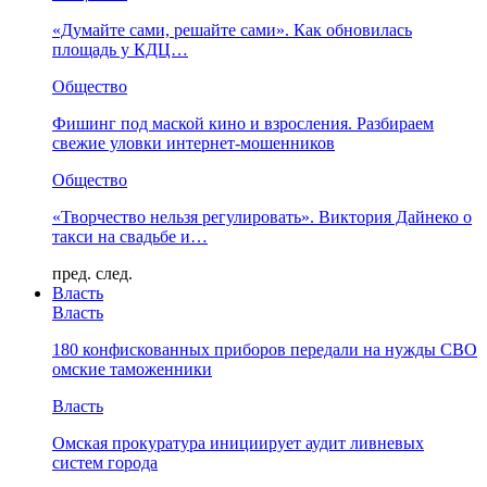
«Думайте сами, решайте сами». Как обновилась
площадь у КДЦ…
Общество
Фишинг под маской кино и взросления. Разбираем
свежие уловки интернет-мошенников
Общество
«Творчество нельзя регулировать». Виктория Дайнеко о
такси на свадьбе и…
пред.
след.
Власть
Власть
180 конфискованных приборов передали на нужды СВО
омские таможенники
Власть
Омская прокуратура инициирует аудит ливневых
систем города