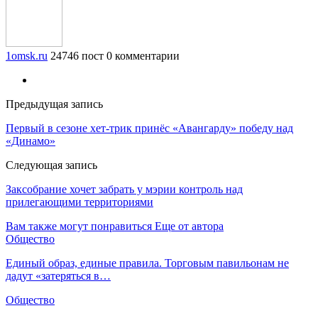
1omsk.ru
24746 пост
0 комментарии
Предыдущая запись
Первый в сезоне хет-трик принёс «Авангарду» победу над
«Динамо»
Следующая запись
Заксобрание хочет забрать у мэрии контроль над
прилегающими территориями
Вам также могут понравиться
Еще от автора
Общество
Единый образ, единые правила. Торговым павильонам не
дадут «затеряться в…
Общество