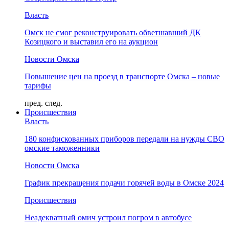
Власть
Омск не смог реконструировать обветшавший ДК
Козицкого и выставил его на аукцион
Новости Омска
Повышение цен на проезд в транспорте Омска – новые
тарифы
пред.
след.
Происшествия
Власть
180 конфискованных приборов передали на нужды СВО
омские таможенники
Новости Омска
График прекращения подачи горячей воды в Омске 2024
Происшествия
Неадекватный омич устроил погром в автобусе