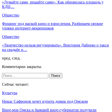
«Думайте сами, решайте сами». Как обновилась площадь у
КДЦ…
Общество
Фишинг под маской кино и взросления. Разбираем свежие
уловки интернет-мошенников
Общество
«Творчество нельзя регулировать». Виктория Дайнеко о такси
на свадьбе и…
пред.
след.
Комментарии закрыты.
Сейчас читают:
Культура
Никас Сафронов хочет купить домик под Омском
Вице-мэр Омска и бывший вице-губернатор получили