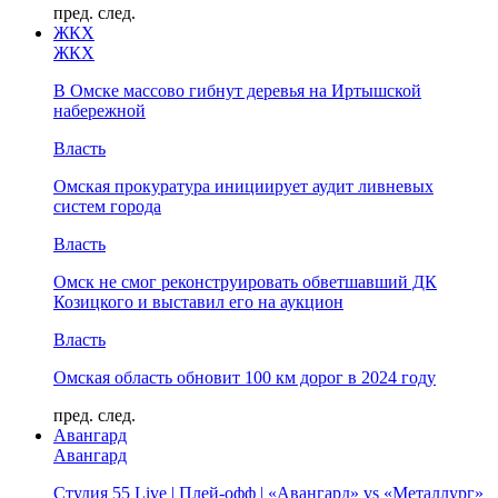
пред.
след.
ЖКХ
ЖКХ
В Омске массово гибнут деревья на Иртышской
набережной
Власть
Омская прокуратура инициирует аудит ливневых
систем города
Власть
Омск не смог реконструировать обветшавший ДК
Козицкого и выставил его на аукцион
Власть
Омская область обновит 100 км дорог в 2024 году
пред.
след.
Авангард
Авангард
Студия 55 Live | Плей-офф | «Авангард» vs «Металлург»