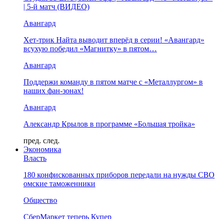
| 5-й матч (ВИДЕО)
Авангард
Хет-трик Найта выводит вперёд в серии! «Авангард»
всухую победил «Магнитку» в пятом…
Авангард
Поддержи команду в пятом матче с «Металлургом» в
наших фан-зонах!
Авангард
Александр Крылов в программе «Большая тройка»
пред.
след.
Экономика
Власть
180 конфискованных приборов передали на нужды СВО
омские таможенники
Общество
СберМаркет теперь Купер