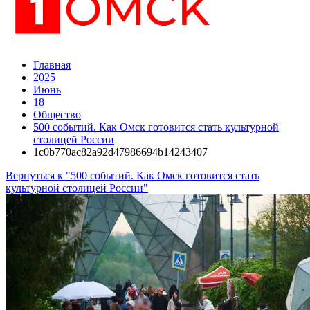
Главная
2025
Июнь
18
Общество
500 событий. Как Омск готовится стать культурной
столицей России
1c0b770ac82a92d47986694b14243407
Вернуться к "500 событий. Как Омск готовится стать
культурной столицей России"