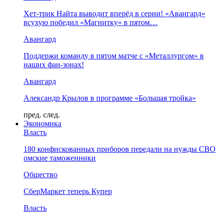
Хет-трик Найта выводит вперёд в серии! «Авангард»
всухую победил «Магнитку» в пятом…
Авангард
Поддержи команду в пятом матче с «Металлургом» в
наших фан-зонах!
Авангард
Александр Крылов в программе «Большая тройка»
пред.
след.
Экономика
Власть
180 конфискованных приборов передали на нужды СВО
омские таможенники
Общество
СберМаркет теперь Купер
Власть