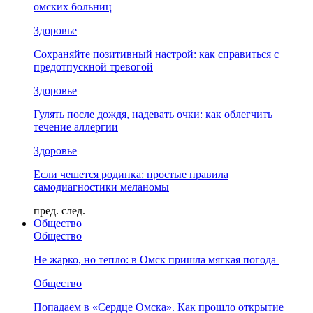
омских больниц
Здоровье
Сохраняйте позитивный настрой: как справиться с
предотпускной тревогой
Здоровье
Гулять после дождя, надевать очки: как облегчить
течение аллергии
Здоровье
Если чешется родинка: простые правила
самодиагностики меланомы
пред.
след.
Общество
Общество
Не жарко, но тепло: в Омск пришла мягкая погода
Общество
Попадаем в «Сердце Омска». Как прошло открытие