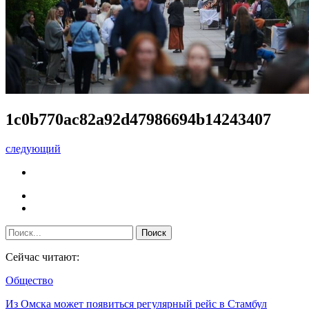
1c0b770ac82a92d47986694b14243407
следующий
Сейчас читают:
Общество
Из Омска может появиться регулярный рейс в Стамбул