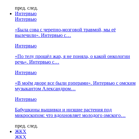
пред.
след.
Интервью
Интервью
«Была сова с черепно-мозговой травмой, мы её
вылечили». Интервью с…
Интервью
«По телу прошёл жар, я не поняла, о какой онкологии
речь». Интервью с…
Интервью
«В моём дворе все были рэперами». Интервью с омским
музыкантом Александром…
Интервью
Бабушкины вышивки и низшие растения под
микроскопом: что вдохновляет молодого омского…
пред.
след.
ЖКХ
ЖКХ