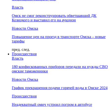
Власть
Омск не смог реконструировать обветшавший ДК
Козицкого и выставил его на аукцион
Новости Омска
Повышение цен на проезд в транспорте Омска – новые
тарифы
пред.
след.
Происшествия
Власть
180 конфискованных приборов передали на нужды СВО
омские таможенники
Новости Омска
График прекращения подачи горячей воды в Омске 2024
Происшествия
Неадекватный омич устроил погром в автобусе