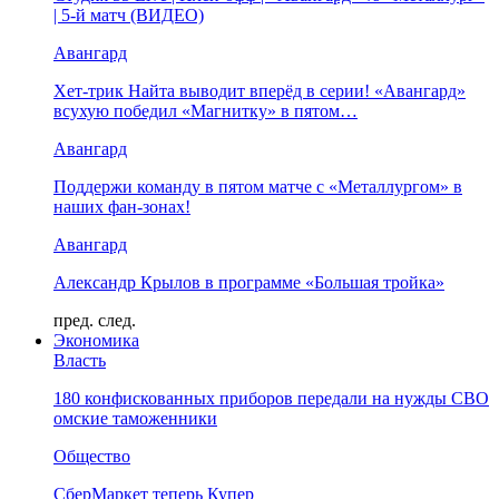
| 5-й матч (ВИДЕО)
Авангард
Хет-трик Найта выводит вперёд в серии! «Авангард»
всухую победил «Магнитку» в пятом…
Авангард
Поддержи команду в пятом матче с «Металлургом» в
наших фан-зонах!
Авангард
Александр Крылов в программе «Большая тройка»
пред.
след.
Экономика
Власть
180 конфискованных приборов передали на нужды СВО
омские таможенники
Общество
СберМаркет теперь Купер