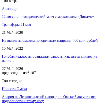
Топ вчера:
Авангард
12 августа – товарищеский матч с московским «Динамо»
Трансферы 21 мая
21 Май, 2020
На выплаты омским погорельцам направят 400 млн рублей
10 Май, 2022
Голубая нежность, оранжевая радость: как цвета влияют на
наше…
27 Май, 2026
пред.
след.
1 из 6 187
Топ сегодня:
Новости Омска
Авария на Ленинградской площади в Омске 6 августа: все
подробности к этому часу