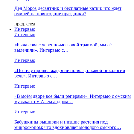
Дед Мороз-десантник и бесплатные катки: что ждет
омичей на новогодние праздники?
пред.
след.
Интервью
Интервью
«Была сова с черепно-мозговой травмой, мы её
вылечили». Интервью с…
Интервью
«По телу прошёл жар, я не поняла, о какой онкологии
речь». Интервью с…
Интервью
«В моём дворе все были рэперами». Интервью с омским
музыкантом Александром…
Интервью
Бабушкины вышивки и низшие растения под
микроскопом: что вдохновляет молодого омского…