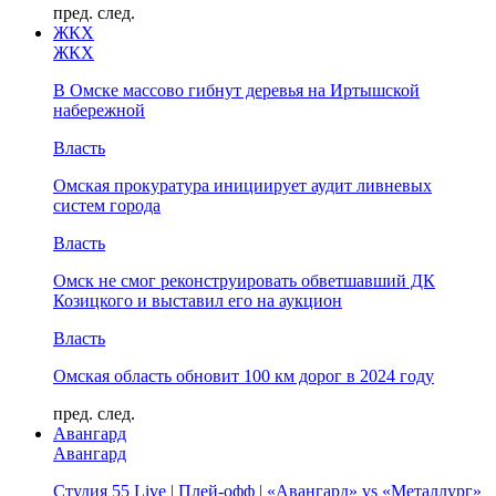
пред.
след.
ЖКХ
ЖКХ
В Омске массово гибнут деревья на Иртышской
набережной
Власть
Омская прокуратура инициирует аудит ливневых
систем города
Власть
Омск не смог реконструировать обветшавший ДК
Козицкого и выставил его на аукцион
Власть
Омская область обновит 100 км дорог в 2024 году
пред.
след.
Авангард
Авангард
Студия 55 Live | Плей-офф | «Авангард» vs «Металлург»