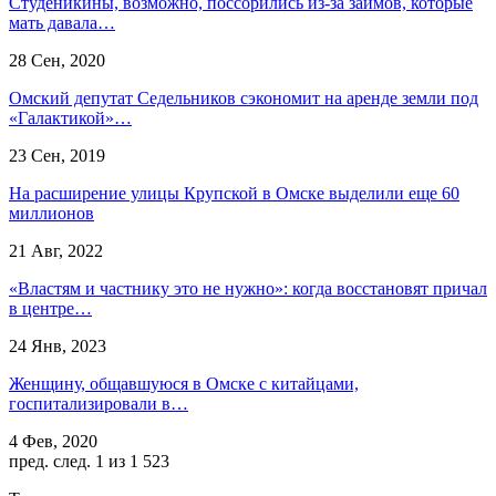
Студеникины, возможно, поссорились из-за займов, которые
мать давала…
28 Сен, 2020
Омский депутат Седельников сэкономит на аренде земли под
«Галактикой»…
23 Сен, 2019
На расширение улицы Крупской в Омске выделили еще 60
миллионов
21 Авг, 2022
«Властям и частнику это не нужно»: когда восстановят причал
в центре…
24 Янв, 2023
Женщину, общавшуюся в Омске с китайцами,
госпитализировали в…
4 Фев, 2020
пред.
след.
1 из 1 523