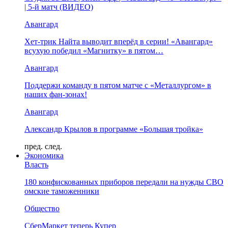
| 5-й матч (ВИДЕО)
Авангард
Хет-трик Найта выводит вперёд в серии! «Авангард»
всухую победил «Магнитку» в пятом…
Авангард
Поддержи команду в пятом матче с «Металлургом» в
наших фан-зонах!
Авангард
Александр Крылов в программе «Большая тройка»
пред.
след.
Экономика
Власть
180 конфискованных приборов передали на нужды СВО
омские таможенники
Общество
СберМаркет теперь Купер