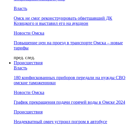
Власть
Омск не смог реконструировать обветшавший ДК
Козицкого и выставил его на аукцион
Новости Омска
Повышение цен на проезд в транспорте Омска – новые
тарифы
пред.
след.
Происшествия
Власть
180 конфискованных приборов передали на нужды СВО
омские таможенники
Новости Омска
График прекращения подачи горячей воды в Омске 2024
Происшествия
Неадекватный омич устроил погром в автобусе