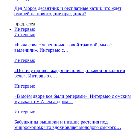
Дед Мороз-десантник и бесплатные катки: что ждет
омичей на новогодние праздники?
пред.
след.
Интервью
Интервью
«Была сова с черепно-мозговой травмой, мы её
вылечили». Интервью с…
Интервью
«По телу прошёл жар, я не поняла, о какой онкологии
речь». Интервью с…
Интервью
«В моём дворе все были рэперами». Интервью с омским
музыкантом Александром…
Интервью
Бабушкины вышивки и низшие растения под
микроскопом: что вдохновляет молодого омского…