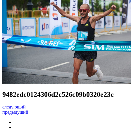
9482edc0124306d2c526c09b0320e23c
следующий
предыдущий