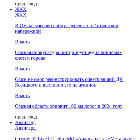
пред.
след.
ЖКХ
ЖКХ
В Омске массово гибнут деревья на Иртышской
набережной
Власть
Омская прокуратура инициирует аудит ливневых
систем города
Власть
Омск не смог реконструировать обветшавший ДК
Козицкого и выставил его на аукцион
Власть
Омская область обновит 100 км дорог в 2024 году
пред.
след.
Авангард
Авангард
Студия 55 Live | Плей-офф | «Авангард» vs «Металлург»