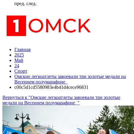
пред.
след.
Главная
2025
Май
24
Спорт
Омские легкоатлеты завоевали три золотые медали на
Весеннем полумарафоне
c00c5d1cd5580983e4b41d4cece96831
Вернуться к "Омские легкоатлеты завоевали три золотые
медали на Весеннем полумарафоне "