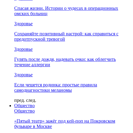
Спасая жизни. Истории о чудесах в операционных
омских больниц
Здоровье
Сохраняйте позитивный настрой: как справиться с
предотпускной тревогой
Здоровье
Гулять после дождя, надевать очки: как облегчить
течение аллергии
Здоровье
Если чешется родинка: простые правила
самодиагностики меланомы
пред.
след.
Общество
Общество
«Пятый театр» зажёг под кей-поп на Покровском
бульваре в Москве