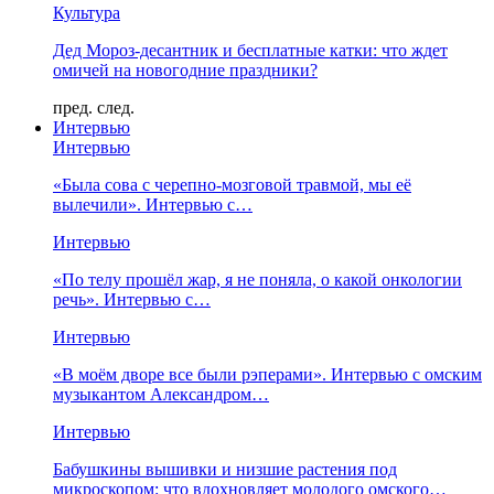
Культура
Дед Мороз-десантник и бесплатные катки: что ждет
омичей на новогодние праздники?
пред.
след.
Интервью
Интервью
«Была сова с черепно-мозговой травмой, мы её
вылечили». Интервью с…
Интервью
«По телу прошёл жар, я не поняла, о какой онкологии
речь». Интервью с…
Интервью
«В моём дворе все были рэперами». Интервью с омским
музыкантом Александром…
Интервью
Бабушкины вышивки и низшие растения под
микроскопом: что вдохновляет молодого омского…