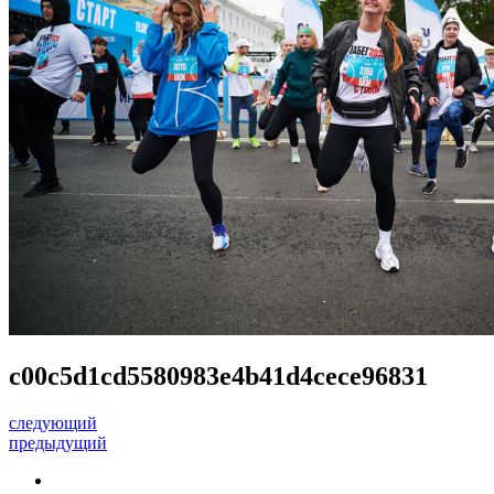
c00c5d1cd5580983e4b41d4cece96831
следующий
предыдущий