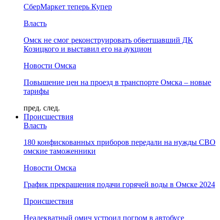
СберМаркет теперь Купер
Власть
Омск не смог реконструировать обветшавший ДК
Козицкого и выставил его на аукцион
Новости Омска
Повышение цен на проезд в транспорте Омска – новые
тарифы
пред.
след.
Происшествия
Власть
180 конфискованных приборов передали на нужды СВО
омские таможенники
Новости Омска
График прекращения подачи горячей воды в Омске 2024
Происшествия
Неадекватный омич устроил погром в автобусе