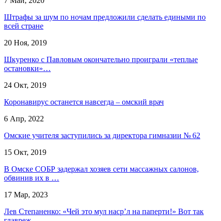
7 Май, 2020
Штрафы за шум по ночам предложили сделать едиными по
всей стране
20 Ноя, 2019
Шкуренко с Павловым окончательно проиграли «теплые
остановки»…
24 Окт, 2019
Коронавирус останется навсегда – омский врач
6 Апр, 2022
Омские учителя заступились за директора гимназии № 62
15 Окт, 2019
В Омске СОБР задержал хозяев сети массажных салонов,
обвинив их в …
17 Мар, 2023
Лев Степаненко: «Чей это мул наср’л на паперти!» Вот так
главреж…