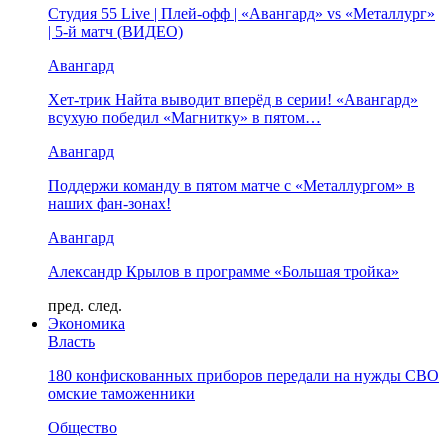
Студия 55 Live | Плей-офф | «Авангард» vs «Металлург»
| 5-й матч (ВИДЕО)
Авангард
Хет-трик Найта выводит вперёд в серии! «Авангард»
всухую победил «Магнитку» в пятом…
Авангард
Поддержи команду в пятом матче с «Металлургом» в
наших фан-зонах!
Авангард
Александр Крылов в программе «Большая тройка»
пред.
след.
Экономика
Власть
180 конфискованных приборов передали на нужды СВО
омские таможенники
Общество