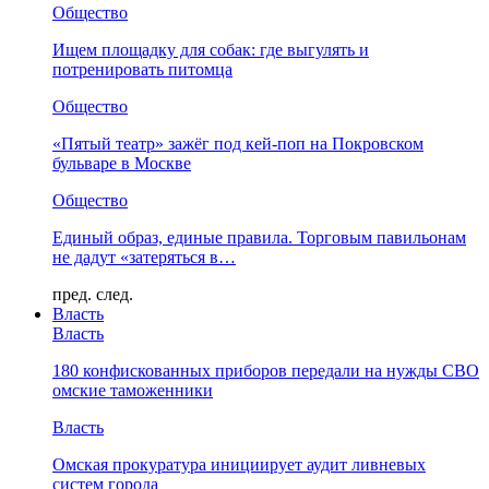
Общество
Ищем площадку для собак: где выгулять и
потренировать питомца
Общество
«Пятый театр» зажёг под кей-поп на Покровском
бульваре в Москве
Общество
Единый образ, единые правила. Торговым павильонам
не дадут «затеряться в…
пред.
след.
Власть
Власть
180 конфискованных приборов передали на нужды СВО
омские таможенники
Власть
Омская прокуратура инициирует аудит ливневых
систем города