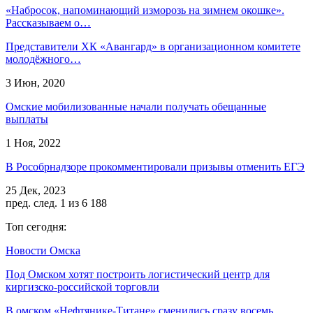
«Набросок, напоминающий изморозь на зимнем окошке».
Рассказываем о…
Представители ХК «Авангард» в организационном комитете
молодёжного…
3 Июн, 2020
Омские мобилизованные начали получать обещанные
выплаты
1 Ноя, 2022
В Рособрнадзоре прокомментировали призывы отменить ЕГЭ
25 Дек, 2023
пред.
след.
1 из 6 188
Топ сегодня:
Новости Омска
Под Омском хотят построить логистический центр для
киргизско-российской торговли
В омском «Нефтянике-Титане» сменились сразу восемь