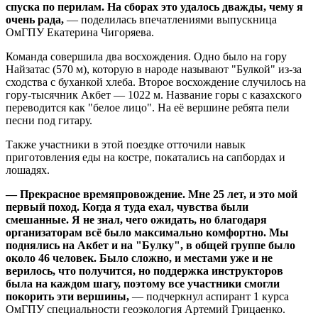
спуска по перилам. На сборах это удалось дважды, чему я
очень рада,
— поделилась впечатлениями выпускница
ОмГПУ Екатерина Чигоряева.
Команда совершила два восхождения. Одно было на гору
Найзатас (570 м), которую в народе называют "Булкой" из-за
сходства с буханкой хлеба. Второе восхождение случилось на
гору-тысячник Акбет — 1022 м. Название горы с казахского
переводится как "белое лицо". На её вершине ребята пели
песни под гитару.
Также участники в этой поездке отточили навык
приготовления еды на костре, покатались на сапбордах и
лошадях.
— Прекрасное времяпровождение. Мне 25 лет, и это мой
первый поход. Когда я туда ехал, чувства были
смешанные. Я не знал, чего ожидать, но благодаря
организаторам всё было максимально комфортно. Мы
поднялись на Акбет и на "Булку", в общей группе было
около 46 человек. Было сложно, и местами уже и не
верилось, что получится, но поддержка инструкторов
была на каждом шагу, поэтому все участники смогли
покорить эти вершины,
— подчеркнул аспирант 1 курса
ОмГПУ специальности геоэкология Артемий Грицаенко.