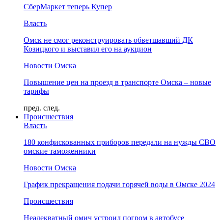
СберМаркет теперь Купер
Власть
Омск не смог реконструировать обветшавший ДК
Козицкого и выставил его на аукцион
Новости Омска
Повышение цен на проезд в транспорте Омска – новые
тарифы
пред.
след.
Происшествия
Власть
180 конфискованных приборов передали на нужды СВО
омские таможенники
Новости Омска
График прекращения подачи горячей воды в Омске 2024
Происшествия
Неадекватный омич устроил погром в автобусе