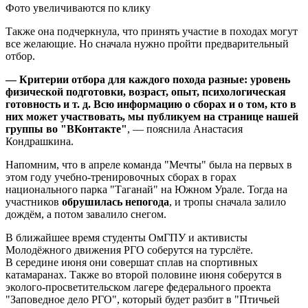
Фото увеличиваются по клику
Также она подчеркнула, что принять участие в походах могут
все желающие. Но сначала нужно пройти предварительный
отбор.
— Критерии отбора для каждого похода разные: уровень
физической подготовки, возраст, опыт, психологическая
готовность и т. д. Всю информацию о сборах и о том, кто в
них может участвовать, мы публикуем на странице нашей
группы во "ВКонтакте"
, — пояснила Анастасия
Кондрашкина.
Напомним, что в апреле команда "Мечты" была на первых в
этом году учебно-тренировочных сборах в горах
национального парка "Таганай" на Южном Урале. Тогда на
участников
обрушилась непогода
, и тропы сначала залило
дождём, а потом завалило снегом.
В ближайшее время студенты ОмГПУ и активисты
Молодёжного движения РГО соберутся на турслёте.
В середине июня они совершат сплав на спортивных
катамаранах. Также во второй половине июня соберутся в
эколого-просветительском лагере федерального проекта
"Заповедное дело РГО", который будет разбит в "Птичьей