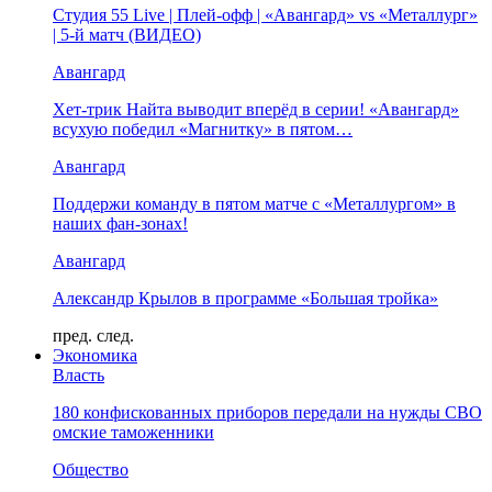
Студия 55 Live | Плей-офф | «Авангард» vs «Металлург»
| 5-й матч (ВИДЕО)
Авангард
Хет-трик Найта выводит вперёд в серии! «Авангард»
всухую победил «Магнитку» в пятом…
Авангард
Поддержи команду в пятом матче с «Металлургом» в
наших фан-зонах!
Авангард
Александр Крылов в программе «Большая тройка»
пред.
след.
Экономика
Власть
180 конфискованных приборов передали на нужды СВО
омские таможенники
Общество