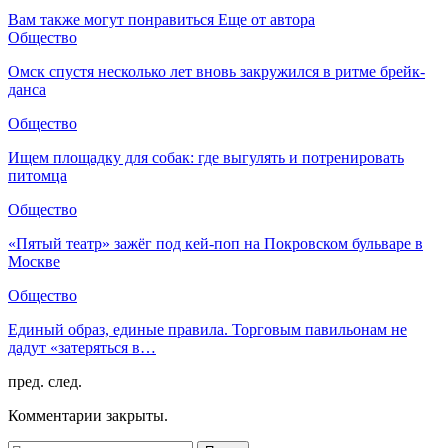
Вам также могут понравиться
Еще от автора
Общество
Омск спустя несколько лет вновь закружился в ритме брейк-
данса
Общество
Ищем площадку для собак: где выгулять и потренировать
питомца
Общество
«Пятый театр» зажёг под кей-поп на Покровском бульваре в
Москве
Общество
Единый образ, единые правила. Торговым павильонам не
дадут «затеряться в…
пред.
след.
Комментарии закрыты.