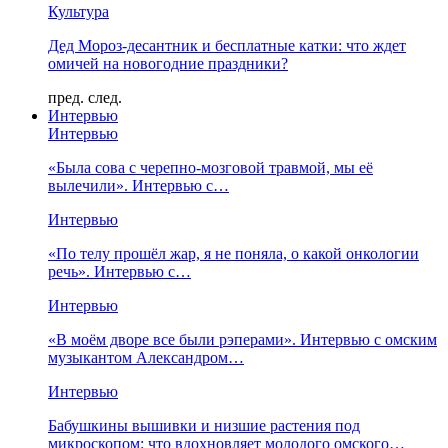
Культура
Дед Мороз-десантник и бесплатные катки: что ждет
омичей на новогодние праздники?
пред.
след.
Интервью
Интервью
«Была сова с черепно-мозговой травмой, мы её
вылечили». Интервью с…
Интервью
«По телу прошёл жар, я не поняла, о какой онкологии
речь». Интервью с…
Интервью
«В моём дворе все были рэперами». Интервью с омским
музыкантом Александром…
Интервью
Бабушкины вышивки и низшие растения под
микроскопом: что вдохновляет молодого омского…