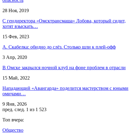
опасность
28 Ноя, 2019
С гендиректора «Омсктрансмаша» Лобова, который сидит,
хотят взыскать…
15 Фев, 2023
А. Скабелка: обидно до слёз. Столько шли к плей-офф
3 Апр, 2020
В Омске закрылся ночной клуб на фоне проблем в отрасли
15 Май, 2022
Нападающий «Авангарда» поделится мастерством с юными
омичами…
9 Янв, 2026
пред.
след.
1 из 1 523
Топ вчера:
Общество