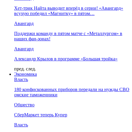
Хет-трик Найта выводит вперёд в серии! «Авангард»
всухую победил «Магнитку» в пятом…
Авангард
Поддержи команду в пятом матче с «Металлургом» в
наших фан-зонах!
Авангард
Александр Крылов в программе «Большая тройка»
пред.
след.
Экономика
Власть
180 конфискованных приборов передали на нужды СВО
омские таможенники
Общество
СберМаркет теперь Купер
Власть