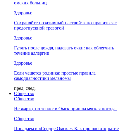
омских больниц
Здоровье
Сохраняйте позитивный настрой: как справиться с
предотпускной тревогой
Здоровье
Гулять после дождя, надевать очки: как облегчить
течение аллергии
Здоровье
Если чешется родинка: простые правила
самодиагностики меланомы
пред.
след.
Общество
Общество
Не жарко, но тепло: в Омск пришла мягкая погода
Общество
Попадаем в «Сердце Омска». Как прошло открытие