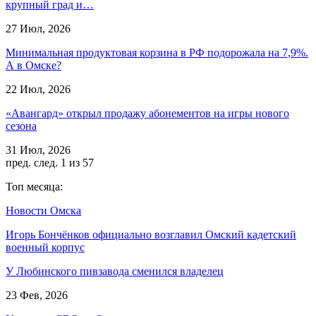
крупный град и…
27 Июл, 2026
Минимальная продуктовая корзина в РФ подорожала на 7,9%.
А в Омске?
22 Июл, 2026
«Авангард» открыл продажу абонементов на игры нового
сезона
31 Июл, 2026
пред.
след.
1 из 57
Топ месяца:
Новости Омска
Игорь Бончёнков официально возглавил Омский кадетский
военный корпус
У Любинского пивзавода сменился владелец
23 Фев, 2026