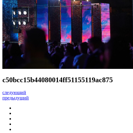
c50bcc15b44080014ff51155119ac875
следующий
предыдущий