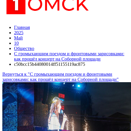
Главная
2025
Май
10
Общество
С громыхающим поездом и фронтовыми зарисовками:
как прошёл концерт на Соборной площади
c50bcc15b44080014ff51155119ac875
Вернуться к "С громыхающим поездом и фронтовыми
зарисовками: как прошёл концерт на Соборной площади"