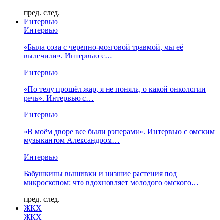
пред.
след.
Интервью
Интервью
«Была сова с черепно-мозговой травмой, мы её
вылечили». Интервью с…
Интервью
«По телу прошёл жар, я не поняла, о какой онкологии
речь». Интервью с…
Интервью
«В моём дворе все были рэперами». Интервью с омским
музыкантом Александром…
Интервью
Бабушкины вышивки и низшие растения под
микроскопом: что вдохновляет молодого омского…
пред.
след.
ЖКХ
ЖКХ