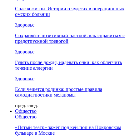
Спасая жизни. Истории о чудесах в операционных
омских больниц
Здоровье
Сохраняйте позитивный настрой: как справиться с
предотпускной тревогой
Здоровье
Гулять после дождя, надевать очки: как облегчить
течение аллергии
Здоровье
Если чешется родинка: простые правила
самодиагностики меланомы
пред.
след.
Общество
Общество
«Пятый театр» зажёг под кей-поп на Покровском
бульваре в Москве