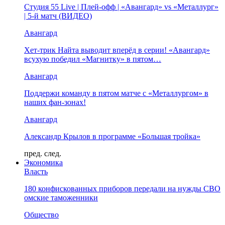
Студия 55 Live | Плей-офф | «Авангард» vs «Металлург»
| 5-й матч (ВИДЕО)
Авангард
Хет-трик Найта выводит вперёд в серии! «Авангард»
всухую победил «Магнитку» в пятом…
Авангард
Поддержи команду в пятом матче с «Металлургом» в
наших фан-зонах!
Авангард
Александр Крылов в программе «Большая тройка»
пред.
след.
Экономика
Власть
180 конфискованных приборов передали на нужды СВО
омские таможенники
Общество