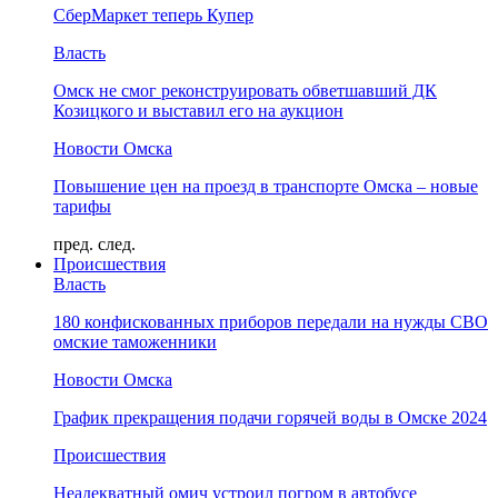
СберМаркет теперь Купер
Власть
Омск не смог реконструировать обветшавший ДК
Козицкого и выставил его на аукцион
Новости Омска
Повышение цен на проезд в транспорте Омска – новые
тарифы
пред.
след.
Происшествия
Власть
180 конфискованных приборов передали на нужды СВО
омские таможенники
Новости Омска
График прекращения подачи горячей воды в Омске 2024
Происшествия
Неадекватный омич устроил погром в автобусе