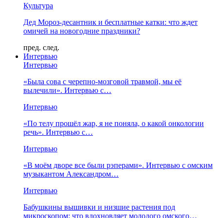
Культура
Дед Мороз-десантник и бесплатные катки: что ждет
омичей на новогодние праздники?
пред.
след.
Интервью
Интервью
«Была сова с черепно-мозговой травмой, мы её
вылечили». Интервью с…
Интервью
«По телу прошёл жар, я не поняла, о какой онкологии
речь». Интервью с…
Интервью
«В моём дворе все были рэперами». Интервью с омским
музыкантом Александром…
Интервью
Бабушкины вышивки и низшие растения под
микроскопом: что вдохновляет молодого омского…