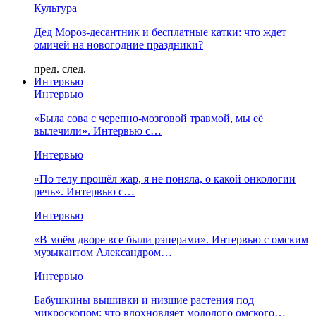
Культура
Дед Мороз-десантник и бесплатные катки: что ждет
омичей на новогодние праздники?
пред.
след.
Интервью
Интервью
«Была сова с черепно-мозговой травмой, мы её
вылечили». Интервью с…
Интервью
«По телу прошёл жар, я не поняла, о какой онкологии
речь». Интервью с…
Интервью
«В моём дворе все были рэперами». Интервью с омским
музыкантом Александром…
Интервью
Бабушкины вышивки и низшие растения под
микроскопом: что вдохновляет молодого омского…