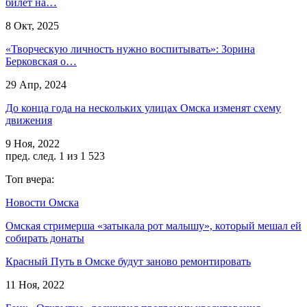
билет на…
8 Окт, 2025
«Творческую личность нужно воспитывать»: Зорина
Берковская о…
29 Апр, 2024
До конца года на нескольких улицах Омска изменят схему
движения
9 Ноя, 2022
пред.
след.
1 из 1 523
Топ вчера:
Новости Омска
Омская стримерша «затыкала рот малышу», который мешал ей
собирать донаты
Красный Путь в Омске будут заново ремонтировать
11 Ноя, 2022