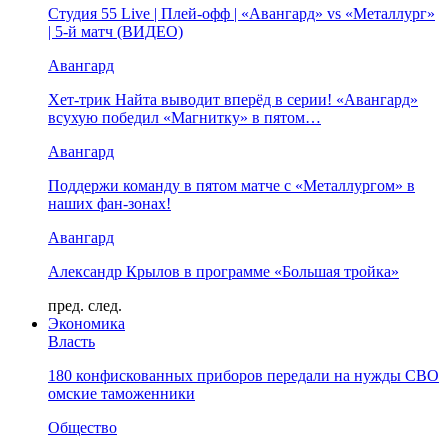
Студия 55 Live | Плей-офф | «Авангард» vs «Металлург»
| 5-й матч (ВИДЕО)
Авангард
Хет-трик Найта выводит вперёд в серии! «Авангард»
всухую победил «Магнитку» в пятом…
Авангард
Поддержи команду в пятом матче с «Металлургом» в
наших фан-зонах!
Авангард
Александр Крылов в программе «Большая тройка»
пред.
след.
Экономика
Власть
180 конфискованных приборов передали на нужды СВО
омские таможенники
Общество