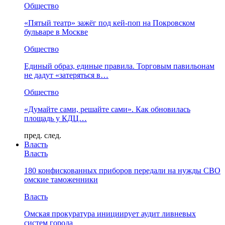
Общество
«Пятый театр» зажёг под кей-поп на Покровском
бульваре в Москве
Общество
Единый образ, единые правила. Торговым павильонам
не дадут «затеряться в…
Общество
«Думайте сами, решайте сами». Как обновилась
площадь у КДЦ…
пред.
след.
Власть
Власть
180 конфискованных приборов передали на нужды СВО
омские таможенники
Власть
Омская прокуратура инициирует аудит ливневых
систем города