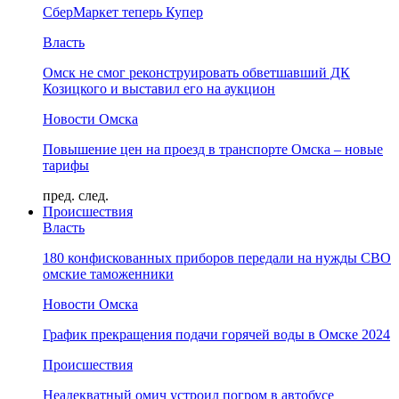
СберМаркет теперь Купер
Власть
Омск не смог реконструировать обветшавший ДК
Козицкого и выставил его на аукцион
Новости Омска
Повышение цен на проезд в транспорте Омска – новые
тарифы
пред.
след.
Происшествия
Власть
180 конфискованных приборов передали на нужды СВО
омские таможенники
Новости Омска
График прекращения подачи горячей воды в Омске 2024
Происшествия
Неадекватный омич устроил погром в автобусе