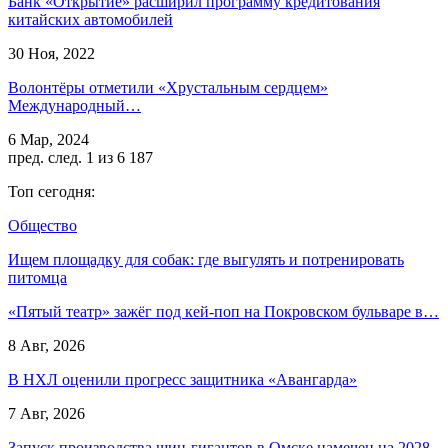
Банк «Открытие» расширил программу кредитования
китайских автомобилей
30 Ноя, 2022
Волонтёры отметили «Хрустальным сердцем»
Международный…
6 Мар, 2024
пред.
след.
1 из 6 187
Топ сегодня:
Общество
Ищем площадку для собак: где выгулять и потренировать
питомца
«Пятый театр» зажёг под кей-поп на Покровском бульваре в…
8 Авг, 2026
В НХЛ оценили прогресс защитника «Авангарда»
7 Авг, 2026
Запуск производства шин-гигантов в Омске намечен на 2028–