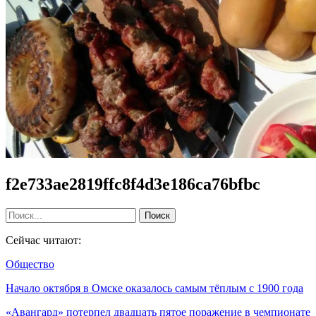
f2e733ae2819ffc8f4d3e186ca76bfbc
Сейчас читают:
Общество
Начало октября в Омске оказалось самым тёплым с 1900 года
«Авангард» потерпел двадцать пятое поражение в чемпионате