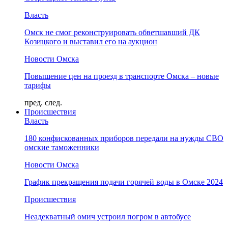
Власть
Омск не смог реконструировать обветшавший ДК
Козицкого и выставил его на аукцион
Новости Омска
Повышение цен на проезд в транспорте Омска – новые
тарифы
пред.
след.
Происшествия
Власть
180 конфискованных приборов передали на нужды СВО
омские таможенники
Новости Омска
График прекращения подачи горячей воды в Омске 2024
Происшествия
Неадекватный омич устроил погром в автобусе