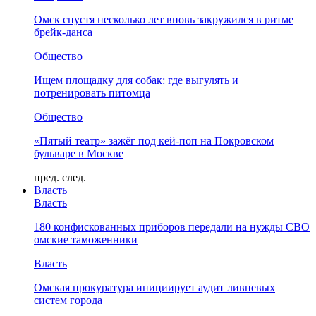
Омск спустя несколько лет вновь закружился в ритме
брейк-данса
Общество
Ищем площадку для собак: где выгулять и
потренировать питомца
Общество
«Пятый театр» зажёг под кей-поп на Покровском
бульваре в Москве
пред.
след.
Власть
Власть
180 конфискованных приборов передали на нужды СВО
омские таможенники
Власть
Омская прокуратура инициирует аудит ливневых
систем города