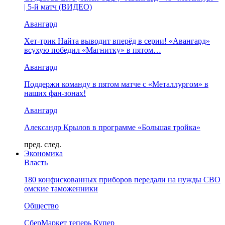
| 5-й матч (ВИДЕО)
Авангард
Хет-трик Найта выводит вперёд в серии! «Авангард»
всухую победил «Магнитку» в пятом…
Авангард
Поддержи команду в пятом матче с «Металлургом» в
наших фан-зонах!
Авангард
Александр Крылов в программе «Большая тройка»
пред.
след.
Экономика
Власть
180 конфискованных приборов передали на нужды СВО
омские таможенники
Общество
СберМаркет теперь Купер