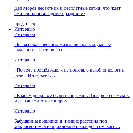
Дед Мороз-десантник и бесплатные катки: что ждет
омичей на новогодние праздники?
пред.
след.
Интервью
Интервью
«Была сова с черепно-мозговой травмой, мы её
вылечили». Интервью с…
Интервью
«По телу прошёл жар, я не поняла, о какой онкологии
речь». Интервью с…
Интервью
«В моём дворе все были рэперами». Интервью с омским
музыкантом Александром…
Интервью
Бабушкины вышивки и низшие растения под
микроскопом: что вдохновляет молодого омского…