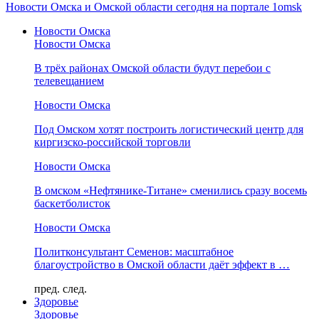
Новости Омска и Омской области сегодня на портале 1omsk
Новости Омска
Новости Омска
В трёх районах Омской области будут перебои с
телевещанием
Новости Омска
Под Омском хотят построить логистический центр для
киргизско-российской торговли
Новости Омска
В омском «Нефтянике-Титане» сменились сразу восемь
баскетболисток
Новости Омска
Политконсультант Семенов: масштабное
благоустройство в Омской области даёт эффект в …
пред.
след.
Здоровье
Здоровье