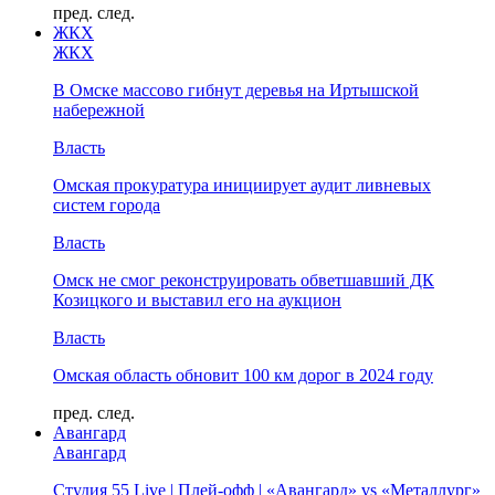
пред.
след.
ЖКХ
ЖКХ
В Омске массово гибнут деревья на Иртышской
набережной
Власть
Омская прокуратура инициирует аудит ливневых
систем города
Власть
Омск не смог реконструировать обветшавший ДК
Козицкого и выставил его на аукцион
Власть
Омская область обновит 100 км дорог в 2024 году
пред.
след.
Авангард
Авангард
Студия 55 Live | Плей-офф | «Авангард» vs «Металлург»