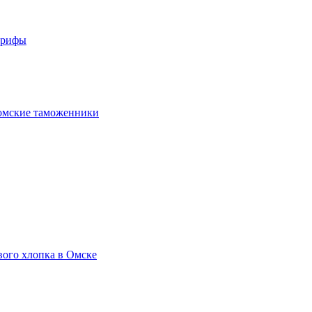
арифы
омские таможенники
вого хлопка в Омске