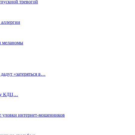
тпускной тревогой
е аллергии
ки меланомы
 дадут «затеряться в…
ь у КДЦ…
е уловки интернет-мошенников