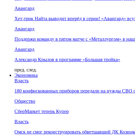
Авангард
Хет-трик Найта выводит вперёд в серии! «Авангард» в
Авангард
Поддержи команду в пятом матче с «Металлургом» в наш
Авангард
Александр Крылов в программе «Большая тройка»
пред.
след.
Экономика
Власть
180 конфискованных приборов передали на нужды СВО 
Общество
СберМаркет теперь Купер
Власть
Омск не смог реконструировать обветшавший ДК Козицко