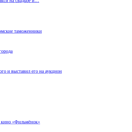
акси на свадьбе и…
омские таможенники
города
го и выставил его на аукцион
 кино «Фильмёнок»