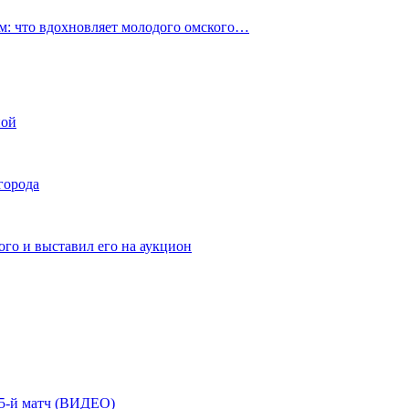
: что вдохновляет молодого омского…
ной
города
го и выставил его на аукцион
| 5-й матч (ВИДЕО)