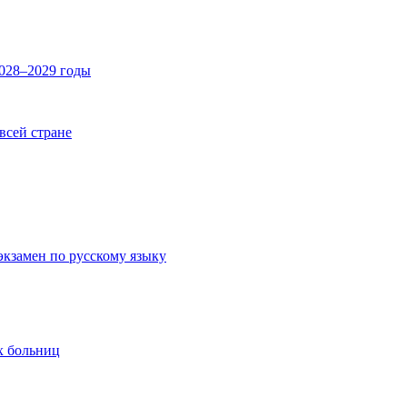
2028–2029 годы
 всей стране
экзамен по русскому языку
х больниц