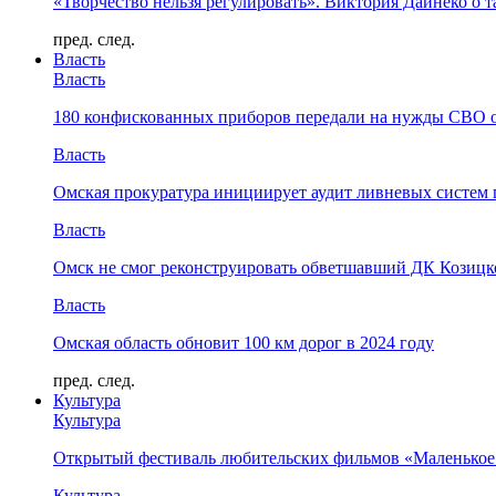
«Творчество нельзя регулировать». Виктория Дайнеко о т
пред.
след.
Власть
Власть
180 конфискованных приборов передали на нужды СВО 
Власть
Омская прокуратура инициирует аудит ливневых систем 
Власть
Омск не смог реконструировать обветшавший ДК Козицко
Власть
Омская область обновит 100 км дорог в 2024 году
пред.
след.
Культура
Культура
Открытый фестиваль любительских фильмов «Маленькое
Культура