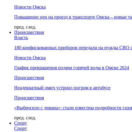
Новости Омска
Повышение цен на проезд в транспорте Омска – новые т
пред.
след.
Происшествия
Власть
180 конфискованных приборов передали на нужды СВО 
Новости Омска
График прекращения подачи горячей воды в Омске 2024
Происшествия
Неадекватный омич устроил погром в автобусе
Происшествия
«Выбросило с дивана»: стали известны подробности газо
пред.
след.
Спорт
Спорт