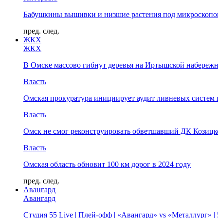
Бабушкины вышивки и низшие растения под микроскопом
пред.
след.
ЖКХ
ЖКХ
В Омске массово гибнут деревья на Иртышской набереж
Власть
Омская прокуратура инициирует аудит ливневых систем 
Власть
Омск не смог реконструировать обветшавший ДК Козицко
Власть
Омская область обновит 100 км дорог в 2024 году
пред.
след.
Авангард
Авангард
Студия 55 Live | Плей-офф | «Авангард» vs «Металлург» 