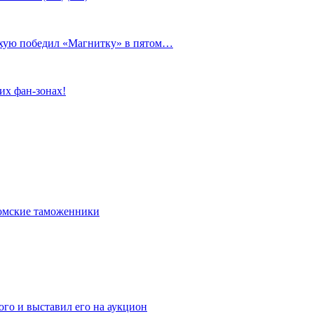
сухую победил «Магнитку» в пятом…
их фан-зонах!
омские таможенники
го и выставил его на аукцион