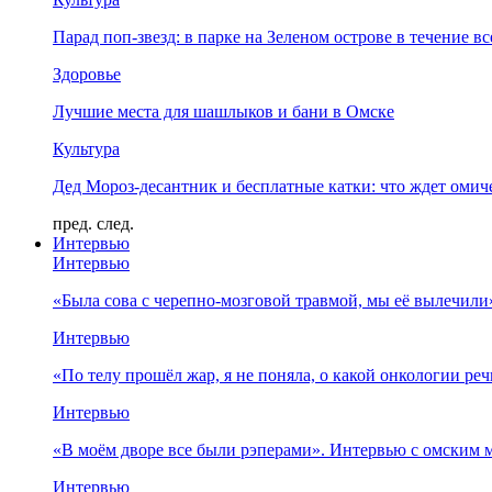
Парад поп-звезд: в парке на Зеленом острове в течение в
Здоровье
Лучшие места для шашлыков и бани в Омске
Культура
Дед Мороз-десантник и бесплатные катки: что ждет омич
пред.
след.
Интервью
Интервью
«Была сова с черепно-мозговой травмой, мы её вылечил
Интервью
«По телу прошёл жар, я не поняла, о какой онкологии ре
Интервью
«В моём дворе все были рэперами». Интервью с омски
Интервью