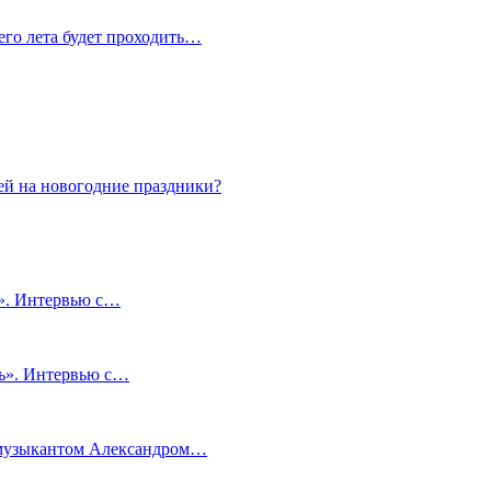
сего лета будет проходить…
ей на новогодние праздники?
и». Интервью с…
чь». Интервью с…
м музыкантом Александром…