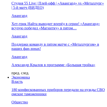
Студия 55 Live | Плей-офф | «Авангард» vs «Металлург»
| 5-й матч (ВИДЕО)
Авангард
Хет-трик Найта выводит вперёд в серии! «Авангард»
всухую победил «Магнитку» в пятом…
Авангард
Поддержи команду в пятом матче с «Металлургом» в
наших фан-зонах!
Авангард
Александр Крылов в программе «Большая тройка»
пред.
след.
Экономика
Власть
180 конфискованных приборов передали на нужды СВО
омские таможенники
Общество