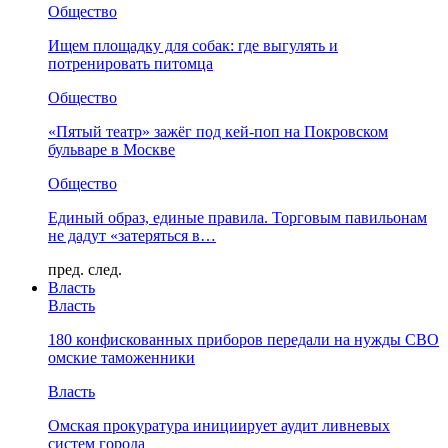
Общество
Ищем площадку для собак: где выгулять и
потренировать питомца
Общество
«Пятый театр» зажёг под кей-поп на Покровском
бульваре в Москве
Общество
Единый образ, единые правила. Торговым павильонам
не дадут «затеряться в…
пред.
след.
Власть
Власть
180 конфискованных приборов передали на нужды СВО
омские таможенники
Власть
Омская прокуратура инициирует аудит ливневых
систем города