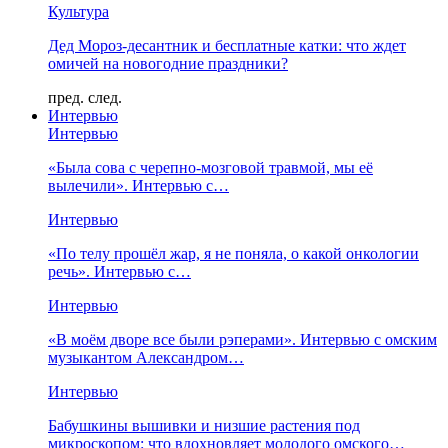
Культура
Дед Мороз-десантник и бесплатные катки: что ждет
омичей на новогодние праздники?
пред.
след.
Интервью
Интервью
«Была сова с черепно-мозговой травмой, мы её
вылечили». Интервью с…
Интервью
«По телу прошёл жар, я не поняла, о какой онкологии
речь». Интервью с…
Интервью
«В моём дворе все были рэперами». Интервью с омским
музыкантом Александром…
Интервью
Бабушкины вышивки и низшие растения под
микроскопом: что вдохновляет молодого омского…