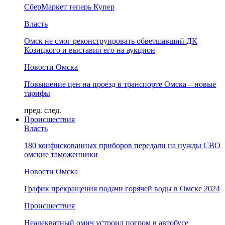
СберМаркет теперь Купер
Власть
Омск не смог реконструировать обветшавший ДК
Козицкого и выставил его на аукцион
Новости Омска
Повышение цен на проезд в транспорте Омска – новые
тарифы
пред.
след.
Происшествия
Власть
180 конфискованных приборов передали на нужды СВО
омские таможенники
Новости Омска
График прекращения подачи горячей воды в Омске 2024
Происшествия
Неадекватный омич устроил погром в автобусе