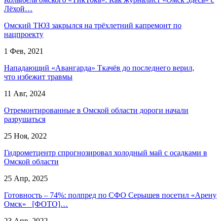
Лёхой…
Омский ТЮЗ закрылся на трёхлетний капремонт по
нацпроекту
1 Фев, 2021
Нападающий «Авангарда» Ткачёв до последнего верил,
что избежит травмы
11 Авг, 2024
Отремонтированные в Омской области дороги начали
разрушаться
25 Ноя, 2022
Гидрометцентр спрогнозировал холодный май с осадками в
Омской области
25 Апр, 2025
Готовность – 74%: полпред по СФО Серышев посетил «Арену
Омск» [ФОТО]…
23 Апр, 2022