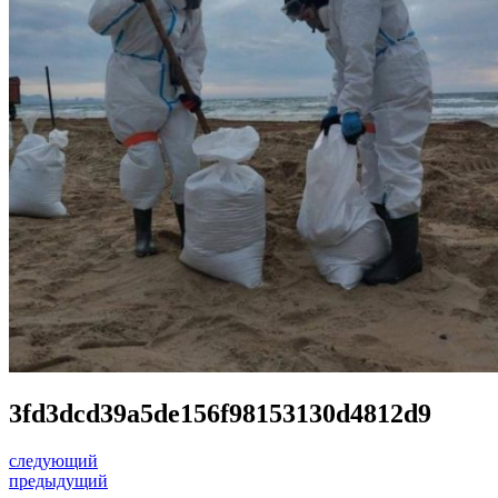
3fd3dcd39a5de156f98153130d4812d9
следующий
предыдущий