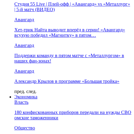
Студия 55 Live | Плей-офф | «Авангард» vs «Металлург»
| 5-й матч (ВИДЕО)
Авангард
Хет-трик Найта выводит вперёд в серии! «Авангард»
всухую победил «Магнитку» в пятом…
Авангард
Поддержи команду в пятом матче с «Металлургом» в
наших фан-зонах!
Авангард
Александр Крылов в программе «Большая тройка»
пред.
след.
Экономика
Власть
180 конфискованных приборов передали на нужды СВО
омские таможенники
Общество