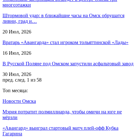
многоэтажки
Штормовой удар: в ближайшие часы на Омск обрушатся
ливни, град и…
20 Июл, 2026
Вратарь «Авангарда» стал игроком тольяттинской «Лады»
16 Июл, 2026
В Русской Поляне под Омском запустили асфальтовый завод
30 Июл, 2026
пред.
след.
1 из 58
Топ месяца:
Новости Омска
Мэрия потратит полмиллиарда, чтобы омичи на юге не
мёрзли
«Авангард» выиграл стартовый матч плей-офф Кубка
Гагарина