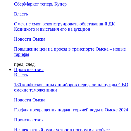
СберМаркет теперь Купер
Власть
Омск не смог реконструировать обветшавший ДК
Козицкого и выставил его на аукцион
Новости Омска
Повышение цен на проезд в транспорте Омска – новые
тарифы
пред.
след.
Происшествия
Власть
180 конфискованных приборов передали на нужды СВО
омские таможенники
Новости Омска
График прекращения подачи горячей воды в Омске 2024
Происшествия
Неадекватный омич устроил погром в автобусе