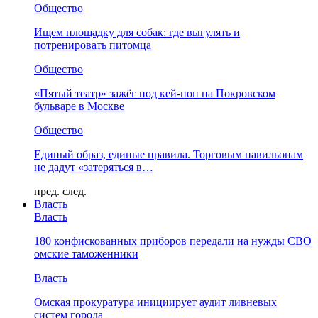
Общество
Ищем площадку для собак: где выгулять и
потренировать питомца
Общество
«Пятый театр» зажёг под кей-поп на Покровском
бульваре в Москве
Общество
Единый образ, единые правила. Торговым павильонам
не дадут «затеряться в…
пред.
след.
Власть
Власть
180 конфискованных приборов передали на нужды СВО
омские таможенники
Власть
Омская прокуратура инициирует аудит ливневых
систем города