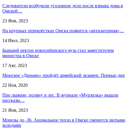
Следователи возбудили уголовное дело после взрыва дома в
Омской…
23 Янв, 2023
На крупных перекрёстках Омска появится «антизаторная»…
14 Июл, 2023
Бывший ректор новосибирского вуза стал заместителем
министра в Омске
17 Авг, 2023
Минское «Динамо» пройдёт армейский экзамен. Превью дня
22 Ноя, 2020
Про лыжню, поляну и лес. В журнале «Мурзилка» вышли
рассказы…
21 Янв, 2023
Морозы до -36. Аномальное тепло в Омске сменится лютыми
холодами