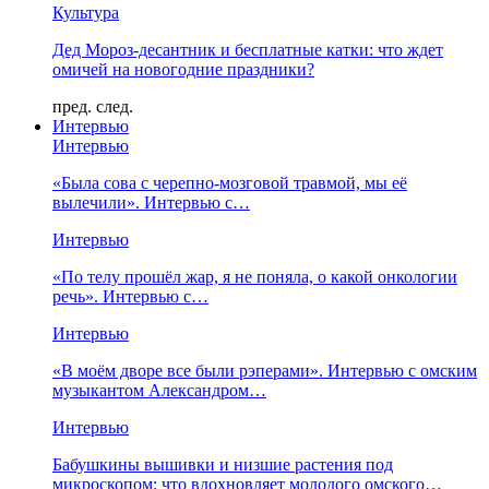
Культура
Дед Мороз-десантник и бесплатные катки: что ждет
омичей на новогодние праздники?
пред.
след.
Интервью
Интервью
«Была сова с черепно-мозговой травмой, мы её
вылечили». Интервью с…
Интервью
«По телу прошёл жар, я не поняла, о какой онкологии
речь». Интервью с…
Интервью
«В моём дворе все были рэперами». Интервью с омским
музыкантом Александром…
Интервью
Бабушкины вышивки и низшие растения под
микроскопом: что вдохновляет молодого омского…