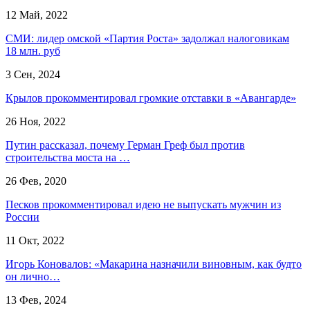
12 Май, 2022
СМИ: лидер омской «Партия Роста» задолжал налоговикам
18 млн. руб
3 Сен, 2024
Крылов прокомментировал громкие отставки в «Авангарде»
26 Ноя, 2022
Путин рассказал, почему Герман Греф был против
строительства моста на …
26 Фев, 2020
Песков прокомментировал идею не выпускать мужчин из
России
11 Окт, 2022
Игорь Коновалов: «Макарина назначили виновным, как будто
он лично…
13 Фев, 2024