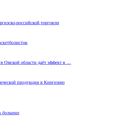
ргизско-российской торговли
аскетболисток
 в Омской области даёт эффект в …
мической продукции в Киргизию
х больниц