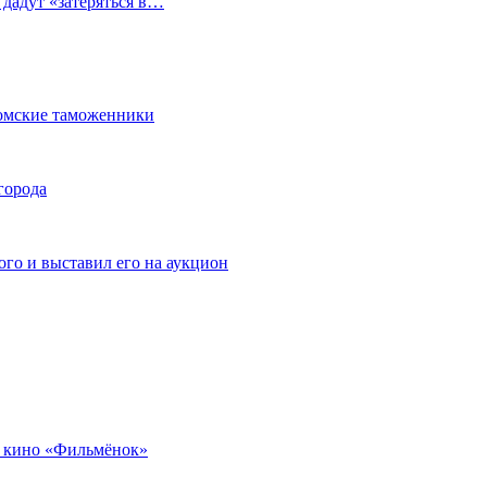
 дадут «затеряться в…
омские таможенники
города
го и выставил его на аукцион
 кино «Фильмёнок»