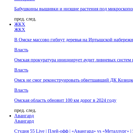
Бабушкины вышивки и низшие растения под микроскопом
пред.
след.
ЖКХ
ЖКХ
В Омске массово гибнут деревья на Иртышской набереж
Власть
Омская прокуратура инициирует аудит ливневых систем 
Власть
Омск не смог реконструировать обветшавший ДК Козицко
Власть
Омская область обновит 100 км дорог в 2024 году
пред.
след.
Авангард
Авангард
Студия 55 Live | Плей-офф | «Авангард» vs «Металлург» 