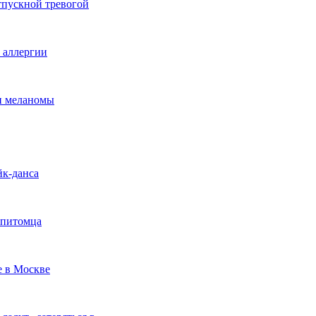
тпускной тревогой
е аллергии
ки меланомы
йк-данса
 питомца
е в Москве