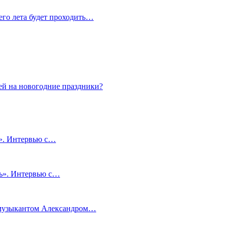
сего лета будет проходить…
ей на новогодние праздники?
и». Интервью с…
чь». Интервью с…
м музыкантом Александром…