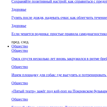
Сохраняйте позитивный настрой: как справиться с предо
Здоровье
Гулять после дождя, надевать очки: как облегчить течени
Здоровье
Если чешется родинка: простые правила самодиагности
пред.
след.
Общество
Общество
Омск спустя несколько лет вновь закружился в ритме бре
Общество
Ищем площадку для собак: где выгулять и потренировать
Общество
«Пятый театр» зажёг под кей-поп на Покровском бульвар
Общество