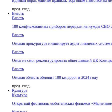
Единый образ, единые правила. Торговым павильонам не
пред.
след.
Власть
Власть
180 конфискованных приборов передали на нужды СВО 
Власть
Омская прокуратура инициирует аудит ливневых систем 
Власть
Омск не смог реконструировать обветшавший ДК Козицко
Власть
Омская область обновит 100 км дорог в 2024 году
пред.
след.
Культура
Культура
Открытый фестиваль любительских фильмов «Маленькое
Культура