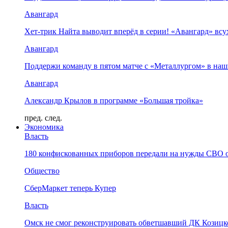
Авангард
Хет-трик Найта выводит вперёд в серии! «Авангард» в
Авангард
Поддержи команду в пятом матче с «Металлургом» в наш
Авангард
Александр Крылов в программе «Большая тройка»
пред.
след.
Экономика
Власть
180 конфискованных приборов передали на нужды СВО 
Общество
СберМаркет теперь Купер
Власть
Омск не смог реконструировать обветшавший ДК Козицко