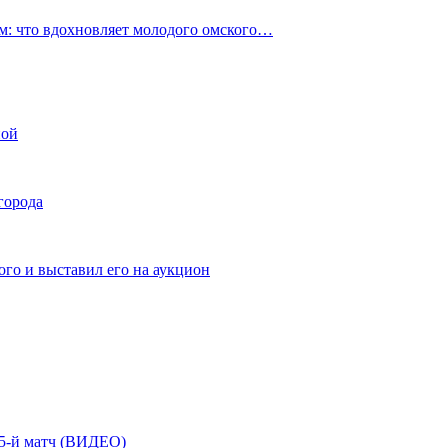
: что вдохновляет молодого омского…
ной
города
го и выставил его на аукцион
| 5-й матч (ВИДЕО)