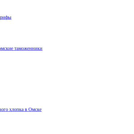
арифы
омские таможенники
вого хлопка в Омске