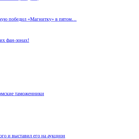
сухую победил «Магнитку» в пятом…
их фан-зонах!
омские таможенники
го и выставил его на аукцион