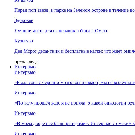
Парад поп-звезд: в парке на Зеленом острове в течение в
Здоровье
Лучшие места для шашлыков и бани в Омске
Культура
Дед Мороз-десантник и бесплатные катки: что ждет омич
пред.
след.
Интервью
Интервью
«Была сова с черепно-мозговой травмой, мы её вылечил
Интервью
«По телу прошёл жар, я не поняла, о какой онкологии ре
Интервью
«В моём дворе все были рэперами». Интервью с омски
Интервью