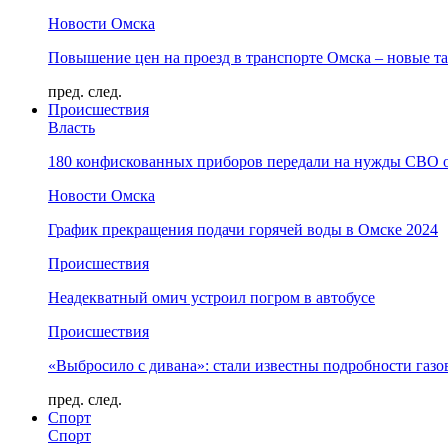
Новости Омска
Повышение цен на проезд в транспорте Омска – новые т
пред.
след.
Происшествия
Власть
180 конфискованных приборов передали на нужды СВО 
Новости Омска
График прекращения подачи горячей воды в Омске 2024
Происшествия
Неадекватный омич устроил погром в автобусе
Происшествия
«Выбросило с дивана»: стали известны подробности газо
пред.
след.
Спорт
Спорт