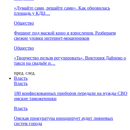
«Думайте сами, решайте сами». Как обновилась
площадь у КДЦ…
Общество
Фишинг под маской кино и взросления. Разбираем
свежие уловки интернет-мошенников
Общество
«Творчество нельзя регулировать». Виктория Дайнеко о
такси на свадьбе и…
пред.
след.
Власть
Власть
180 конфискованных приборов передали на нужды СВО
омские таможенники
Власть
Омская прокуратура инициирует аудит ливневых
систем города