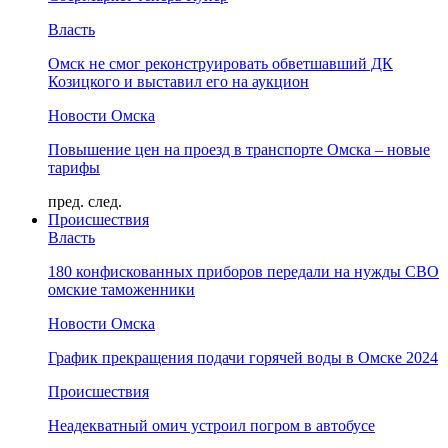
Власть
Омск не смог реконструировать обветшавший ДК
Козицкого и выставил его на аукцион
Новости Омска
Повышение цен на проезд в транспорте Омска – новые
тарифы
пред.
след.
Происшествия
Власть
180 конфискованных приборов передали на нужды СВО
омские таможенники
Новости Омска
График прекращения подачи горячей воды в Омске 2024
Происшествия
Неадекватный омич устроил погром в автобусе