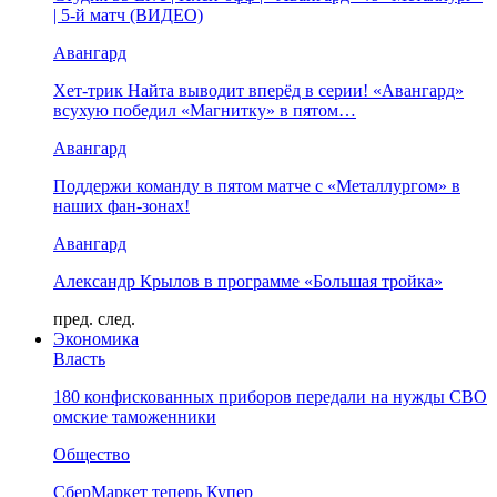
| 5-й матч (ВИДЕО)
Авангард
Хет-трик Найта выводит вперёд в серии! «Авангард»
всухую победил «Магнитку» в пятом…
Авангард
Поддержи команду в пятом матче с «Металлургом» в
наших фан-зонах!
Авангард
Александр Крылов в программе «Большая тройка»
пред.
след.
Экономика
Власть
180 конфискованных приборов передали на нужды СВО
омские таможенники
Общество
СберМаркет теперь Купер