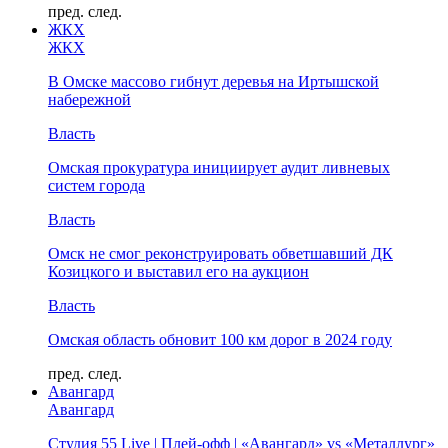
пред.
след.
ЖКХ
ЖКХ
В Омске массово гибнут деревья на Иртышской
набережной
Власть
Омская прокуратура инициирует аудит ливневых
систем города
Власть
Омск не смог реконструировать обветшавший ДК
Козицкого и выставил его на аукцион
Власть
Омская область обновит 100 км дорог в 2024 году
пред.
след.
Авангард
Авангард
Студия 55 Live | Плей-офф | «Авангард» vs «Металлург»