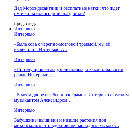
Дед Мороз-десантник и бесплатные катки: что ждет
омичей на новогодние праздники?
пред.
след.
Интервью
Интервью
«Была сова с черепно-мозговой травмой, мы её
вылечили». Интервью с…
Интервью
«По телу прошёл жар, я не поняла, о какой онкологии
речь». Интервью с…
Интервью
«В моём дворе все были рэперами». Интервью с омским
музыкантом Александром…
Интервью
Бабушкины вышивки и низшие растения под
микроскопом: что вдохновляет молодого омского…