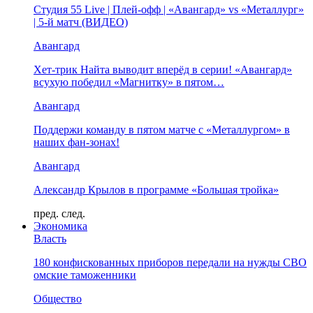
Студия 55 Live | Плей-офф | «Авангард» vs «Металлург»
| 5-й матч (ВИДЕО)
Авангард
Хет-трик Найта выводит вперёд в серии! «Авангард»
всухую победил «Магнитку» в пятом…
Авангард
Поддержи команду в пятом матче с «Металлургом» в
наших фан-зонах!
Авангард
Александр Крылов в программе «Большая тройка»
пред.
след.
Экономика
Власть
180 конфискованных приборов передали на нужды СВО
омские таможенники
Общество