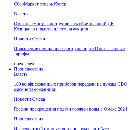
СберМаркет теперь Купер
Власть
Омск не смог реконструировать обветшавший ДК
Козицкого и выставил его на аукцион
Новости Омска
Повышение цен на проезд в транспорте Омска – новые
тарифы
пред.
след.
Происшествия
Власть
180 конфискованных приборов передали на нужды СВО
омские таможенники
Новости Омска
График прекращения подачи горячей воды в Омске 2024
Происшествия
Неадекватный омич устроил погром в автобусе