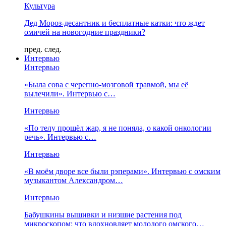
Культура
Дед Мороз-десантник и бесплатные катки: что ждет
омичей на новогодние праздники?
пред.
след.
Интервью
Интервью
«Была сова с черепно-мозговой травмой, мы её
вылечили». Интервью с…
Интервью
«По телу прошёл жар, я не поняла, о какой онкологии
речь». Интервью с…
Интервью
«В моём дворе все были рэперами». Интервью с омским
музыкантом Александром…
Интервью
Бабушкины вышивки и низшие растения под
микроскопом: что вдохновляет молодого омского…