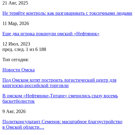
21 Авг, 2025
Не теряйте контроль: как разговаривать с токсичными людьми
11 Мар, 2026
Еще два игрока покинули омский «Нефтяник»
12 Июл, 2023
пред.
след.
1 из 6 188
Топ сегодня:
Новости Омска
Под Омском хотят построить логистический центр для
киргизско-российской торговли
В омском «Нефтянике-Титане» сменились сразу восемь
баскетболисток
9 Авг, 2026
Политконсультант Семенов: масштабное благоустройство
в Омской области…