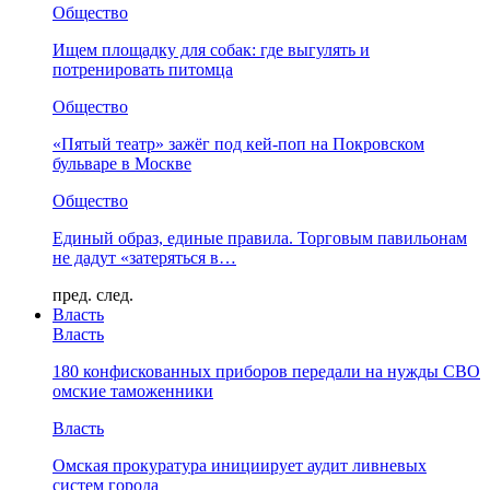
Общество
Ищем площадку для собак: где выгулять и
потренировать питомца
Общество
«Пятый театр» зажёг под кей-поп на Покровском
бульваре в Москве
Общество
Единый образ, единые правила. Торговым павильонам
не дадут «затеряться в…
пред.
след.
Власть
Власть
180 конфискованных приборов передали на нужды СВО
омские таможенники
Власть
Омская прокуратура инициирует аудит ливневых
систем города